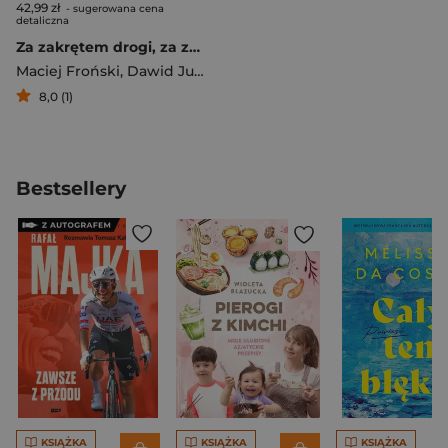
42,99 zł
- sugerowana cena
detaliczna
Za zakrętem drogi, za zakolem rzeki
Maciej Froński
,
Dawid Juraszek
8,0 (1)
Bestsellery
KSIĄŻKA
KSIĄŻKA
KSIĄŻKA