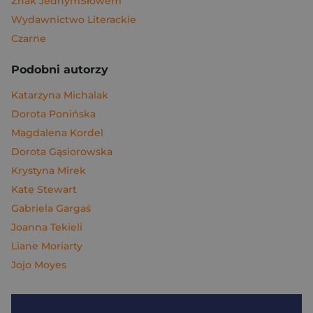
Znak JednymSłowem
Wydawnictwo Literackie
Czarne
Podobni autorzy
Katarzyna Michalak
Dorota Ponińska
Magdalena Kordel
Dorota Gąsiorowska
Krystyna Mirek
Kate Stewart
Gabriela Gargaś
Joanna Tekieli
Liane Moriarty
Jojo Moyes