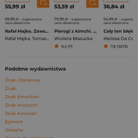
55,99 zł
53,59 zł
36,84 zł
69,99 zł
79,99 zł
54,99 zł
- sugerowana
- sugerowana
- sugerowa
cena detaliczna
cena detaliczna
cena detaliczna
Rafał Majka. Zawsze z przodu. Rozmawia Tomasz Kalemba - książka z autografem
Pierogi z kimchi. Moje ulubione azjatyckie przepisy
Cały ten błękit
Rafał Majka
,
Tomasz Kalemba
Wioleta Błazucka
Melissa Da Cos
9,4 (7)
7,8 (3673)
Podobne wydawnictwa
Znak Literanova
Znak
Znak Emotikon
Znak Horyzont
Znak Koncept
Egmont
Otwarte