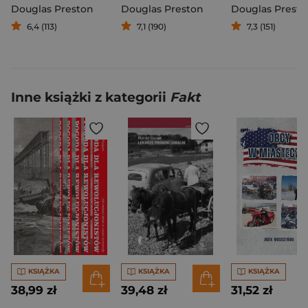
Douglas Preston
Douglas Preston
Douglas Presto
6,4 (113)
7,1 (190)
7,3 (151)
Inne książki z kategorii
Fakt
KSIĄŻKA
KSIĄŻKA
KSIĄŻKA
38,99 zł
39,48 zł
31,52 zł