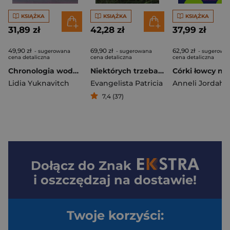
KSIĄŻKA
KSIĄŻKA
KSIĄŻKA
31,89 zł
42,28 zł
37,99 zł
49,90 zł
69,90 zł
62,90 zł
- sugerowana
- sugerowana
- sugerowa
cena detaliczna
cena detaliczna
cena detaliczna
Chronologia wody wyd. 2
Niektórych trzeba zabić. Rządy terroru na Filipinach
Lidia Yuknavitch
Evangelista Patricia
Anneli Jordahl
7,4 (37)
Dołącz do
Znak
i oszczędzaj na dostawie!
Twoje korzyści: