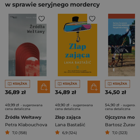
w sprawie seryjnego mordercy
KSIĄŻKA
KSIĄŻKA
KSIĄŻKA
36,89 zł
34,89 zł
34,50 zł
49,99 zł
49,90 zł
54,90 zł
- sugerowana
- sugerowana
- sugerowa
cena detaliczna
cena detaliczna
cena detaliczna
Źródła Wełtawy
Złap zająca
Petra Klabouchova
Lana Bastašić
Bartosz Żurawi
7,0 (158)
6,9 (124)
7,0 (323)