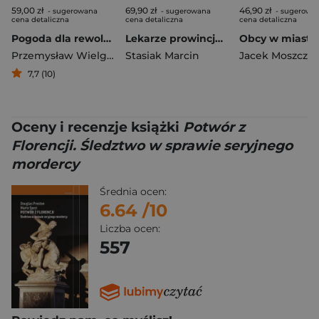
59,00 zł
69,90 zł
46,90 zł
- sugerowana
- sugerowana
- sugerowa
cena detaliczna
cena detaliczna
cena detaliczna
Pogoda dla rewolucjonistów. Jak zmienić świat w czasie katastrofy
Lekarze prowincjonalni
Obcy w miaste
Przemysław Wielgosz
Stasiak Marcin
Jacek Moszczyń
7,7 (10)
Oceny i recenzje książki
Potwór z
Florencji. Śledztwo w sprawie seryjnego
mordercy
Średnia ocen:
6.64
/10
Liczba ocen:
557