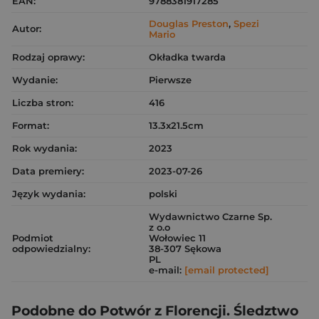
EAN:
9788381917285
Douglas Preston
,
Spezi
Autor:
Mario
Rodzaj oprawy:
Okładka twarda
Wydanie:
Pierwsze
Liczba stron:
416
Format:
13.3x21.5cm
Rok wydania:
2023
Data premiery:
2023-07-26
Język wydania:
polski
Wydawnictwo Czarne Sp.
z o.o
Podmiot
Wołowiec 11
odpowiedzialny:
38-307 Sękowa
PL
e-mail:
[email protected]
Podobne do Potwór z Florencji. Śledztwo