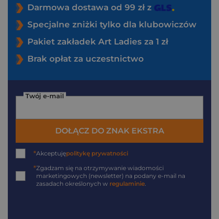
Darmowa dostawa od 99 zł z
Specjalne zniżki tylko dla klubowiczów
Pakiet zakładek Art Ladies za 1 zł
Brak opłat za uczestnictwo
Twój e-mail
DOŁĄCZ DO ZNAK EKSTRA
*
Akceptuję
politykę prywatności
*
Zgadzam się na otrzymywanie wiadomości
marketingowych (newsletter) na podany
e-mail
na
zasadach określonych w
regulaminie
.