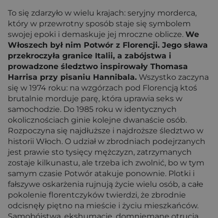
To się zdarzyło w wielu krajach: seryjny morderca,
który w przewrotny sposób staje się symbolem
swojej epoki i demaskuje jej mroczne oblicze.
We
Włoszech był nim Potwór z Florencji. Jego sława
przekroczyła granice Italii, a zabójstwa i
prowadzone śledztwo inspirowały Thomasa
Harrisa przy pisaniu Hannibala.
Wszystko zaczyna
się w 1974 roku: na wzgórzach pod Florencją ktoś
brutalnie morduje parę, która uprawia seks w
samochodzie. Do 1985 roku w identycznych
okolicznościach ginie kolejne dwanaście osób.
Rozpoczyna się najdłuższe i najdroższe śledztwo w
historii Włoch. O udział w zbrodniach podejrzanych
jest prawie sto tysięcy mężczyzn, zatrzymanych
zostaje kilkunastu, ale trzeba ich zwolnić, bo w tym
samym czasie Potwór atakuje ponownie. Plotki i
fałszywe oskarżenia rujnują życie wielu osób, a całe
pokolenie florentczyków twierdzi, że zbrodnie
odcisnęły piętno na mieście i życiu mieszkańców.
Samobójstwa, ekshumacje, domniemane otrucia