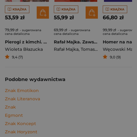
KSIĄŻKA
KSIĄŻKA
KSIĄŻKA
53,59 zł
55,99 zł
66,80 zł
79,99 zł
69,99 zł
99,99 zł
- sugerowana
- sugerowana
- sugerowa
cena detaliczna
cena detaliczna
cena detaliczna
Pierogi z kimchi. Moje ulubione azjatyckie przepisy
Rafał Majka. Zawsze z przodu. Rozmawia Tomasz Kalemba - książka z autografem
Wioleta Błazucka
Rafał Majka
,
Tomasz Kalemba
Węcowski Mar
9,4 (7)
9,0 (9)
Podobne wydawnictwa
Znak Emotikon
Znak Literanova
Znak
Egmont
Znak Koncept
Znak Horyzont