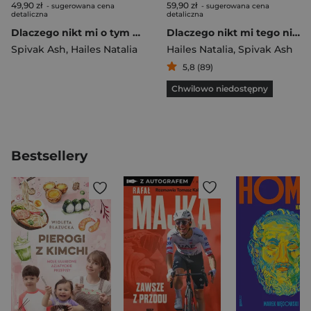
49,90 zł
59,90 zł
- sugerowana cena
- sugerowana cena
detaliczna
detaliczna
Dlaczego nikt mi o tym nie powiedział? Szczery doulowy przewodnik dla przyszłych rodziców
Dlaczego nikt mi tego nie powiedział? Szczery doulowy przewodnik dla przyszłych rodziców
Spivak Ash
,
Hailes Natalia
Hailes Natalia
,
Spivak Ash
5,8 (89)
Chwilowo niedostępny
Bestsellery