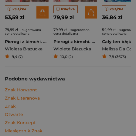
KSIĄŻKA
KSIĄŻKA
KSIĄŻKA
53,59 zł
79,99 zł
36,84 zł
79,99 zł
79,99 zł
54,99 zł
- sugerowana
- sugerowana
- sugerowa
cena detaliczna
cena detaliczna
cena detaliczna
Pierogi z kimchi. Moje ulubione azjatyckie przepisy
Pierogi z kimchi. Moje ulubione azjatyckie przepisy - książka z autografem
Cały ten błękit
Wioleta Błazucka
Wioleta Błazucka
Melissa Da Cos
9,4 (7)
10,0 (2)
7,8 (3673)
Podobne wydawnictwa
Znak Horyzont
Znak Literanova
Znak
Otwarte
Znak Koncept
Miesięcznik Znak