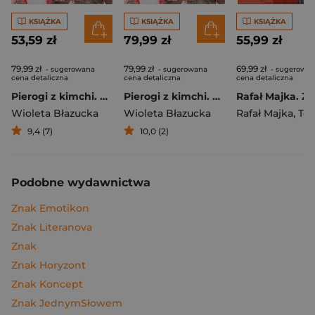
KSIĄŻKA
KSIĄŻKA
KSIĄŻKA
53,59 zł
79,99 zł
55,99 zł
79,99 zł
79,99 zł
69,99 zł
- sugerowana
- sugerowana
- sugerowa
cena detaliczna
cena detaliczna
cena detaliczna
Pierogi z kimchi. Moje ulubione azjatyckie przepisy
Pierogi z kimchi. Moje ulubione azjatyckie przepisy - książka z autografem
Wioleta Błazucka
Wioleta Błazucka
Rafał Majka
,
Tomasz 
9,4 (7)
10,0 (2)
Podobne wydawnictwa
Znak Emotikon
Znak Literanova
Znak
Znak Horyzont
Znak Koncept
Znak JednymSłowem