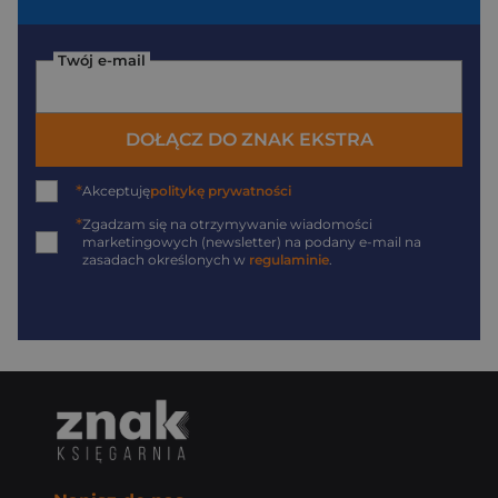
Twój e-mail
DOŁĄCZ DO ZNAK EKSTRA
*
Akceptuję
politykę prywatności
*
Zgadzam się na otrzymywanie wiadomości
marketingowych (newsletter) na podany
e-mail
na
zasadach określonych w
regulaminie
.