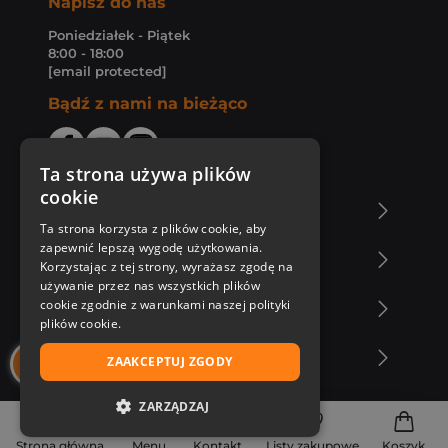
Napisz do nas
Poniedziałek - Piątek
8:00 - 18:00
[email protected]
Bądź z nami na bieżąco
Ta strona używa plików
cookie
O Księgarni Znak
Ta strona korzysta z plików cookie, aby
zapewnić lepszą wygodę użytkowania.
Zakupy u nas
Korzystając z tej strony, wyrażasz zgodę na
używanie przez nas wszystkich plików
cookie zgodnie z warunkami naszej polityki
Nasza oferta
plików cookie.
Nasi autorzy
ZAAKCEPTUJ ZGODY
ZARZĄDZAJ
NIEZBĘDNE
Strona główna
Menu
Kontakt
Listy zakupowe
Koszyk