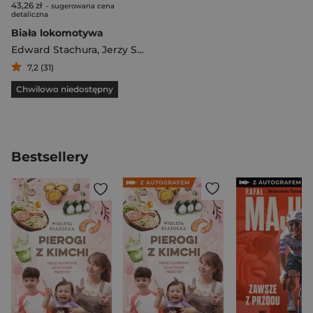
43,26 zł
- sugerowana cena
detaliczna
Biała lokomotywa
Edward Stachura
,
Jerzy Satanowski
7,2 (31)
Chwilowo niedostępny
Bestsellery