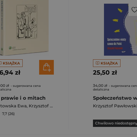
KSIĄŻKA
KSIĄŻKA
6,94 zł
25,50 zł
,00 zł
34,00 zł
- sugerowana cena
- sugerowana ce
aliczna
detaliczna
 prawie i o mitach
ętowska Ewa
,
Krzysztof Pawłowski
Krzysztof Pawłowsk
7,7 (26)
Chwilowo niedostępn