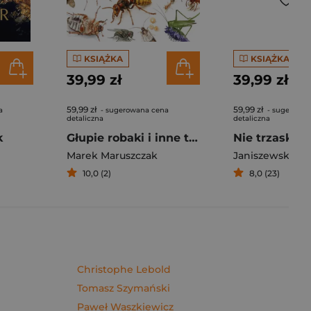
KSIĄŻKA
KSIĄŻKA
39,99 zł
39,99 zł
59,99 zł
59,99 zł
a
- sugerowana cena
- sugerowan
detaliczna
detaliczna
k
Głupie robaki i inne takie Polski
Marek Maruszczak
Janiszewska M
10,0 (2)
8,0 (23)
Christophe Lebold
Tomasz Szymański
Paweł Waszkiewicz