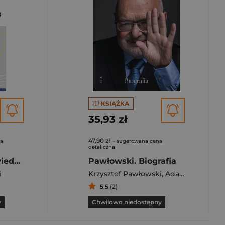
KSIĄŻKA
35,93 zł
47,90 zł
na
- sugerowana cena
detaliczna
Społeczeństwo wiedzy – szansa dla Polski
Pawłowski. Biografia
i
Krzysztof Pawłowski
,
Adam Szymczak
5,5 (2)
y
Chwilowo niedostępny