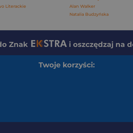
 Literackie
Alan Walker
Natalia Budzyńska
 do
Znak
i oszczędzaj na 
Twoje korzyści: