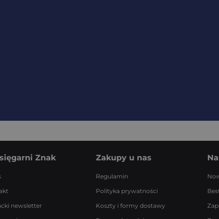
sięgarni Znak
Zakupy u nas
Na
s
Regulamin
Now
akt
Polityka prywatności
Best
acki newsletter
Koszty i formy dostawy
Zap