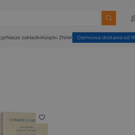
cje
Nasze zakładki
Książki ZNAK
Darmowa dostawa od 99