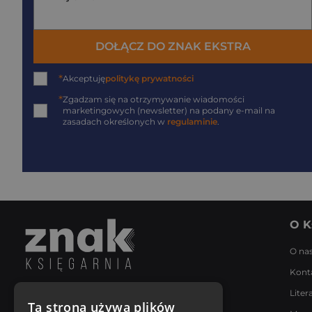
DOŁĄCZ DO ZNAK EKSTRA
*
Akceptuję
politykę prywatności
*
Zgadzam się na otrzymywanie wiadomości
marketingowych (newsletter) na podany
e-mail
na
zasadach określonych w
regulaminie
.
O K
O na
Kont
Liter
Napisz do nas
Ta strona używa plików