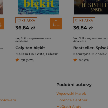
KSIĄŻKA
KSIĄŻKA
36,84 zł
36,84 zł
54,99 zł
54,99 zł
- sugerowana cena
- sugerowana cen
detaliczna
detaliczna
gi z kimchi. Moje ulubione azjatyckie przepisy - książka z autografem
Cały ten błękit
Bestseller. Spise
Melissa Da Costa
,
Łukasz Müller
Katarzyna Michalak
7,8 (3673)
8,0 (21)
Podobni autorzy
Węcowski Marek
ymSłowem
Florence Gentner
McGrath Andy