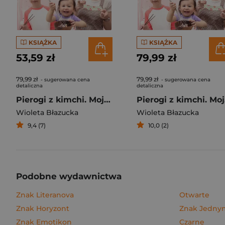
KSIĄŻKA
KSIĄŻKA
53,59 zł
79,99 zł
79,99 zł
79,99 zł
- sugerowana cena
- sugerowana cena
detaliczna
detaliczna
Pierogi z kimchi. Moje ulubione azjatyckie przepisy
Piero
Wioleta Błazucka
Wioleta Błazucka
9,4 (7)
10,0 (2)
Podobne wydawnictwa
Znak Literanova
Otwarte
Znak Horyzont
Znak Jedn
Znak Emotikon
Czarne