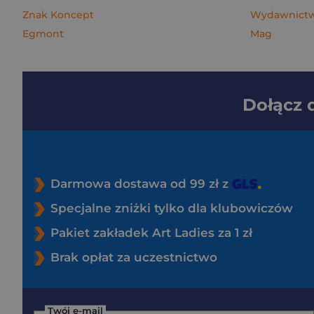
Znak Koncept
Wydawnictwo
Egmont
Mag
Dołącz
Darmowa dostawa od 99 zł z
Specjalne zniżki tylko dla klubowiczów
Pakiet zakładek Art Ladies za 1 zł
Brak opłat za uczestnictwo
Twój e-mail