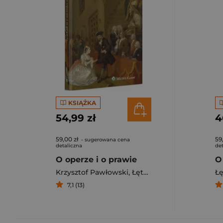
KSIĄŻKA
54,99 zł
4
59,00 zł
59
- sugerowana cena
detaliczna
det
O operze i o prawie
O
Krzysztof Pawłowski
,
Łętowska Ewa
Ł
7,1 (13)