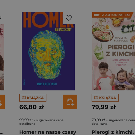
KSIĄŻKA
KSIĄŻKA
66,80 zł
79,99 zł
99,99 zł
79,99 zł
- sugerowana cena
- sugerowana cen
detaliczna
detaliczna
rogi z kimchi. Moje ulubione azjatyckie przepisy
Homer na nasze czasy