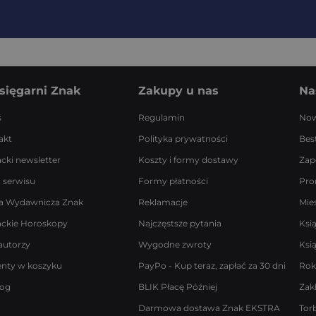
sięgarni Znak
Zakupy u nas
Na
s
Regulamin
Now
akt
Polityka prywatności
Best
acki newsletter
Koszty i formy dostawy
Zap
 serwisu
Formy płatności
Pro
a Wydawnicza Znak
Reklamacje
Mie
ackie Horoskopy
Najczęstsze pytania
Ksi
autorzy
Wygodne zwroty
Ksi
enty w koszyku
PayPo - Kup teraz, zapłać za 30 dni
Rok
log
BLIK Płacę Później
Zak
Darmowa dostawa Znak EKSTRA
Tor