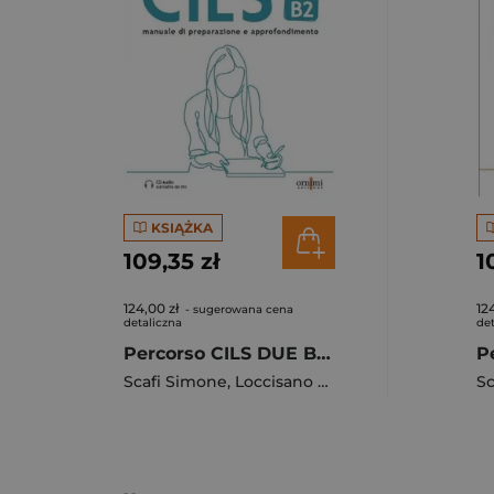
KSIĄŻKA
109,35 zł
1
124,00 zł
12
- sugerowana cena
detaliczna
det
Percorso CILS DUE B2 podręcznik + online
Scafi Simone
,
Loccisano Lisa
Sc