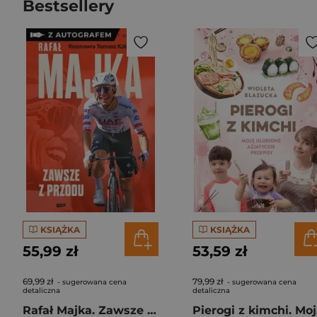
Bestsellery
KSIĄŻKA
KSIĄŻKA
55,99 zł
53,59 zł
69,99 zł
79,99 zł
- sugerowana cena
- sugerowana cena
detaliczna
detaliczna
Rafał Majka. Zawsze z przodu. Rozmawia Tomasz Kalemba - książka z autografem
Pie