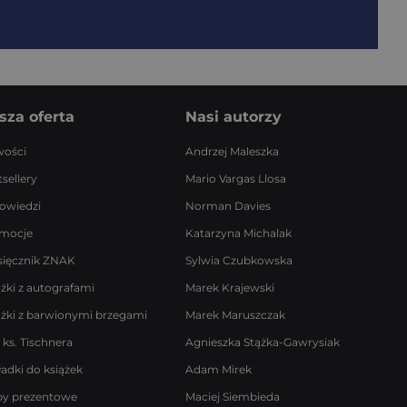
sza oferta
Nasi autorzy
ości
Andrzej Maleszka
sellery
Mario Vargas Llosa
owiedzi
Norman Davies
mocje
Katarzyna Michalak
sięcznik ZNAK
Sylwia Czubkowska
ążki z autografami
Marek Krajewski
ążki z barwionymi brzegami
Marek Maruszczak
 ks. Tischnera
Agnieszka Stążka-Gawrysiak
ładki do książek
Adam Mirek
by prezentowe
Maciej Siembieda