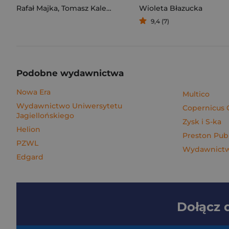
Rafał Majka
,
Tomasz Kalemba
Wioleta Błazucka
9,4 (7)
Podobne wydawnictwa
Nowa Era
Multico
Wydawnictwo Uniwersytetu
Copernicus 
Jagiellońskiego
Zysk i S-ka
Helion
Preston Pub
PZWL
Wydawnict
Edgard
Dołącz