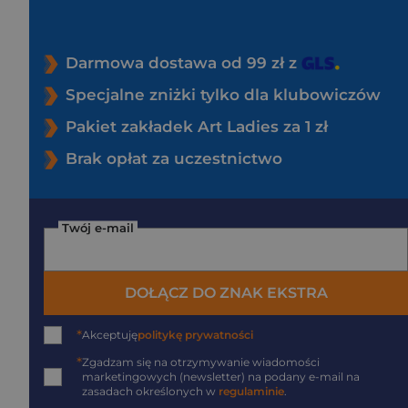
Darmowa dostawa od 99 zł z
Specjalne zniżki tylko dla klubowiczów
Pakiet zakładek Art Ladies za 1 zł
Brak opłat za uczestnictwo
Twój e-mail
DOŁĄCZ DO ZNAK EKSTRA
*
Akceptuję
politykę prywatności
*
Zgadzam się na otrzymywanie wiadomości
marketingowych (newsletter) na podany
e-mail
na
zasadach określonych w
regulaminie
.