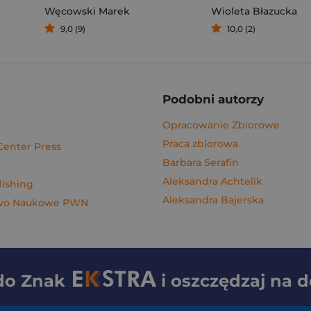
Węcowski Marek
Wioleta Błazucka
9,0 (9)
10,0 (2)
Podobni autorzy
Opracowanie Zbiorowe
Praca zbiorowa
Center Press
Barbara Serafin
Aleksandra Achtelik
lishing
Aleksandra Bajerska
wo Naukowe PWN
 do
Znak
i oszczędzaj na 