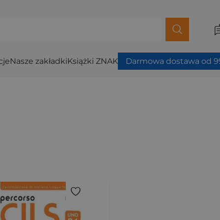
cje
Nasze zakładki
Książki ZNAK
Darmowa dostawa od 99