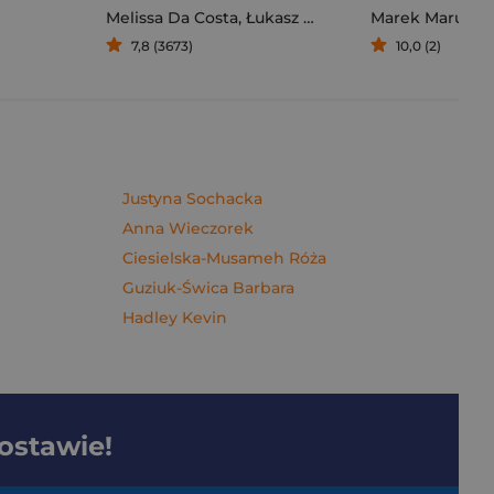
Melissa Da Costa
,
Łukasz Müller
Marek Maruszc
7,8 (3673)
10,0 (2)
Justyna Sochacka
Anna Wieczorek
Ciesielska-Musameh Róża
Guziuk-Świca Barbara
Hadley Kevin
dostawie!