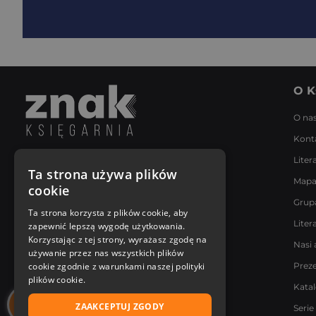
O K
O na
Kont
Liter
Napisz do nas
Ta strona używa plików
Mapa
Poniedziałek - Piątek
cookie
8:00 - 18:00
Grup
[email protected]
Ta strona korzysta z plików cookie, aby
Liter
zapewnić lepszą wygodę użytkowania.
Bądź z nami na bieżąco
Korzystając z tej strony, wyrażasz zgodę na
Nasi 
używanie przez nas wszystkich plików
cookie zgodnie z warunkami naszej polityki
Prez
plików cookie.
Kata
ZAAKCEPTUJ ZGODY
Serie