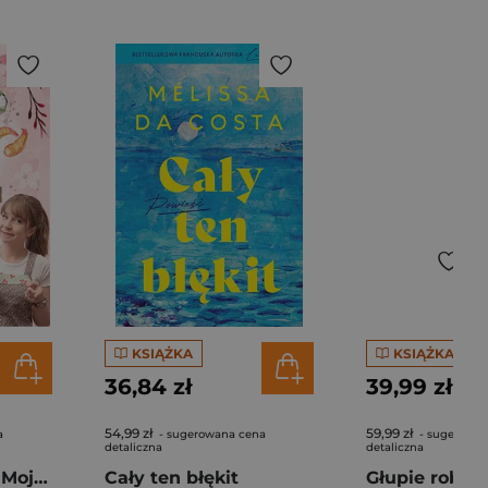
KSIĄŻKA
KSIĄŻKA
36,84 zł
39,99 zł
54,99 zł
59,99 zł
a
- sugerowana cena
- sugerowan
detaliczna
detaliczna
Pierogi z kimchi. Moje ulubione azjatyckie przepisy - książka z autografem
Cały ten błękit