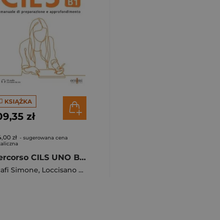
KSIĄŻKA
09,35 zł
4,00 zł
- sugerowana cena
aliczna
Percorso CILS UNO B1 podręcznik + online
afi Simone
,
Loccisano Lisa