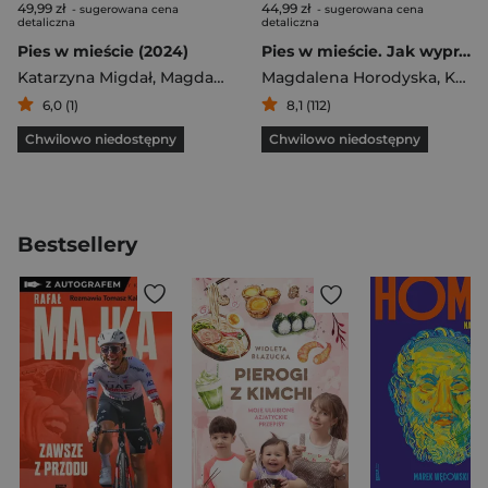
49,99 zł
44,99 zł
- sugerowana cena
- sugerowana cena
detaliczna
detaliczna
Pies w mieście (2024)
Pies w mieście. Jak wypracować dobre nawyki, by spokojnie żyć z psem w miejskiej dżungli
Katarzyna Migdał
,
Magdalena Horodyska
Magdalena Horodyska
,
Katarzyna Migdał
6,0 (1)
8,1 (112)
Chwilowo niedostępny
Chwilowo niedostępny
Bestsellery