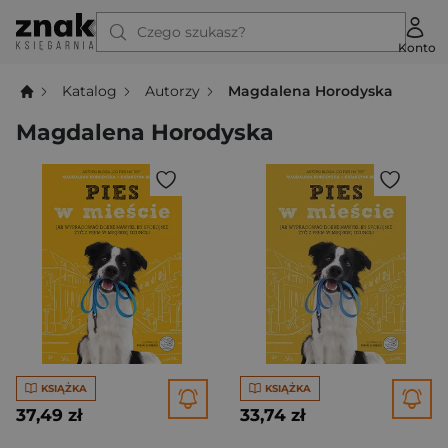
Czego szukasz?
Konto
Katalog
Autorzy
Magdalena Horodyska
Magdalena Horodyska
KSIĄŻKA
KSIĄŻKA
37,49 zł
33,74 zł