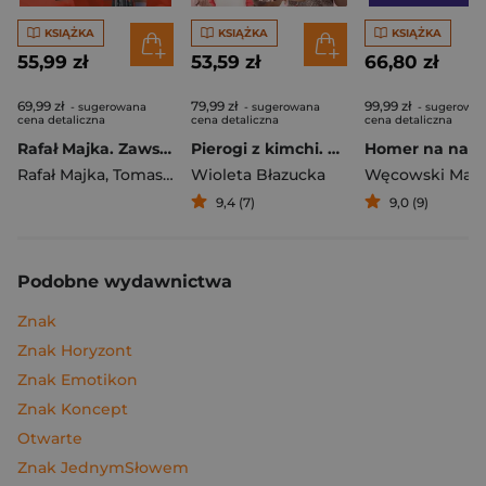
KSIĄŻKA
KSIĄŻKA
KSIĄŻKA
55,99 zł
53,59 zł
66,80 zł
69,99 zł
79,99 zł
99,99 zł
- sugerowana
- sugerowana
- sugerowa
cena detaliczna
cena detaliczna
cena detaliczna
Rafał Majka. Zawsze z przodu. Rozmawia Tomasz Kalemba - książka z autografem
Pierogi z kimchi. Moje ulubione azjatyckie przepisy
Rafał Majka
,
Tomasz Kalemba
Wioleta Błazucka
Węcowski Mar
9,4 (7)
9,0 (9)
Podobne wydawnictwa
Znak
Znak Horyzont
Znak Emotikon
Znak Koncept
Otwarte
Znak JednymSłowem