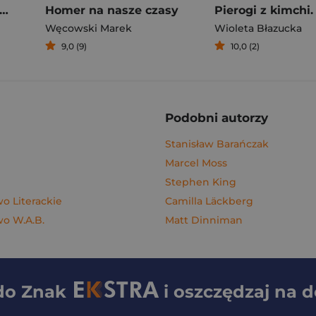
rogi z kimchi. Moje ulubione azjatyckie przepisy
Homer na nasze czasy
Węcowski Marek
Wioleta Błazucka
9,0 (9)
10,0 (2)
Podobni autorzy
Stanisław Barańczak
Marcel Moss
Stephen King
 Literackie
Camilla Läckberg
o W.A.B.
Matt Dinniman
 do
Znak
i oszczędzaj na 