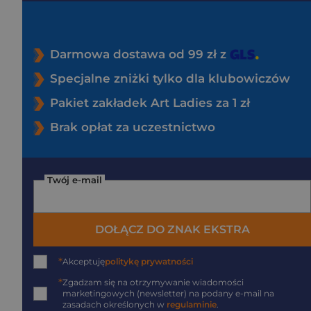
Darmowa dostawa od 99 zł z
Specjalne zniżki tylko dla klubowiczów
Pakiet zakładek Art Ladies za 1 zł
Brak opłat za uczestnictwo
Twój e-mail
DOŁĄCZ DO ZNAK EKSTRA
*
Akceptuję
politykę prywatności
*
Zgadzam się na otrzymywanie wiadomości
marketingowych (newsletter) na podany
e-mail
na
zasadach określonych w
regulaminie
.