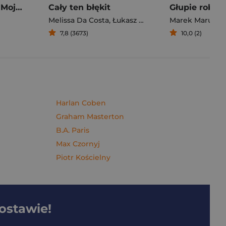
Pierogi z kimchi. Moje ulubione azjatyckie przepisy - książka z autografem
Cały ten błękit
Melissa Da Costa
,
Łukasz Müller
Marek Maruszc
7,8 (3673)
10,0 (2)
Harlan Coben
Graham Masterton
B.A. Paris
Max Czornyj
Piotr Kościelny
dostawie!