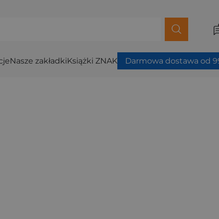
cje
Nasze zakładki
Książki ZNAK
Darmowa dostawa od 99