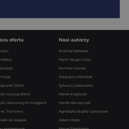
sza oferta
Nasi autorzy
ości
Andrzej Maleszka
sellery
Mario Vargas Llosa
owiedzi
Norman Davies
mocje
Katarzyna Michalak
sięcznik ZNAK
Sylwia Czubkowska
ążki z autografami
Marek Krajewski
ążki z barwionymi brzegami
Marek Maruszczak
 ks. Tischnera
Agnieszka Stążka-Gawrysiak
ładki do książek
Adam Mirek
by prezentowe
Maciej Siembieda