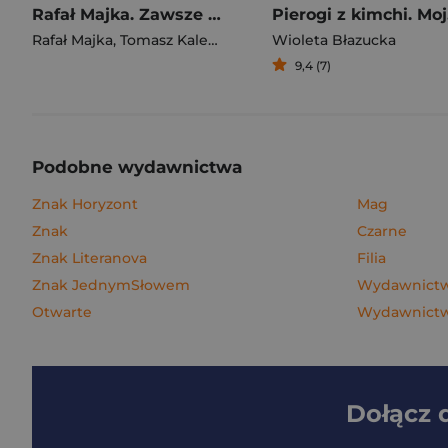
Rafał Majka. Zawsze z przodu. Rozmawia Tomasz Kalemba - książka z autografem
Pie
Rafał Majka
,
Tomasz Kalemba
Wioleta Błazucka
9,4 (7)
Podobne wydawnictwa
Znak Horyzont
Mag
Znak
Czarne
Znak Literanova
Filia
Znak JednymSłowem
Wydawnictwo
Otwarte
Wydawnictw
Dołącz