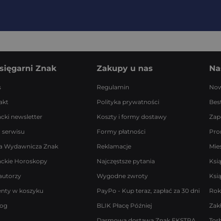
sięgarni Znak
Zakupy u nas
Na
s
Regulamin
Now
akt
Polityka prywatności
Best
acki newsletter
Koszty i formy dostawy
Zap
 serwisu
Formy płatności
Pro
a Wydawnicza Znak
Reklamacje
Mie
ackie Horoskopy
Najczęstsze pytania
Ksi
autorzy
Wygodne zwroty
Ksi
enty w koszyku
PayPo - Kup teraz, zapłać za 30 dni
Rok
log
BLIK Płacę Później
Zak
Darmowa dostawa Znak EKSTRA
Tor