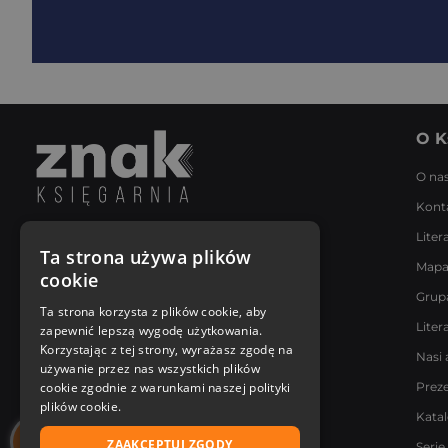
O K
O na
Kont
Liter
Napisz do nas
Ta strona używa plików
Mapa
Poniedziałek - Piątek
cookie
8:00 - 18:00
Grup
[email protected]
Ta strona korzysta z plików cookie, aby
Liter
zapewnić lepszą wygodę użytkowania.
Bądź z nami na bieżąco
Korzystając z tej strony, wyrażasz zgodę na
Nasi 
używanie przez nas wszystkich plików
cookie zgodnie z warunkami naszej polityki
Prez
plików cookie.
Kata
ZAAKCEPTUJ ZGODY
Serie