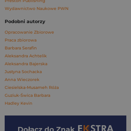
Preston Publishing
Wydawnictwo Naukowe PWN
Podobni autorzy
Opracowanie Zbiorowe
Praca zbiorowa
Barbara Serafin
Aleksandra Achtelik
Aleksandra Bajerska
Justyna Sochacka
Anna Wieczorek
Ciesielska-Musameh Róża
Guziuk-Świca Barbara
Hadley Kevin
Dołącz do
Znak