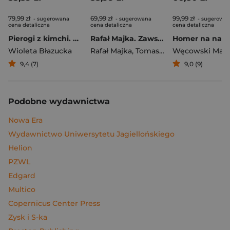
79,99 zł
69,99 zł
99,99 zł
- sugerowana
- sugerowana
- sugerowa
cena detaliczna
cena detaliczna
cena detaliczna
Pierogi z kimchi. Moje ulubione azjatyckie przepisy
Rafał Majka. Zawsze z przodu. Rozmawia Tomasz Kalemba - książka z autografem
Wioleta Błazucka
Rafał Majka
,
Tomasz Kalemba
Węcowski Mar
9,4 (7)
9,0 (9)
Podobne wydawnictwa
Nowa Era
Wydawnictwo Uniwersytetu Jagiellońskiego
Helion
PZWL
Edgard
Multico
Copernicus Center Press
Zysk i S-ka