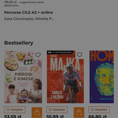
119,00 zł
- sugerowana cena
detaliczna
Percorso CILS A2 + online
Sara Giovinazzo
,
Mirella Pederzoli
Bestsellery
KSIĄŻKA
KSIĄŻKA
KSIĄŻKA
53,59 zł
55,99 zł
66,80 zł