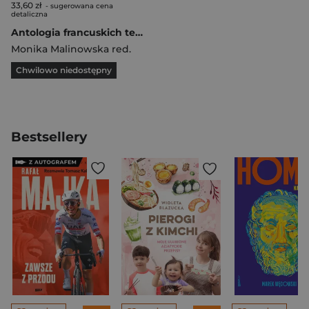
33,60 zł
- sugerowana cena
detaliczna
Antologia francuskich tekstów prokobiecych od średniowiecza po Rewolucję francuską
Monika Malinowska red.
Chwilowo niedostępny
Bestsellery