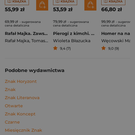
KSIĄŻKA
KSIĄŻKA
KSIĄŻKA
55,99 zł
53,59 zł
66,80 zł
69,99 zł
79,99 zł
99,99 zł
- sugerowana
- sugerowana
- sugerowa
cena detaliczna
cena detaliczna
cena detaliczna
Rafał Majka. Zawsze z przodu. Rozmawia Tomasz Kalemba - książka z autografem
Pierogi z kimchi. Moje ulubione azjatyckie przepisy
Rafał Majka
,
Tomasz Kalemba
Wioleta Błazucka
Węcowski Mar
9,4 (7)
9,0 (9)
Podobne wydawnictwa
Znak Horyzont
Znak
Znak Literanova
Otwarte
Znak Koncept
Czarne
Miesięcznik Znak