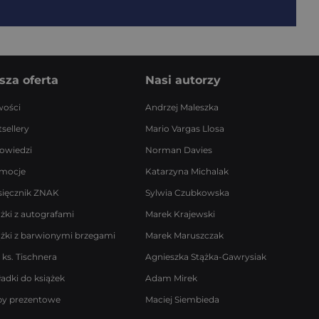
sza oferta
Nasi autorzy
ości
Andrzej Maleszka
sellery
Mario Vargas Llosa
owiedzi
Norman Davies
mocje
Katarzyna Michalak
sięcznik ZNAK
Sylwia Czubkowska
ążki z autografami
Marek Krajewski
ążki z barwionymi brzegami
Marek Maruszczak
 ks. Tischnera
Agnieszka Stążka-Gawrysiak
ładki do książek
Adam Mirek
by prezentowe
Maciej Siembieda