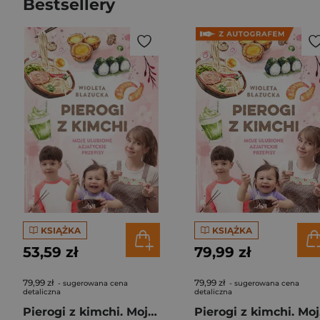
Bestsellery
KSIĄŻKA
KSIĄŻKA
53,59 zł
79,99 zł
79,99 zł
79,99 zł
- sugerowana cena
- sugerowana cena
detaliczna
detaliczna
Pierogi z kimchi. Moje ulubione azjatyckie przepisy
Piero