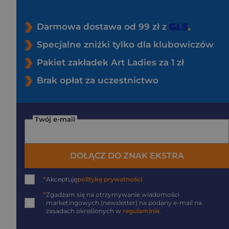
Darmowa dostawa od 99 zł z
Specjalne zniżki tylko dla klubowiczów
Pakiet zakładek Art Ladies za 1 zł
Brak opłat za uczestnictwo
Twój e-mail
DOŁĄCZ DO ZNAK EKSTRA
*
Akceptuję
politykę prywatności
*
Zgadzam się na otrzymywanie wiadomości
marketingowych (newsletter) na podany
e-mail
na
zasadach określonych w
regulaminie
.