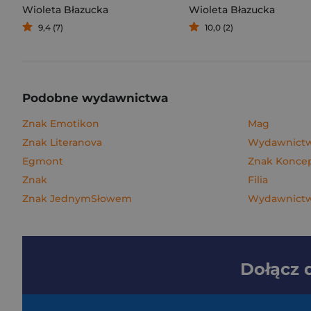
Wioleta Błazucka
Wioleta Błazucka
9,4 (7)
10,0 (2)
Podobne wydawnictwa
Znak Emotikon
Mag
Znak Literanova
Wydawnictw
Egmont
Znak Konce
Znak
Filia
Znak JednymSłowem
Wydawnictwo
Dołącz