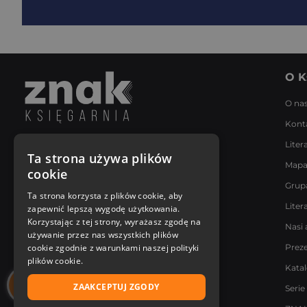
O K
O na
Kont
Liter
Napisz do nas
Ta strona używa plików
Mapa
Poniedziałek - Piątek
cookie
8:00 - 18:00
Grup
[email protected]
Ta strona korzysta z plików cookie, aby
Liter
zapewnić lepszą wygodę użytkowania.
Bądź z nami na bieżąco
Korzystając z tej strony, wyrażasz zgodę na
Nasi 
używanie przez nas wszystkich plików
cookie zgodnie z warunkami naszej polityki
Prez
plików cookie.
Kata
ZAAKCEPTUJ ZGODY
Serie