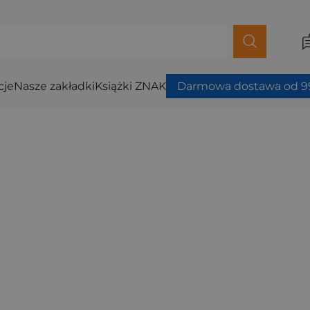
cje
Nasze zakładki
Książki ZNAK
Darmowa dostawa od 99