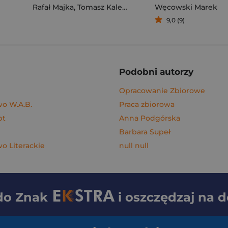
Rafał Majka
,
Tomasz Kalemba
Węcowski Marek
9,0 (9)
Podobni autorzy
Opracowanie Zbiorowe
o W.A.B.
Praca zbiorowa
pt
Anna Podgórska
Barbara Supeł
 Literackie
null null
 do
Znak
i oszczędzaj na 