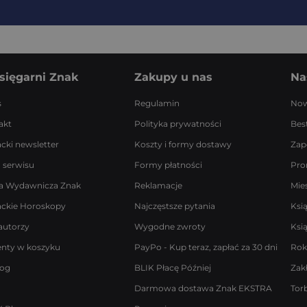
sięgarni Znak
Zakupy u nas
Na
s
Regulamin
Now
akt
Polityka prywatności
Best
acki newsletter
Koszty i formy dostawy
Zap
 serwisu
Formy płatności
Pro
a Wydawnicza Znak
Reklamacje
Mie
ackie Horoskopy
Najczęstsze pytania
Ksi
autorzy
Wygodne zwroty
Ksi
enty w koszyku
PayPo - Kup teraz, zapłać za 30 dni
Rok
log
BLIK Płacę Później
Zak
Darmowa dostawa Znak EKSTRA
Tor