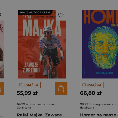
KSIĄŻKA
KSIĄŻKA
55,99 zł
66,80 zł
69,99 zł
99,99 zł
- sugerowana cena
- sugerowana cen
detaliczna
detaliczna
gi z kimchi. Moje ulubione azjatyckie przepisy - książka z autografem
Rafał Majka. Zawsze z przodu. Rozmawia Tomasz Kalemba - książka z autografem
Homer na nasze 