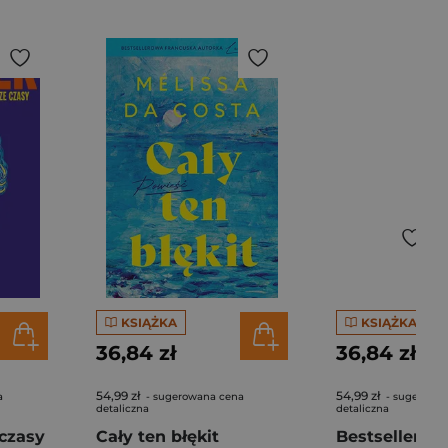
KSIĄŻKA
KSIĄŻKA
36,84 zł
36,84 zł
54,99 zł
54,99 zł
a
- sugerowana cena
- sugerowa
detaliczna
detaliczna
czasy
Cały ten błękit
Bestseller. S