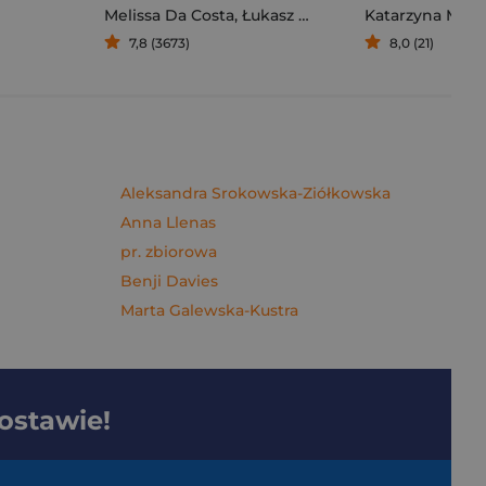
Melissa Da Costa
,
Łukasz Müller
Katarzyna Mich
7,8 (3673)
8,0 (21)
Aleksandra Srokowska-Ziółkowska
Anna Llenas
pr. zbiorowa
Benji Davies
Marta Galewska-Kustra
dostawie!