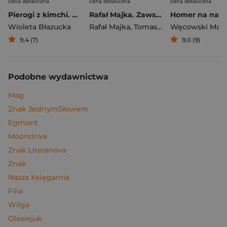
cena detaliczna
cena detaliczna
cena detaliczna
Pierogi z kimchi. Moje ulubione azjatyckie przepisy
Rafał Majka. Zawsze z przodu. Rozmawia Tomasz Kalemba - książka z autografem
Wioleta Błazucka
Rafał Majka
,
Tomasz Kalemba
Węcowski Mar
9,4 (7)
9,0 (9)
Podobne wydawnictwa
Mag
Znak JednymSłowem
Egmont
Moondrive
Znak Literanova
Znak
Nasza Księgarnia
Filia
Wilga
Olesiejuk