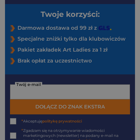
Twoje korzyści:
Darmowa dostawa od 99 zł z
Specjalne zniżki tylko dla klubowiczów
Pakiet zakładek Art Ladies za 1 zł
Brak opłat za uczestnictwo
Twój e-mail
DOŁĄCZ DO ZNAK EKSTRA
*
Akceptuję
politykę prywatności
*
Zgadzam się na otrzymywanie wiadomości
marketingowych (newsletter) na podany
e-mail
na