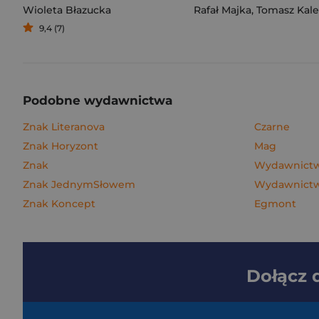
Wioleta Błazucka
Rafał Majka
,
Tomasz Kalemba
9,4 (7)
Podobne wydawnictwa
Znak Literanova
Czarne
Znak Horyzont
Mag
Znak
Wydawnictwo
Znak JednymSłowem
Wydawnictw
Znak Koncept
Egmont
Dołącz