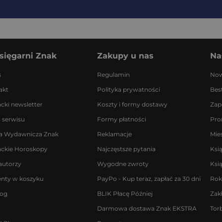
sięgarni Znak
Zakupy u nas
Na
s
Regulamin
Now
akt
Polityka prywatności
Best
acki newsletter
Koszty i formy dostawy
Zap
 serwisu
Formy płatności
Pro
a Wydawnicza Znak
Reklamacje
Mie
ackie Horoskopy
Najczęstsze pytania
Ksi
autorzy
Wygodne zwroty
Ksi
enty w koszyku
PayPo - Kup teraz, zapłać za 30 dni
Rok
log
BLIK Płacę Później
Zak
Darmowa dostawa Znak EKSTRA
Tor