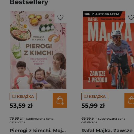
Bestsellery
KSIĄŻKA
KSIĄŻKA
53,59 zł
55,99 zł
79,99 zł
69,99 zł
- sugerowana cena
- sugerowana cena
detaliczna
detaliczna
Pierogi z kimchi. Moje ulubione azjatyckie przepisy