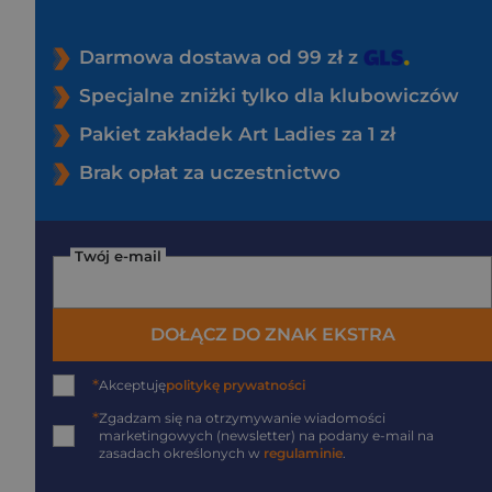
Darmowa dostawa od 99 zł z
Specjalne zniżki tylko dla klubowiczów
Pakiet zakładek Art Ladies za 1 zł
Brak opłat za uczestnictwo
Twój e-mail
DOŁĄCZ DO ZNAK EKSTRA
*
Akceptuję
politykę prywatności
*
Zgadzam się na otrzymywanie wiadomości
marketingowych (newsletter) na podany
e-mail
na
zasadach określonych w
regulaminie
.