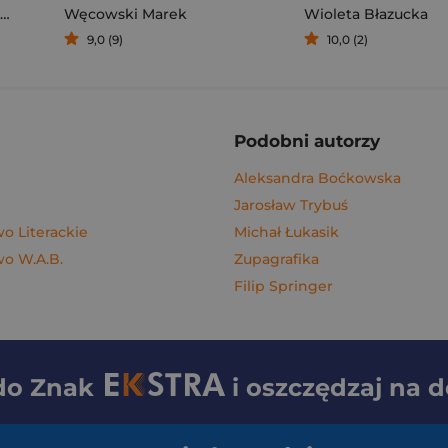
Węcowski Marek
Wioleta Błazucka
9,0 (9)
10,0 (2)
Podobni autorzy
Aleksandra Boćkowska
Jarosław Trybuś
 Literackie
Michał Łukasik
o W.A.B.
Zupagrafika
Filip Springer
 do
Znak
i oszczędzaj na 