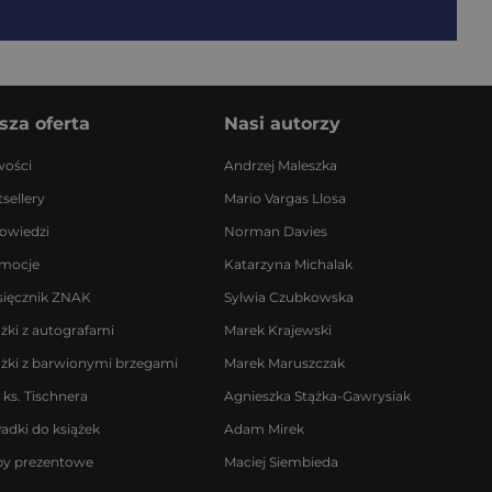
sza oferta
Nasi autorzy
ości
Andrzej Maleszka
sellery
Mario Vargas Llosa
owiedzi
Norman Davies
mocje
Katarzyna Michalak
sięcznik ZNAK
Sylwia Czubkowska
ążki z autografami
Marek Krajewski
ążki z barwionymi brzegami
Marek Maruszczak
 ks. Tischnera
Agnieszka Stążka-Gawrysiak
ładki do książek
Adam Mirek
by prezentowe
Maciej Siembieda