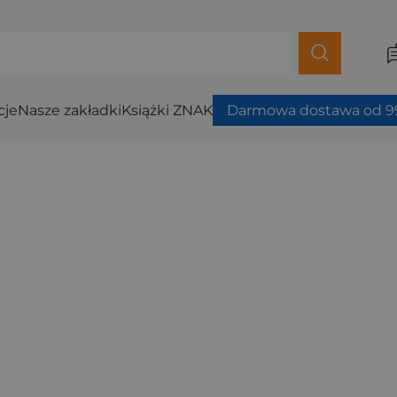
cje
Nasze zakładki
Książki ZNAK
Darmowa dostawa od 99