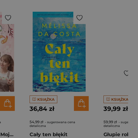
KSIĄŻKA
KSIĄŻKA
36,84 zł
39,99 zł
54,99 zł
59,99 zł
a
- sugerowana cena
- sugerowan
detaliczna
detaliczna
Pierogi z kimchi. Moje ulubione azjatyckie przepisy - książka z autografem
Cały ten błękit