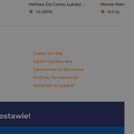
Melissa Da Costa
,
Łukasz Müller
Marek Maruszc
7,8 (3673)
10,0 (2)
Susan Sontag
Agata Szydłowska
Opracowanie Zbiorowe
Andrzej Nowakowski
Stefański Krzysztof
dostawie!