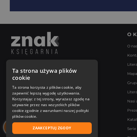
O K
O na
Kont
Liter
Napisz do nas
Ta strona używa plików
Mapa
Poniedziałek - Piątek
cookie
8:00 - 18:00
Grup
[email protected]
Ta strona korzysta z plików cookie, aby
Liter
zapewnić lepszą wygodę użytkowania.
Bądź z nami na bieżąco
Korzystając z tej strony, wyrażasz zgodę na
Nasi 
używanie przez nas wszystkich plików
cookie zgodnie z warunkami naszej polityki
Prez
plików cookie.
Kata
ZAAKCEPTUJ ZGODY
Serie