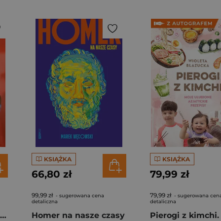
KSIĄŻKA
KSIĄŻKA
66,80 zł
79,99 zł
99,99 zł
79,99 zł
- sugerowana cena
- sugerowana cen
detaliczna
detaliczna
Rafał Majka. Zawsze z przodu. Rozmawia Tomasz Kalemba - książka z autografem
Homer na nasze czasy