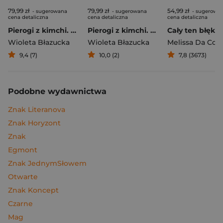
79,99 zł
79,99 zł
54,99 zł
- sugerowana
- sugerowana
- sugerowa
cena detaliczna
cena detaliczna
cena detaliczna
Pierogi z kimchi. Moje ulubione azjatyckie przepisy
Pierogi z kimchi. Moje ulubione azjatyckie przepisy - książka z autografem
Cały ten błękit
Wioleta Błazucka
Wioleta Błazucka
Melissa Da Cos
9,4 (7)
10,0 (2)
7,8 (3673)
Podobne wydawnictwa
Znak Literanova
Znak Horyzont
Znak
Egmont
Znak JednymSłowem
Otwarte
Znak Koncept
Czarne
Mag