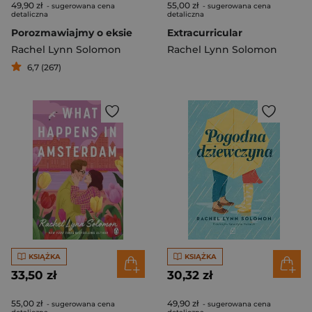
49,90 zł
55,00 zł
- sugerowana cena
- sugerowana cena
detaliczna
detaliczna
Porozmawiajmy o eksie
Extracurricular
Rachel Lynn Solomon
Rachel Lynn Solomon
6,7 (267)
KSIĄŻKA
KSIĄŻKA
33,50 zł
30,32 zł
55,00 zł
49,90 zł
- sugerowana cena
- sugerowana cena