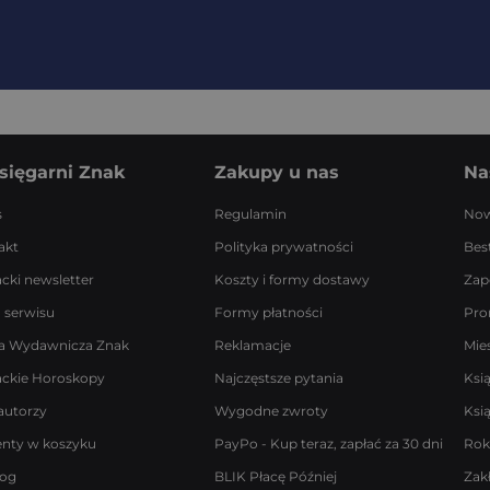
sięgarni Znak
Zakupy u nas
Na
s
Regulamin
Now
akt
Polityka prywatności
Best
acki newsletter
Koszty i formy dostawy
Zap
 serwisu
Formy płatności
Pro
a Wydawnicza Znak
Reklamacje
Mie
ackie Horoskopy
Najczęstsze pytania
Ksi
autorzy
Wygodne zwroty
Ksi
enty w koszyku
PayPo - Kup teraz, zapłać za 30 dni
Rok
log
BLIK Płacę Później
Zak