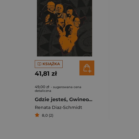
KSIĄŻKA
41,81 zł
49,00 zł
- sugerowana cena
detaliczna
Gdzie jesteś, Gwineo? Próby kształtowania tożsamości narodowej w twórczości pisarzy z Gwinei Równikowej
Renata Diaz-Schmidt
8,0 (2)