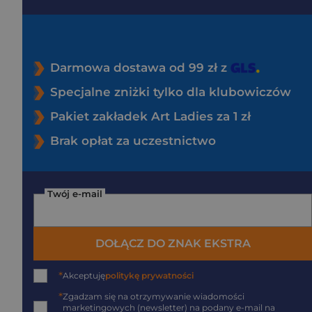
Darmowa dostawa od 99 zł z
Specjalne zniżki tylko dla klubowiczów
Pakiet zakładek Art Ladies za 1 zł
Brak opłat za uczestnictwo
Twój e-mail
DOŁĄCZ DO ZNAK EKSTRA
*
Akceptuję
politykę prywatności
*
Zgadzam się na otrzymywanie wiadomości
marketingowych (newsletter) na podany
e-mail
na