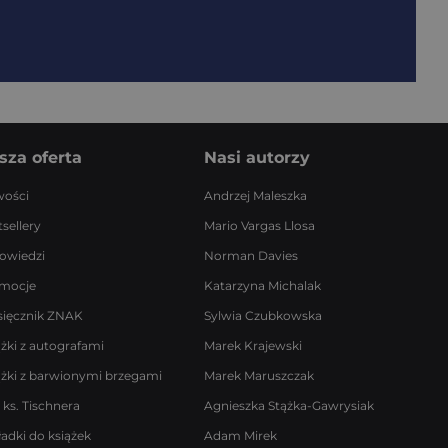
sza oferta
Nasi autorzy
ości
Andrzej Maleszka
sellery
Mario Vargas Llosa
owiedzi
Norman Davies
mocje
Katarzyna Michalak
sięcznik ZNAK
Sylwia Czubkowska
ążki z autografami
Marek Krajewski
ążki z barwionymi brzegami
Marek Maruszczak
 ks. Tischnera
Agnieszka Stążka-Gawrysiak
ładki do książek
Adam Mirek