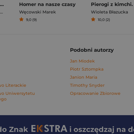
Rafał Majka. Zawsze z przodu. Rozmawia Tomasz Kalemba - książka z autografem
Homer na nasze czasy
Węcowski Marek
Wioleta Błazucka
9,0 (9)
10,0 (2)
Podobni autorzy
Jan Miodek
Piotr Sztompka
Janion Maria
 Literackie
Timothy Snyder
o Uniwersytetu
Opracowanie Zbiorowe
ego
 do
Znak
i oszczędzaj na 