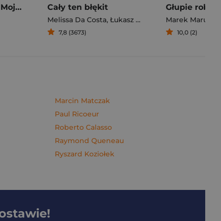
Pierogi z kimchi. Moje ulubione azjatyckie przepisy - książka z autografem
Cały ten błękit
Melissa Da Costa
,
Łukasz Müller
Marek Maruszc
7,8 (3673)
10,0 (2)
Marcin Matczak
Paul Ricoeur
Roberto Calasso
Raymond Queneau
Ryszard Koziołek
dostawie!