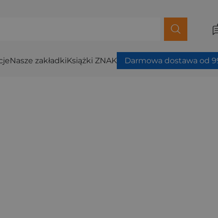
cje
Nasze zakładki
Książki ZNAK
Darmowa dostawa od 99