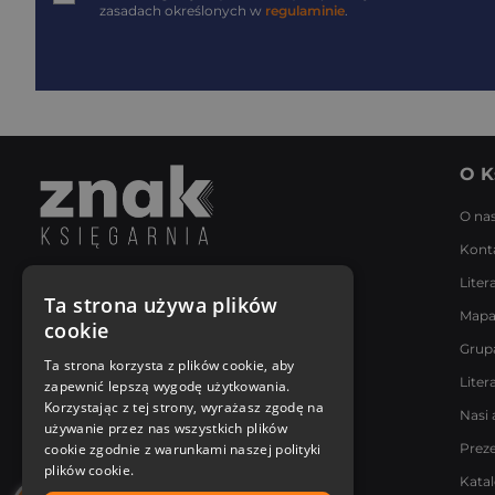
zasadach określonych w
regulaminie
.
O K
O na
Kont
Liter
Napisz do nas
Ta strona używa plików
Mapa
Poniedziałek - Piątek
cookie
8:00 - 18:00
Grup
[email protected]
Ta strona korzysta z plików cookie, aby
Liter
zapewnić lepszą wygodę użytkowania.
Bądź z nami na bieżąco
Korzystając z tej strony, wyrażasz zgodę na
Nasi 
używanie przez nas wszystkich plików
cookie zgodnie z warunkami naszej polityki
Prez
plików cookie.
Kata