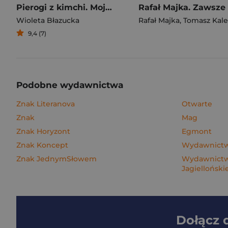
Pierogi z kimchi. Moje ulubione azjatyckie przepisy
Wioleta Błazucka
Rafał Majka
,
Tomasz Kalemba
9,4 (7)
Podobne wydawnictwa
Znak Literanova
Otwarte
Znak
Mag
Znak Horyzont
Egmont
Znak Koncept
Wydawnictwo
Znak JednymSłowem
Wydawnictw
Jagielloński
Dołącz