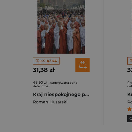
KSIĄŻKA
31,38 zł
3
48,90 zł
44
- sugerowana cena
detaliczna
det
Kraj niespokojnego poranka Pamięć i bunt w Korei Południowej
Roman Husarski
R
C