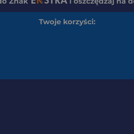
 do
Znak
i oszczędzaj na 
Twoje korzyści: