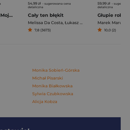
54,99 zł
59,99 zł
a
- sugerowana cena
- sugerowan
detaliczna
detaliczna
Pierogi z kimchi. Moje ulubione azjatyckie przepisy - książka z autografem
Cały ten błękit
Melissa Da Costa
,
Łukasz Müller
Marek Maruszc
7,8 (3673)
10,0 (2)
Monika Sobień-Górska
Michał Pisarski
Monika Białkowska
Sylwia Czubkowska
Alicja Kobza