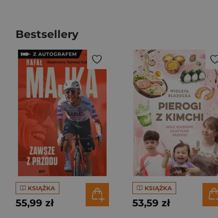
Bestsellery
KSIĄŻKA
KSIĄŻKA
55,99 zł
53,59 zł