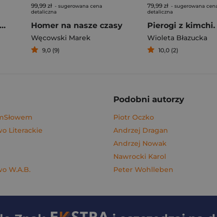
99,99 zł
79,99 zł
- sugerowana cena
- sugerowana cen
detaliczna
detaliczna
rogi z kimchi. Moje ulubione azjatyckie przepisy
Homer na nasze czasy
Węcowski Marek
Wioleta Błazucka
9,0 (9)
10,0 (2)
Podobni autorzy
ymSłowem
Piotr Oczko
 Literackie
Andrzej Dragan
Andrzej Nowak
Nawrocki Karol
o W.A.B.
Peter Wohlleben