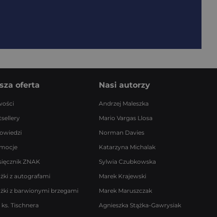
sza oferta
Nasi autorzy
ości
Andrzej Maleszka
sellery
Mario Vargas Llosa
owiedzi
Norman Davies
mocje
Katarzyna Michalak
sięcznik ZNAK
Sylwia Czubkowska
ążki z autografami
Marek Krajewski
ążki z barwionymi brzegami
Marek Maruszczak
 ks. Tischnera
Agnieszka Stążka-Gawrysiak