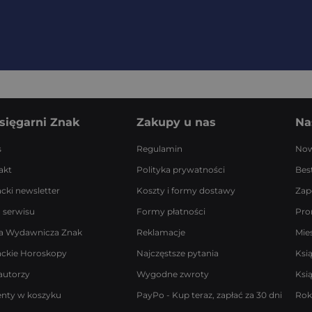
sięgarni Znak
Zakupy u nas
Na
s
Regulamin
Now
akt
Polityka prywatności
Best
acki newsletter
Koszty i formy dostawy
Zap
 serwisu
Formy płatności
Pro
a Wydawnicza Znak
Reklamacje
Mie
ackie Horoskopy
Najczęstsze pytania
Ksi
autorzy
Wygodne zwroty
Ksi
enty w koszyku
PayPo - Kup teraz, zapłać za 30 dni
Rok