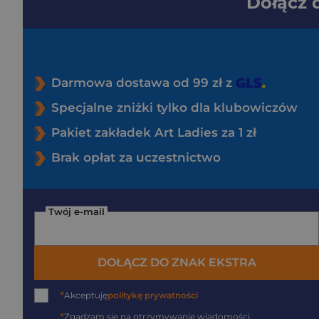
Dołącz
Darmowa dostawa od 99 zł z
Specjalne zniżki tylko dla klubowiczów
Pakiet zakładek Art Ladies za 1 zł
Brak opłat za uczestnictwo
Twój e-mail
DOŁĄCZ DO ZNAK EKSTRA
*
Akceptuję
politykę prywatności
*
Zgadzam się na otrzymywanie wiadomości