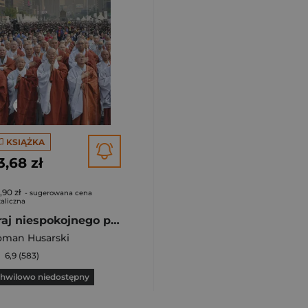
KSIĄŻKA
3,68 zł
,90 zł
- sugerowana cena
aliczna
Kraj niespokojnego poranka Pamięć i bunt w Korei Południowej
oman Husarski
6,9 (583)
hwilowo niedostępny