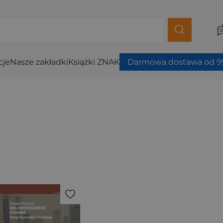
cje
Nasze zakładki
Książki ZNAK
Darmowa dostawa od 99