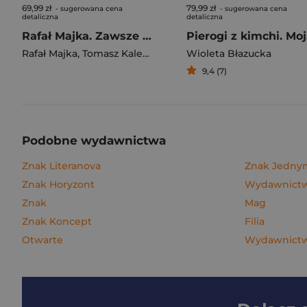
69,99 zł
79,99 zł
- sugerowana cena
- sugerowana cena
detaliczna
detaliczna
Rafał Majka. Zawsze z przodu. Rozmawia Tomasz Kalemba - książka z autografem
Pie
Rafał Majka
,
Tomasz Kalemba
Wioleta Błazucka
9,4 (7)
Podobne wydawnictwa
Znak Literanova
Znak Jedn
Znak Horyzont
Wydawnictwo
Znak
Mag
Znak Koncept
Filia
Otwarte
Wydawnictw