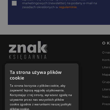
marketingowych (newsletter) na podany
e-mail
na
zasadach określonych w
regulaminie
.
O K
O na
Kont
Liter
Napisz do nas
Ta strona używa plików
Mapa
Poniedziałek - Piątek
cookie
8:00 - 18:00
Grup
[email protected]
Ta strona korzysta z plików cookie, aby
Liter
zapewnić lepszą wygodę użytkowania.
Bądź z nami na bieżąco
Korzystając z tej strony, wyrażasz zgodę na
Nasi 
używanie przez nas wszystkich plików
cookie zgodnie z warunkami naszej polityki
Prez
plików cookie.