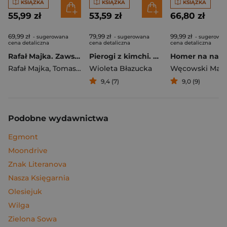
KSIĄŻKA
KSIĄŻKA
KSIĄŻKA
55,99 zł
53,59 zł
66,80 zł
69,99 zł
79,99 zł
99,99 zł
- sugerowana
- sugerowana
- sugerowa
cena detaliczna
cena detaliczna
cena detaliczna
Rafał Majka. Zawsze z przodu. Rozmawia Tomasz Kalemba - książka z autografem
Pierogi z kimchi. Moje ulubione azjatyckie przepisy
Rafał Majka
,
Tomasz Kalemba
Wioleta Błazucka
Węcowski Mar
9,4 (7)
9,0 (9)
Podobne wydawnictwa
Egmont
Moondrive
Znak Literanova
Nasza Księgarnia
Olesiejuk
Wilga
Zielona Sowa