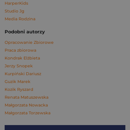
HarperKids
Studio Jg
Media Rodzina
Podobni autorzy
Opracowanie Zbiorowe
Praca zbiorowa
Kondrak Elżbieta
Jerzy Snopek
Kurpiński Dariusz
Guzik Marek
Kozik Ryszard
Renata Matuszewska
Małgorzata Nowacka
Małgorzata Torzewska