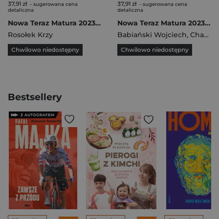
37,91 zł
37,91 zł
- sugerowana cena
- sugerowana cena
detaliczna
detaliczna
Nowa Teraz Matura 2023 Matematyka Zbiór zadań maturalnych Poziom podstawowy Szkoła ponadpodstawowa
Nowa Teraz Matura 2023 Matematyka Zbiór zadań maturalnych Poziom rozszerzony Szkoła ponadpodstawowa
Rosołek Krzy
Babiański Wojciech
,
Chańko Lech
Chwilowo niedostępny
Chwilowo niedostępny
Bestsellery