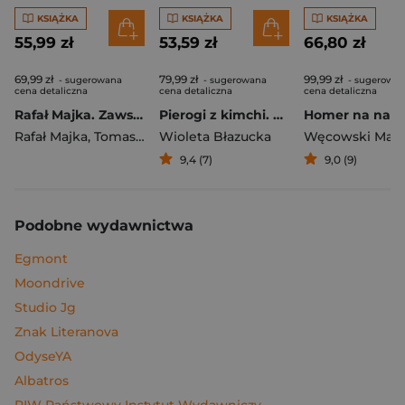
KSIĄŻKA
KSIĄŻKA
KSIĄŻKA
55,99 zł
53,59 zł
66,80 zł
69,99 zł
79,99 zł
99,99 zł
- sugerowana
- sugerowana
- sugerowa
cena detaliczna
cena detaliczna
cena detaliczna
Rafał Majka. Zawsze z przodu. Rozmawia Tomasz Kalemba - książka z autografem
Pierogi z kimchi. Moje ulubione azjatyckie przepisy
Rafał Majka
,
Tomasz Kalemba
Wioleta Błazucka
Węcowski Mar
9,4 (7)
9,0 (9)
Podobne wydawnictwa
Egmont
Moondrive
Studio Jg
Znak Literanova
OdyseYA
Albatros