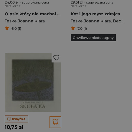
24,00 zł
29,51 zł
- sugerowana cena
- sugerowana cena
detaliczna
detaliczna
O psie który nie machał ogonem
Kot i jego mysz zdrajca
Teske Joanna Klara
Teske Joanna Klara
,
Bednarski Aleksander
6,0 (1)
7,0 (1)
Chwilowo niedostępny
KSIĄŻKA
18,75 zł