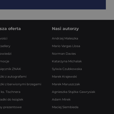
sza oferta
Nasi autorzy
ości
Andrzej Maleszka
sellery
Mario Vargas Llosa
owiedzi
Norman Davies
mocje
Katarzyna Michalak
sięcznik ZNAK
Sylwia Czubkowska
ążki z autografami
Marek Krajewski
ążki z barwionymi brzegami
Marek Maruszczak
 ks. Tischnera
Agnieszka Stążka-Gawrysiak
ładki do książek
Adam Mirek
by prezentowe
Maciej Siembieda