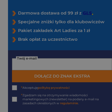
Darmowa dostawa od 99 zł z
Specjalne zniżki tylko dla klubowiczów
Pakiet zakładek Art Ladies za 1 zł
Brak opłat za uczestnictwo
Twój e-mail
DOŁĄCZ DO ZNAK EKSTRA
*
Akceptuję
politykę prywatności
*
Zgadzam się na otrzymywanie wiadomości
marketingowych (newsletter) na podany
e-mail
na
zasadach określonych w
regulaminie
.