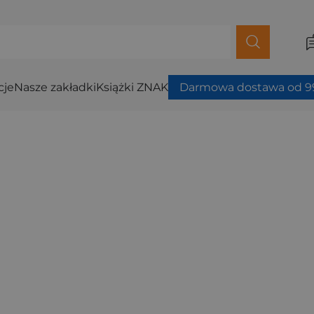
cje
Nasze zakładki
Książki ZNAK
Darmowa dostawa od 99