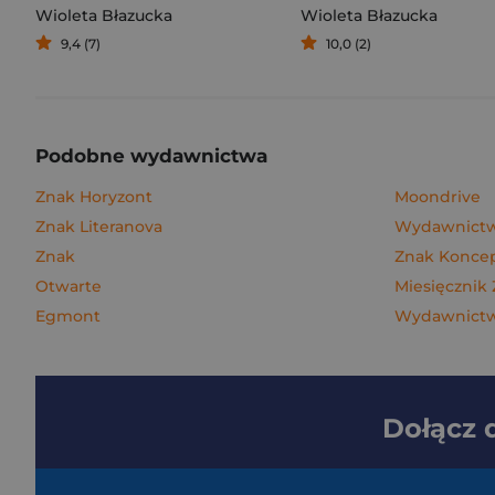
Wioleta Błazucka
Wioleta Błazucka
9,4 (7)
10,0 (2)
Podobne wydawnictwa
Znak Horyzont
Moondrive
Znak Literanova
Wydawnictw
Znak
Znak Konce
Otwarte
Miesięcznik
Egmont
Wydawnictwo
Dołącz