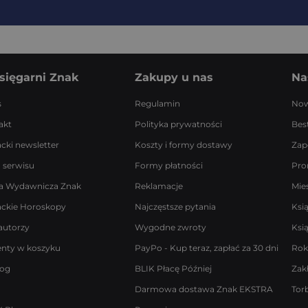
sięgarni Znak
Zakupy u nas
Na
s
Regulamin
Now
akt
Polityka prywatności
Best
acki newsletter
Koszty i formy dostawy
Zap
 serwisu
Formy płatności
Pro
a Wydawnicza Znak
Reklamacje
Mie
ackie Horoskopy
Najczęstsze pytania
Ksi
autorzy
Wygodne zwroty
Ksi
enty w koszyku
PayPo - Kup teraz, zapłać za 30 dni
Rok
log
BLIK Płacę Później
Zak
Darmowa dostawa Znak EKSTRA
Tor