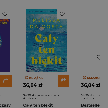
KSIĄŻKA
KSIĄŻKA
36,84 zł
36,84 zł
54,99 zł
54,99 zł
a
- sugerowana cena
- sugerowa
detaliczna
detaliczna
czasy
Cały ten błękit
Bestseller. S