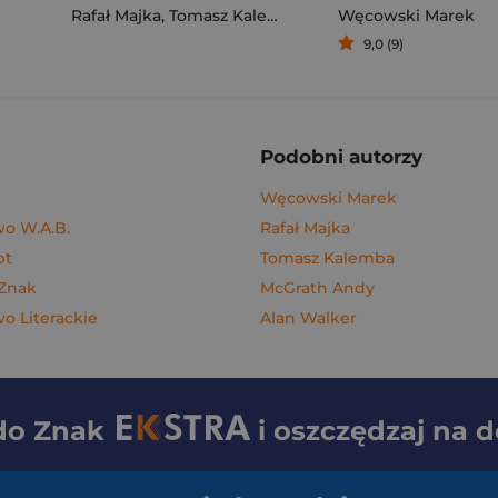
Rafał Majka
,
Tomasz Kalemba
Węcowski Marek
9,0 (9)
Podobni autorzy
Węcowski Marek
o W.A.B.
Rafał Majka
pt
Tomasz Kalemba
 Znak
McGrath Andy
 Literackie
Alan Walker
 do
Znak
i oszczędzaj na 