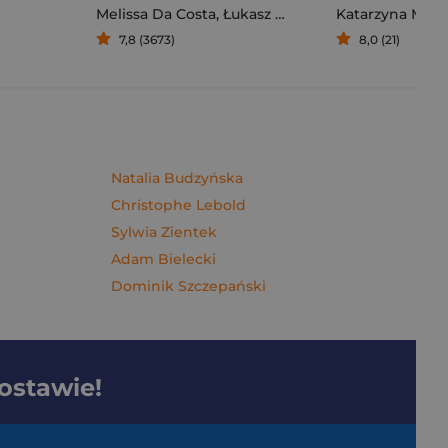
Melissa Da Costa
,
Łukasz Müller
Katarzyna Mich
7,8 (3673)
8,0 (21)
Natalia Budzyńska
Christophe Lebold
Sylwia Zientek
Adam Bielecki
Dominik Szczepański
dostawie!