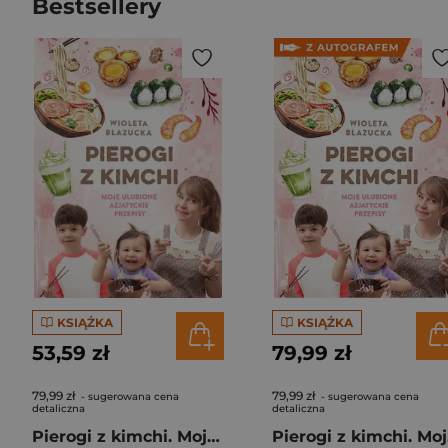
Bestsellery
KSIĄŻKA
KSIĄŻKA
53,59 zł
79,99 zł
79,99 zł
79,99 zł
- sugerowana cena
- sugerowana cena
detaliczna
detaliczna
Pierogi z kimchi. Moje ulubione azjatyckie przepisy
Piero