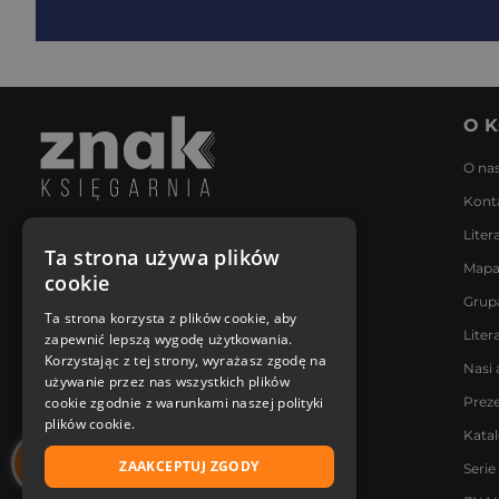
O K
O na
Kont
Liter
Napisz do nas
Ta strona używa plików
Mapa
Poniedziałek - Piątek
cookie
8:00 - 18:00
Grup
[email protected]
Ta strona korzysta z plików cookie, aby
Liter
zapewnić lepszą wygodę użytkowania.
Bądź z nami na bieżąco
Korzystając z tej strony, wyrażasz zgodę na
Nasi 
używanie przez nas wszystkich plików
cookie zgodnie z warunkami naszej polityki
Prez
plików cookie.
Kata
ZAAKCEPTUJ ZGODY
Serie