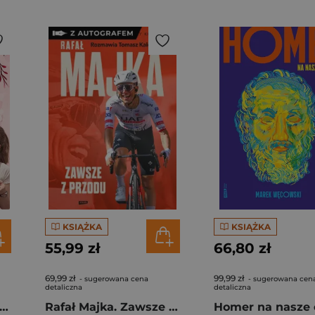
KSIĄŻKA
KSIĄŻKA
55,99 zł
66,80 zł
69,99 zł
99,99 zł
- sugerowana cena
- sugerowana cen
detaliczna
detaliczna
gi z kimchi. Moje ulubione azjatyckie przepisy - książka z autografem
Rafał Majka. Zawsze z przodu. Rozmawia Tomasz Kalemba - książka z autografem
Homer na nasze 