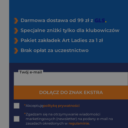
Darmowa dostawa od 99 zł z
Specjalne zniżki tylko dla klubowiczów
Pakiet zakładek Art Ladies za 1 zł
Brak opłat za uczestnictwo
Twój e-mail
DOŁĄCZ DO ZNAK EKSTRA
*
Akceptuję
politykę prywatności
*
Zgadzam się na otrzymywanie wiadomości
marketingowych (newsletter) na podany
e-mail
na
zasadach określonych w
regulaminie
.