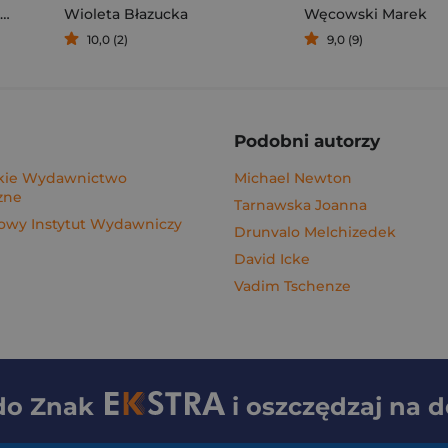
Wioleta Błazucka
Węcowski Marek
10,0 (2)
9,0 (9)
Podobni autorzy
ie Wydawnictwo
Michael Newton
zne
Tarnawska Joanna
wy Instytut Wydawniczy
Drunvalo Melchizedek
David Icke
Vadim Tschenze
 do
Znak
i oszczędzaj na 