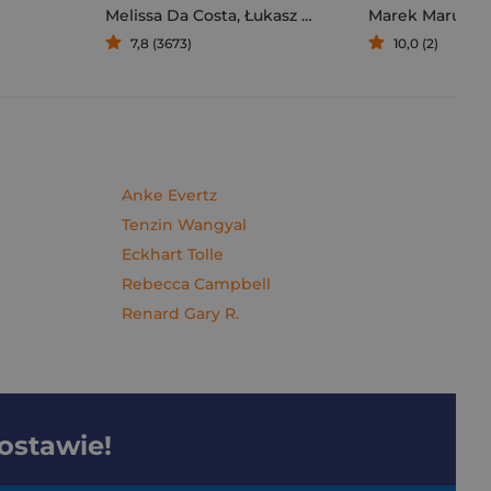
Melissa Da Costa
,
Łukasz Müller
Marek Maruszc
7,8 (3673)
10,0 (2)
Anke Evertz
Tenzin Wangyal
Eckhart Tolle
Rebecca Campbell
Renard Gary R.
dostawie!