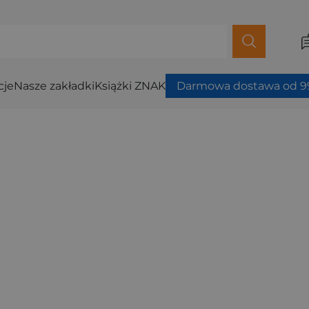
cje
Nasze zakładki
Książki ZNAK
Darmowa dostawa od 99