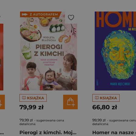
KSIĄŻKA
KSIĄŻKA
79,99 zł
66,80 zł
79,99 zł
99,99 zł
- sugerowana cena
- sugerowana cen
detaliczna
detaliczna
Rafał Majka. Zawsze z przodu. Rozmawia Tomasz Kalemba - książka z autografem
Pierogi z kimchi. Moje ulubione azjatyckie przepisy - książka z autografem
Homer na nasze 