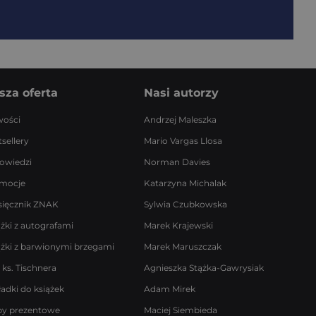
sza oferta
Nasi autorzy
ości
Andrzej Maleszka
sellery
Mario Vargas Llosa
owiedzi
Norman Davies
mocje
Katarzyna Michalak
sięcznik ZNAK
Sylwia Czubkowska
ążki z autografami
Marek Krajewski
ążki z barwionymi brzegami
Marek Maruszczak
 ks. Tischnera
Agnieszka Stążka-Gawrysiak
ładki do książek
Adam Mirek
by prezentowe
Maciej Siembieda