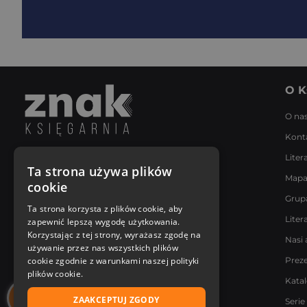
O K
O na
Kont
Liter
Napisz do nas
Ta strona używa plików
Mapa
Poniedziałek - Piątek
cookie
8:00 - 18:00
Grup
[email protected]
Ta strona korzysta z plików cookie, aby
Liter
zapewnić lepszą wygodę użytkowania.
Bądź z nami na bieżąco
Korzystając z tej strony, wyrażasz zgodę na
Nasi 
używanie przez nas wszystkich plików
cookie zgodnie z warunkami naszej polityki
Prez
plików cookie.
Kata
ZAAKCEPTUJ ZGODY
Serie