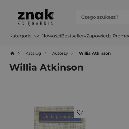
Kategorie
Nowości
Bestsellery
Zapowiedzi
Promo
Katalog
Autorzy
Willia Atkinson
Willia Atkinson