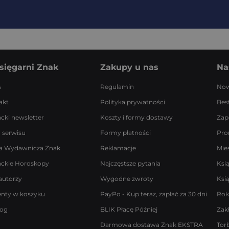
sięgarni Znak
Zakupy u nas
Na
s
Regulamin
Now
akt
Polityka prywatności
Best
acki newsletter
Koszty i formy dostawy
Zap
 serwisu
Formy płatności
Pro
a Wydawnicza Znak
Reklamacje
Mie
ackie Horoskopy
Najczęstsze pytania
Ksi
autorzy
Wygodne zwroty
Ksi
enty w koszyku
PayPo - Kup teraz, zapłać za 30 dni
Rok
log
BLIK Płacę Później
Zak
Darmowa dostawa Znak EKSTRA
Tor