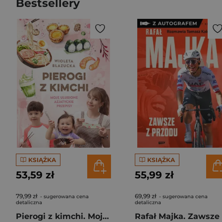
Bestsellery
KSIĄŻKA
KSIĄŻKA
53,59 zł
55,99 zł
79,99 zł
69,99 zł
- sugerowana cena
- sugerowana cena
detaliczna
detaliczna
Pierogi z kimchi. Moje ulubione azjatyckie przepisy