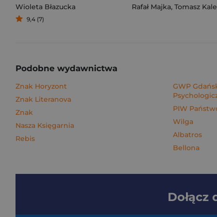
Wioleta Błazucka
Rafał Majka
,
Tomasz Kalemba
9,4 (7)
Podobne wydawnictwa
Znak Horyzont
GWP Gdańsk
Psychologic
Znak Literanova
PIW Państwo
Znak
Wilga
Nasza Księgarnia
Albatros
Rebis
Bellona
Dołącz