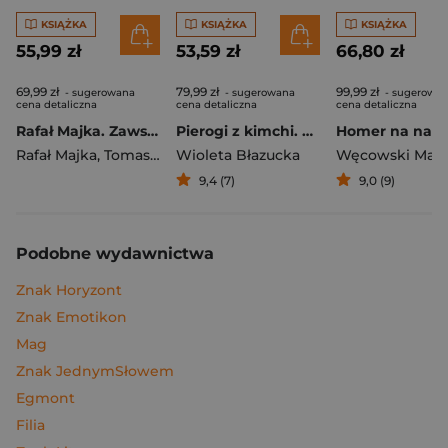
KSIĄŻKA
KSIĄŻKA
KSIĄŻKA
55,99 zł
53,59 zł
66,80 zł
69,99 zł
79,99 zł
99,99 zł
- sugerowana
- sugerowana
- sugerowa
cena detaliczna
cena detaliczna
cena detaliczna
Rafał Majka. Zawsze z przodu. Rozmawia Tomasz Kalemba - książka z autografem
Pierogi z kimchi. Moje ulubione azjatyckie przepisy
Rafał Majka
,
Tomasz Kalemba
Wioleta Błazucka
Węcowski Mar
9,4 (7)
9,0 (9)
Podobne wydawnictwa
Znak Horyzont
Znak Emotikon
Mag
Znak JednymSłowem
Egmont
Filia