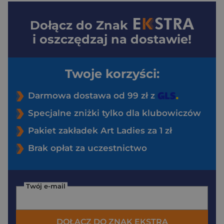
Dołącz do
Znak
i oszczędzaj na dostawie!
Twoje korzyści:
Darmowa dostawa od 99 zł z
Specjalne zniżki tylko dla klubowiczów
Pakiet zakładek Art Ladies za 1 zł
Brak opłat za uczestnictwo
Twój e-mail
DOŁĄCZ DO ZNAK EKSTRA