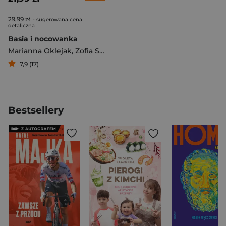
29,99 zł
- sugerowana cena
detaliczna
Basia i nocowanka
Marianna Oklejak
,
Zofia Stanecka
,
Zofia Stanecka Marianna 
7,9 (17)
Bestsellery