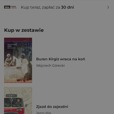
Kup teraz, zapłać za
30 dni
Kup w zestawie
Buran Kirgiz wraca na koń
Wojciech Górecki
Zjazd do zajezdni
Jerzy Illg