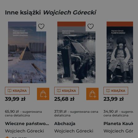
Inne książki
Wojciech Górecki
KSIĄŻKA
KSIĄŻKA
KSIĄŻKA
39,99 zł
25,68 zł
23,99 zł
65,90 zł
37,91 zł
34,90 zł
- sugerowana
- sugerowana cena
- sugerowa
cena detaliczna
detaliczna
cena detaliczna
Wieczne państwo. Opowieść o Kazachstanie
Abchazja
Planeta Kauka
Wojciech Górecki
Wojciech Górecki
Wojciech Górec