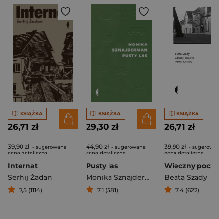
KSIĄŻKA
KSIĄŻKA
KSIĄŻKA
26,71 zł
29,30 zł
26,71 zł
39,90 zł
44,90 zł
39,90 zł
- sugerowana
- sugerowana
- sugerowa
cena detaliczna
cena detaliczna
cena detaliczna
Internat
Pusty las
Serhij Żadan
Monika Sznajderman
Beata Szady
7,5 (1114)
7,1 (581)
7,4 (622)