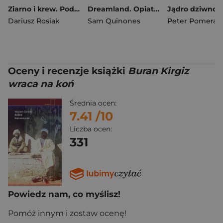
Ziarno i krew. Podróż śladami bliskowschodnich chrześcijan wyd. 3
Dreamland. Opiatowa epidemia w USA wyd. 4
Dariusz Rosiak
Sam Quinones
Peter Pomeran
Oceny i recenzje książki
Buran Kirgiz
wraca na koń
Średnia ocen:
7.41
/10
Liczba ocen:
331
Powiedz nam, co myślisz!
Pomóż innym i zostaw ocenę!