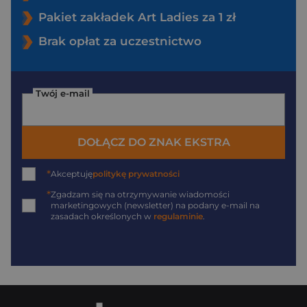
Pakiet zakładek Art Ladies za 1 zł
Brak opłat za uczestnictwo
Twój e-mail
DOŁĄCZ DO ZNAK EKSTRA
*
Akceptuję
politykę prywatności
*
Zgadzam się na otrzymywanie wiadomości
marketingowych (newsletter) na podany
e-mail
na
zasadach określonych w
regulaminie
.