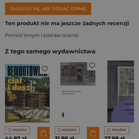
ZALOGUJ SIĘ, ABY DODAĆ OPINIĘ
Ten produkt nie ma jeszcze żadnych recenzji
Pomóż innym i zostaw ocenę!
Z tego samego wydawnictwa
KSIĄŻKA
KSIĄŻKA
KSIĄŻKA
44,87 zł
31,89 zł
27,99 zł