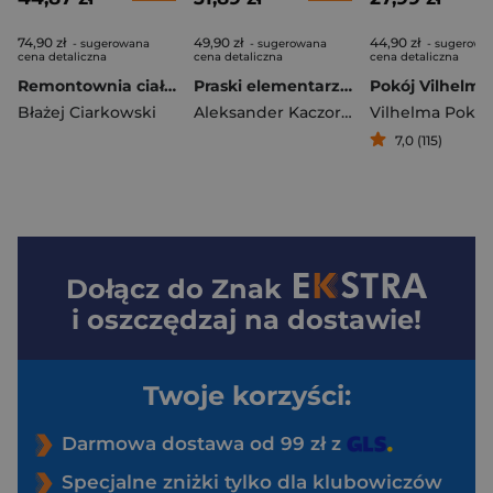
74,90 zł
49,90 zł
44,90 zł
- sugerowana
- sugerowana
- sugerowa
cena detaliczna
cena detaliczna
cena detaliczna
Remontownia ciał i dusz. Domy wczasowe i sanatoria w PRL-u
Praski elementarz wyd. 4
Pokój Vilhelma
Błażej Ciarkowski
Aleksander Kaczorowski
Vilhelma Pokój
7,0 (115)
Dołącz do
Znak
i oszczędzaj na dostawie!
Twoje korzyści:
Darmowa dostawa od 99 zł z
Specjalne zniżki tylko dla klubowiczów