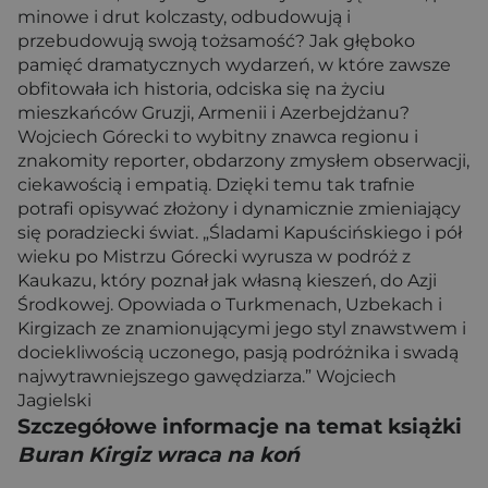
minowe i drut kolczasty, odbudowują i
przebudowują swoją tożsamość? Jak głęboko
pamięć dramatycznych wydarzeń, w które zawsze
obfitowała ich historia, odciska się na życiu
mieszkańców Gruzji, Armenii i Azerbejdżanu?
Wojciech Górecki to wybitny znawca regionu i
znakomity reporter, obdarzony zmysłem obserwacji,
ciekawością i empatią. Dzięki temu tak trafnie
potrafi opisywać złożony i dynamicznie zmieniający
się poradziecki świat. „Śladami Kapuścińskiego i pół
wieku po Mistrzu Górecki wyrusza w podróż z
Kaukazu, który poznał jak własną kieszeń, do Azji
Środkowej. Opowiada o Turkmenach, Uzbekach i
Kirgizach ze znamionującymi jego styl znawstwem i
dociekliwością uczonego, pasją podróżnika i swadą
najwytrawniejszego gawędziarza.” Wojciech
Jagielski
Szczegółowe informacje na temat książki
Buran Kirgiz wraca na koń