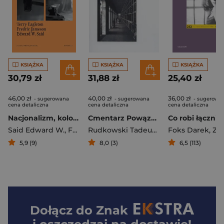
KSIĄŻKA
KSIĄŻKA
KSIĄŻKA
30,79 zł
31,88 zł
25,40 zł
46,00 zł
40,00 zł
36,00 zł
- sugerowana
- sugerowana
- sugerowa
cena detaliczna
cena detaliczna
cena detaliczna
Nacjonalizm, kolonializm i literatura
Cmentarz Powązkowski w Warszawie
Co robi łącznic
Said Edward W.
,
Fredric Jameson
,
Terry Eagleton
Rudkowski Tadeusz Maria
Foks Darek
,
Zbigniew
5,9 (9)
8,0 (3)
6,5 (113)
Dołącz do
Znak