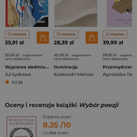
KSIĄŻKA
KSIĄŻKA
KSIĄŻKA
35,91 zł
28,39 zł
39,99 zł
55,00 zł
45,00 zł
59,90 zł
- sugerowana
- sugerowana
- sugerowa
cena detaliczna
cena detaliczna
cena detaliczna
Wyprawa siedmiu zim przeciw krainie jazgarza
Iluminacja
Jul Łyskawa
Kozłowski Mariusz
6,3 (6)
Oceny i recenzje książki
Wybór poezji
Średnia ocen:
8.35
/10
Liczba ocen: