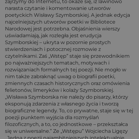
zajrzymy do Internetu, to okaże się, iż lawinowo
narasta czytanie i komentowanie utworów
poetyckich Wisławy Szymborskiej. A jednak edycja
najcelniejszych utworów poetki w Bibliotece
Narodowej jest potrzebna. Objaśnienia wierszy
uświadamiają, jak rozległa jest erudycja
Szymborskiej – ukryta w pozornie prostych
stwierdzeniach i potocznej rozmowie z
czytelnikami. Zaś „Wstęp” staje się przewodnikiem
po najważniejszych tematach, motywach i
rozwiązaniach formalnych tej poezji. Nie mogło w
nim także zabraknąć uwag o biografii poetki,
zmiennych czasach historycznych oraz omówienia
felietonów, limeryków i kolaży Szymborskiej.
„Wisława Szymborska nie należy do pisarzy, którzy
eksponują zdarzenia z własnego życia i tworzą
biograficzne legendy. To, co prywatne, staje się w tej
poezji punktem wyjścia dla rozmyślań
filozoficznych, a to, co jednostkowe – przekształca
się w uniwersalne.” Ze „Wstępu” Wojciecha Ligęzy
„Jedna z poezji najambitniejszych intelektualnie,