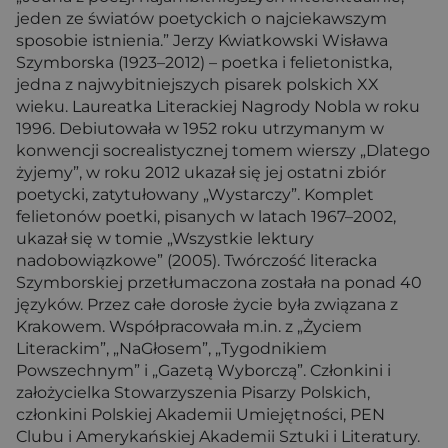
jeden ze światów poetyckich o najciekawszym
sposobie istnienia.” Jerzy Kwiatkowski Wisława
Szymborska (1923–2012) – poetka i felietonistka,
jedna z najwybitniejszych pisarek polskich XX
wieku. Laureatka Literackiej Nagrody Nobla w roku
1996. Debiutowała w 1952 roku utrzymanym w
konwencji socrealistycznej tomem wierszy „Dlatego
żyjemy”, w roku 2012 ukazał się jej ostatni zbiór
poetycki, zatytułowany „Wystarczy”. Komplet
felietonów poetki, pisanych w latach 1967–2002,
ukazał się w tomie „Wszystkie lektury
nadobowiązkowe” (2005). Twórczość literacka
Szymborskiej przetłumaczona została na ponad 40
języków. Przez całe dorosłe życie była związana z
Krakowem. Współpracowała m.in. z „Życiem
Literackim”, „NaGłosem”, „Tygodnikiem
Powszechnym” i „Gazetą Wyborczą”. Członkini i
założycielka Stowarzyszenia Pisarzy Polskich,
członkini Polskiej Akademii Umiejętności, PEN
Clubu i Amerykańskiej Akademii Sztuki i Literatury.