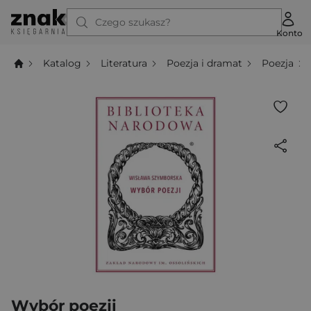
Czego szukasz?
Konto
Katalog
Literatura
Poezja i dramat
Poezja
Wybór poezji