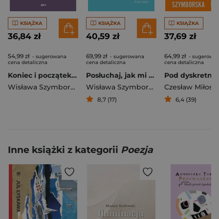
KSIĄŻKA
KSIĄŻKA
KSIĄŻKA
36,84 zł
40,59 zł
37,69 zł
54,99 zł
69,99 zł
64,99 zł
- sugerowana
- sugerowana
- sugerowa
cena detaliczna
cena detaliczna
cena detaliczna
Koniec i początek (2026)
Posłuchaj, jak mi prędko bije twoje serce / Ascolta come mi batte forte il tuo cuore
Wisława Szymborska
Wisława Szymborska
Czesław Miłosz
8,7 (17)
6,4 (39)
Inne książki z kategorii
Poezja