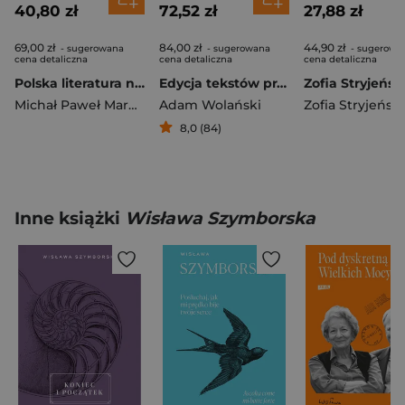
40,80 zł
72,52 zł
27,88 zł
69,00 zł
84,00 zł
44,90 zł
- sugerowana
- sugerowana
- sugerowa
cena detaliczna
cena detaliczna
cena detaliczna
Polska literatura nowoczesna. Leśmian, Schulz, Witkacy wyd. 2
Edycja tekstów praktyczny poradnik
Michał Paweł Markowski
Adam Wolański
Zofia Stryjeńsk
8,0 (84)
Inne książki
Wisława Szymborska