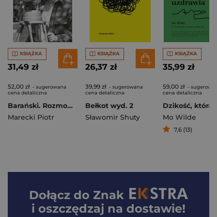
KSIĄŻKA
KSIĄŻKA
KSIĄŻKA
31,49 zł
26,37 zł
35,99 zł
52,00 zł
39,99 zł
59,00 zł
- sugerowana
- sugerowana
- sugerowa
cena detaliczna
cena detaliczna
cena detaliczna
Barański. Rozmowa-rzeka
Bełkot wyd. 2
Marecki Piotr
Sławomir Shuty
Mo Wilde
7,6 (13)
Dołącz do
Znak
i oszczędzaj na dostawie!