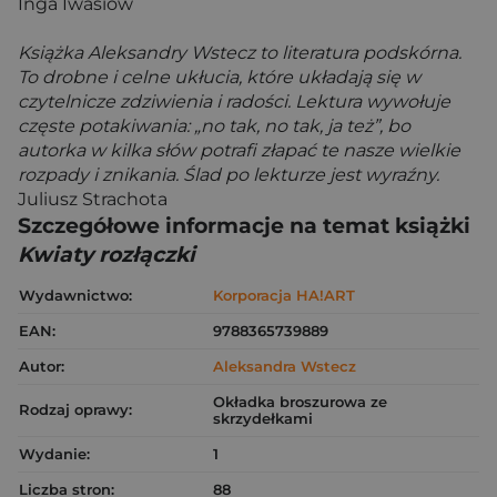
Inga Iwasiów
Książka Aleksandry Wstecz to literatura podskórna.
To drobne i celne ukłucia, które układają się w
czytelnicze zdziwienia i radości. Lektura wywołuje
częste potakiwania: „no tak, no tak, ja też”, bo
autorka w kilka słów potrafi złapać te nasze wielkie
rozpady i znikania. Ślad po lekturze jest wyraźny.
Juliusz Strachota
Szczegółowe informacje na temat książki
Kwiaty rozłączki
Wydawnictwo:
Korporacja HA!ART
EAN:
9788365739889
Autor:
Aleksandra Wstecz
Okładka broszurowa ze
Rodzaj oprawy:
skrzydełkami
Wydanie:
1
Liczba stron:
88