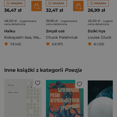
KSIĄŻKA
KSIĄŻKA
KSIĄŻKA
36,47 zł
32,47 zł
26,99 zł
48,00 zł
39,90 zł
45,00 zł
- sugerowana
- sugerowana
- sugerowa
cena detaliczna
cena detaliczna
cena detaliczna
Haiku
Zmyśl coś
Dziki Irys
Kobayashi Issa
,
Masaoka Shiki
Chuck Palahniuk
,
Matsuo Basho
Louise Gluck
,
Yosa Buson
7,9 (45)
6,9 (97)
8,1 (35)
Inne książki z kategorii
Poezja