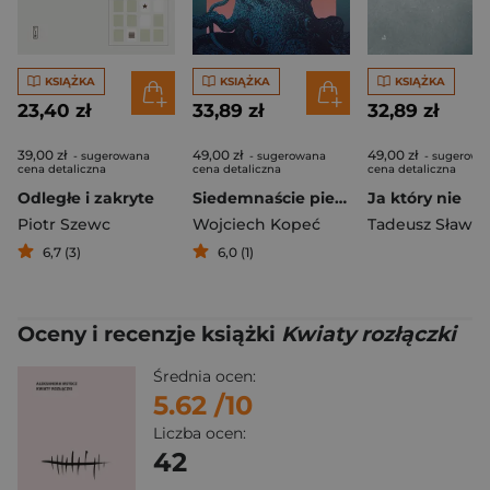
KSIĄŻKA
KSIĄŻKA
KSIĄŻKA
23,40 zł
33,89 zł
32,89 zł
39,00 zł
49,00 zł
49,00 zł
- sugerowana
- sugerowana
- sugerowa
cena detaliczna
cena detaliczna
cena detaliczna
Odległe i zakryte
Siedemnaście pieśni wyprowadzonych z przypadku
Ja który nie
Piotr Szewc
Wojciech Kopeć
Tadeusz Sławe
6,7 (3)
6,0 (1)
Oceny i recenzje książki
Kwiaty rozłączki
Średnia ocen:
5.62
/10
Liczba ocen:
42