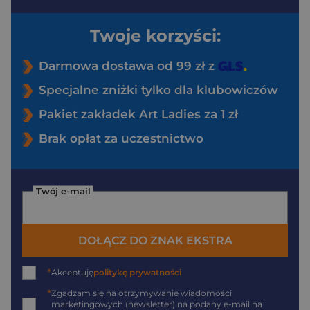
Twoje korzyści:
Darmowa dostawa od 99 zł z
Specjalne zniżki tylko dla klubowiczów
Pakiet zakładek Art Ladies za 1 zł
Brak opłat za uczestnictwo
Twój e-mail
DOŁĄCZ DO ZNAK EKSTRA
*
Akceptuję
politykę prywatności
*
Zgadzam się na otrzymywanie wiadomości
marketingowych (newsletter) na podany
e-mail
na