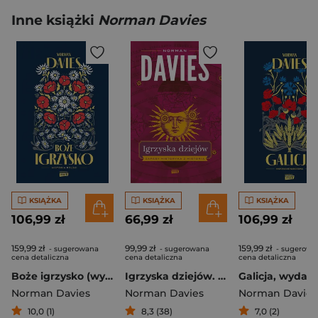
Inne książki
Norman Davies
KSIĄŻKA
KSIĄŻKA
KSIĄŻKA
106,99 zł
66,99 zł
106,99 zł
159,99 zł
99,99 zł
159,99 zł
- sugerowana
- sugerowana
- sugerowa
cena detaliczna
cena detaliczna
cena detaliczna
Boże igrzysko (wyd. 2026 - nowa okładka)
Igrzyska dziejów. Zapasy historyka z historią
Norman Davies
Norman Davies
Norman Davies
10,0 (1)
8,3 (38)
7,0 (2)