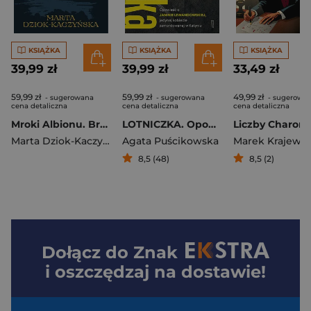
KSIĄŻKA
KSIĄŻKA
KSIĄŻKA
39,99 zł
39,99 zł
33,49 zł
59,99 zł
59,99 zł
49,99 zł
- sugerowana
- sugerowana
- sugerowa
cena detaliczna
cena detaliczna
cena detaliczna
Mroki Albionu. Brytyjskie legendy, potwory i zbrodnie
LOTNICZKA. Opowieść o Janinie Lewandowskiej
Marta Dziok-Kaczyńska
Agata Puścikowska
Marek Krajewsk
8,5 (48)
8,5 (2)
Dołącz do
Znak
i oszczędzaj na dostawie!