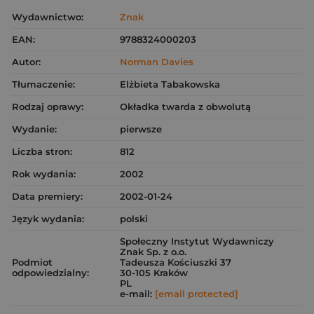
Wydawnictwo:
Znak
EAN:
9788324000203
Autor:
Norman Davies
Tłumaczenie:
Elżbieta Tabakowska
Rodzaj oprawy:
Okładka twarda z obwolutą
Wydanie:
pierwsze
Liczba stron:
812
Rok wydania:
2002
Data premiery:
2002-01-24
Język wydania:
polski
Społeczny Instytut Wydawniczy
Znak Sp. z o.o.
Podmiot
Tadeusza Kościuszki 37
odpowiedzialny:
30-105 Kraków
PL
e-mail:
[email protected]