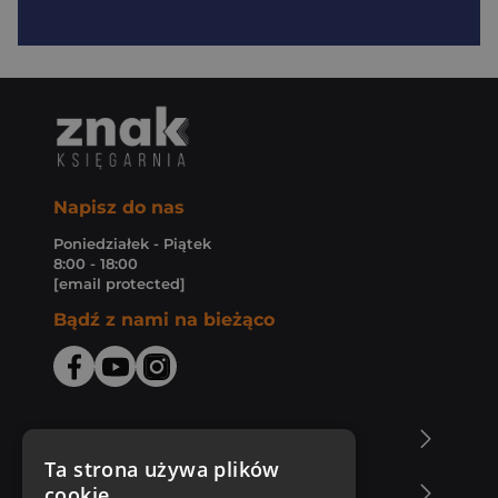
Napisz do nas
Poniedziałek - Piątek
8:00 - 18:00
[email protected]
Bądź z nami na bieżąco
O Księgarni Znak
Ta strona używa plików
cookie
Zakupy u nas