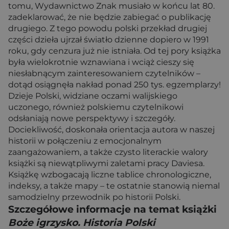
tomu, Wydawnictwo Znak musiało w końcu lat 80.
zadeklarować, że nie będzie zabiegać o publikację
drugiego. Z tego powodu polski przekład drugiej
części dzieła ujrzał światło dzienne dopiero w 1991
roku, gdy cenzura już nie istniała. Od tej pory książka
była wielokrotnie wznawiana i wciąż cieszy się
niesłabnącym zainteresowaniem czytelników –
dotąd osiągnęła nakład ponad 250 tys. egzemplarzy!
Dzieje Polski, widziane oczami walijskiego
uczonego, również polskiemu czytelnikowi
odsłaniają nowe perspektywy i szczegóły.
Dociekliwość, doskonała orientacja autora w naszej
historii w połączeniu z emocjonalnym
zaangażowaniem, a także czysto literackie walory
książki są niewątpliwymi zaletami pracy Daviesa.
Książkę wzbogacają liczne tablice chronologiczne,
indeksy, a także mapy – te ostatnie stanowią niemal
samodzielny przewodnik po historii Polski.
Szczegółowe informacje na temat książki
Boże igrzysko. Historia Polski