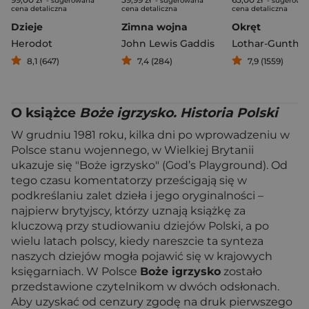
- sugerowana
- sugerowana
- sugerowa
cena detaliczna
cena detaliczna
cena detaliczna
Dzieje
Zimna wojna
Okręt
Herodot
John Lewis Gaddis
8,1 (647)
7,4 (284)
7,9 (1559)
O książce
Boże igrzysko. Historia Polski
W grudniu 1981 roku, kilka dni po wprowadzeniu w
Polsce stanu wojennego, w Wielkiej Brytanii
ukazuje się "Boże igrzysko" (God’s Playground). Od
tego czasu komentatorzy prześcigają się w
podkreślaniu zalet dzieła i jego oryginalności –
najpierw brytyjscy, którzy uznają książkę za
kluczową przy studiowaniu dziejów Polski, a po
wielu latach polscy, kiedy nareszcie ta synteza
naszych dziejów mogła pojawić się w krajowych
księgarniach. W Polsce
Boże igrzysko
zostało
przedstawione czytelnikom w dwóch odsłonach.
Aby uzyskać od cenzury zgodę na druk pierwszego