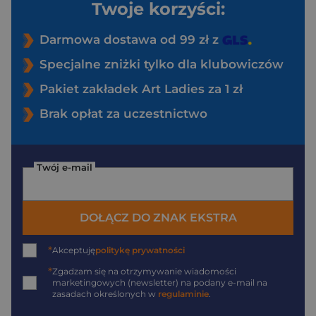
Twoje korzyści:
Darmowa dostawa od 99 zł z
Specjalne zniżki tylko dla klubowiczów
Pakiet zakładek Art Ladies za 1 zł
Brak opłat za uczestnictwo
Twój e-mail
DOŁĄCZ DO ZNAK EKSTRA
*
Akceptuję
politykę prywatności
*
Zgadzam się na otrzymywanie wiadomości
marketingowych (newsletter) na podany
e-mail
na
zasadach określonych w
regulaminie
.