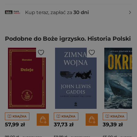
Kup teraz, zapłać za
30 dni
Podobne do Boże igrzysko. Historia Polski
KSIĄŻKA
KSIĄŻKA
KSIĄŻKA
57,99 zł
37,73 zł
39,39 zł
99,00 zł
59,99 zł
65,00 zł