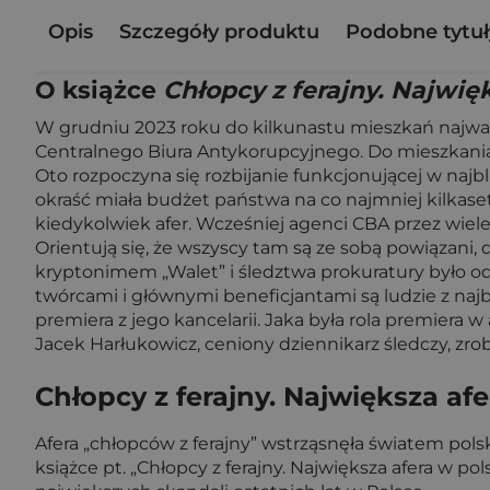
Opis
Szczegóły produktu
Podobne tytuł
O książce
Chłopcy z ferajny. Najwięk
W grudniu 2023 roku do kilkunastu mieszkań najważ
Centralnego Biura Antykorupcyjnego. Do mieszkania 
Oto rozpoczyna się rozbijanie funkcjonującej w najbl
okraść miała budżet państwa na co najmniej kilkase
kiedykolwiek afer. Wcześniej agenci CBA przez wiel
Orientują się, że wszyscy tam są ze sobą powiązani
kryptonimem „Walet” i śledztwa prokuratury było o
twórcami i głównymi beneficjantami są ludzie z najb
premiera z jego kancelarii. Jaka była rola premiera w
Jacek Harłukowicz, ceniony dziennikarz śledczy, zrob
Chłopcy z ferajny. Największa afe
Afera „chłopców z ferajny” wstrząsnęła światem pol
książce pt. „Chłopcy z ferajny. Największa afera w p