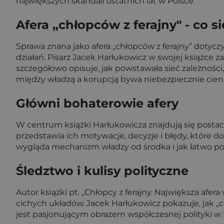
największych skandali ostatnich lat w Polsce.
Afera „chłopców z ferajny" - co si
Sprawa znana jako afera „chłopców z ferajny” doty
działań. Pisarz Jacek Harłukowicz w swojej książce za
szczegółowo opisuje, jak powstawała sieć zależności, 
między władzą a korupcją bywa niebezpiecznie cien
Główni bohaterowie afery
W centrum książki Harłukowicza znajdują się postaci
przedstawia ich motywacje, decyzje i błędy, które d
wygląda mechanizm władzy od środka i jak łatwo poli
Śledztwo i kulisy polityczne
Autor książki pt. „Chłopcy z ferajny. Największa afer
cichych układów. Jacek Harłukowicz pokazuje, jak „ch
jest pasjonującym obrazem współczesnej polityki w 