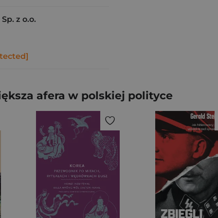
p. z o.o.
tected]
ększa afera w polskiej polityce