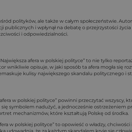
ród polityków, ale także w całym społeczeństwie. Autor 
ji publicznych i wpłynął na debatę o przejrzystości życi
zciwości i odpowiedzialności.
 Największa afera w polskiej polityce” to nie tylko report
r wnikliwie opisuje, w jaki sposób ta afera mogła się roz
a demaskuje kulisy największego skandalu politycznego i 
afera w polskiej polityce” powinni przeczytać wszyscy, kt
tali się symbolem nadużyć, a jednocześnie ostrzeżeniem 
portret mechanizmów, które kształtują Polskę od środka.
fera w polskiej polityce” to opowieść o władzy, chciwości
żka udowadnia, że za każdym skandalem kryje się człowiek 