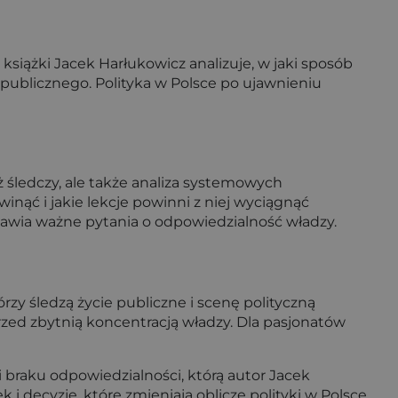
książki Jacek Harłukowicz analizuje, w jaki sposób
a publicznego. Polityka w Polsce po ujawnieniu
aż śledczy, ale także analiza systemowych
winąć i jakie lekcje powinni z niej wyciągnąć
stawia ważne pytania o odpowiedzialność władzy.
órzy śledzą życie publiczne i scenę polityczną
przed zbytnią koncentracją władzy. Dla pasjonatów
 i braku odpowiedzialności, którą autor Jacek
i decyzje, które zmieniają oblicze polityki w Polsce.