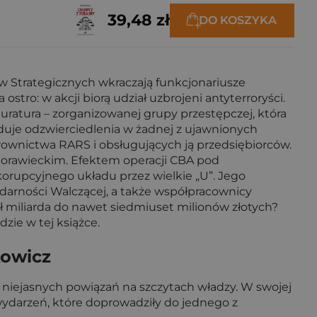
39,48 zł
DO KOSZYKA
 Strategicznych wkraczają funkcjonariusze
ro: w akcji biorą udział uzbrojeni antyterroryści.
okuratura – zorganizowanej grupy przestępczej, która
jduje odzwierciedlenia w żadnej z ujawnionych
rownictwa RARS i obsługujących ją przedsiębiorców.
 Morawieckim. Efektem operacji CBA pod
orupcyjnego układu przez wielkie „U”. Jego
lidarności Walczącej, a także współpracownicy
 pół miliarda do nawet siedmiuset milionów złotych?
zie w tej książce.
kowicz
i niejasnych powiązań na szczytach władzy. W swojej
y wydarzeń, które doprowadziły do jednego z