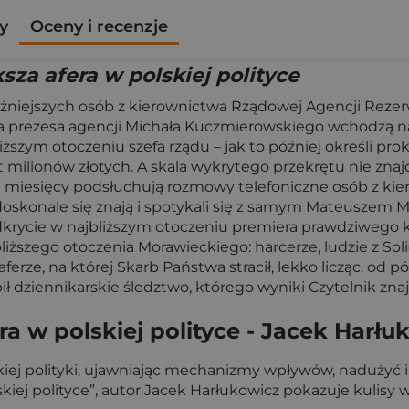
y
Oceny i recenzje
sza afera w polskiej polityce
niejszych osób z kierownictwa Rządowej Agencji Rezerw
prezesa agencji Michała Kuczmierowskiego wchodzą na ost
iższym otoczeniu szefa rządu – jak to później określi pr
t milionów złotych. A skala wykrytego przekrętu nie zna
e miesięcy podsłuchują rozmowy telefoniczne osób z kie
, doskonale się znają i spotykali się z samym Mateuszem
dkrycie w najbliższym otoczeniu premiera prawdziwego k
liższego otoczenia Morawieckiego: harcerze, ludzie z So
 aferze, na której Skarb Państwa stracił, lekko licząc, od
ił dziennikarskie śledztwo, którego wyniki Czytelnik znajd
ra w polskiej polityce - Jacek Harłu
skiej polityki, ujawniając mechanizmy wpływów, nadużyć 
olskiej polityce”, autor Jacek Harłukowicz pokazuje kulis