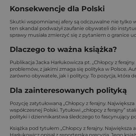
Konsekwencje dla Polski
Skutki wspomnianej afery są odczuwalne nie tylko wś
ten skandal podważył zaufanie obywateli do instytuc
sprawy musiała zmierzyć się z pytaniem o granice uc
Dlaczego to ważna książka?
Publikacja Jacka Harłukowicza pt. „Chłopcy z ferajny.
problemów, z jakimi zmaga się polityka w Polsce. Auto
zarówno obywatele, jak i politycy. To pozycja, któr
Dla zainteresowanych polityką
Pozycję zatytułowaną „Chłopcy z ferajny. Największa 
współczesnej Polski. Tytułowi „chłopcy z ferajny” s
polityki i dziennikarstwa śledczego to fascynujący 
Książka pod tytułem „Chłopcy z ferajny. Największa a
Harłukowicz opisał z reporterską precyzją. Jego ksią