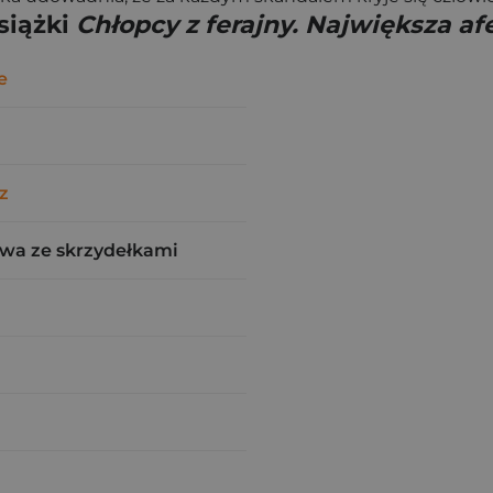
siążki
Chłopcy z ferajny. Największa afe
e
z
wa ze skrzydełkami