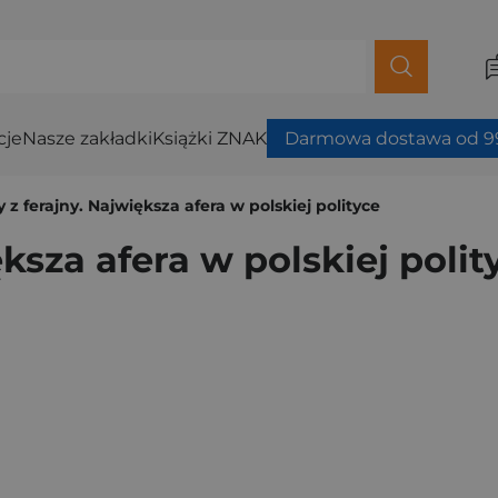
cje
Nasze zakładki
Książki ZNAK
Darmowa dostawa od 99
 z ferajny. Największa afera w polskiej polityce
ksza afera w polskiej polit