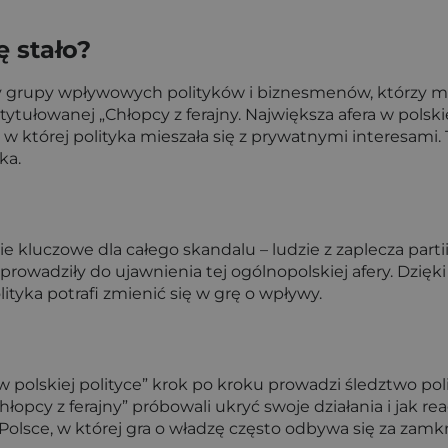
ę stało?
czy grupy wpływowych polityków i biznesmenów, którzy m
tytułowanej „Chłopcy z ferajny. Największa afera w polski
w której polityka mieszała się z prywatnymi interesami. T
ka.
e kluczowe dla całego skandalu – ludzie z zaplecza parti
oprowadziły do ujawnienia tej ogólnopolskiej afery. Dzię
tyka potrafi zmienić się w grę o wpływy.
a w polskiej polityce” krok po kroku prowadzi śledztwo pol
łopcy z ferajny” próbowali ukryć swoje działania i jak r
Polsce, w której gra o władzę często odbywa się za zamk