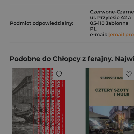
Czerwone-Czarne S
ul. Przylesie 42 a
Podmiot odpowiedzialny:
05-110 Jabłonna
PL
e-mail:
[email pro
Podobne do Chłopcy z ferajny. Najwi