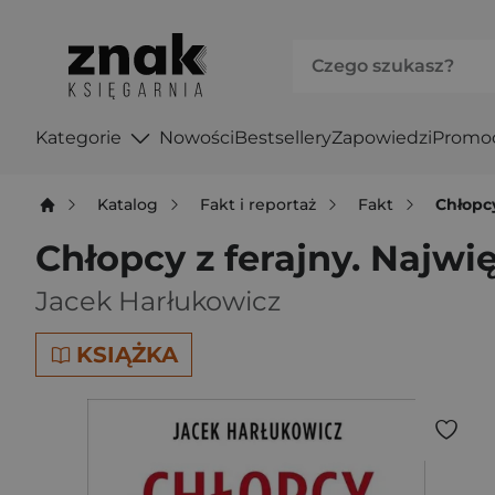
Kategorie
Nowości
Bestsellery
Zapowiedzi
Promo
Katalog
Fakt i reportaż
Fakt
Chłopcy
Chłopcy z ferajny. Najwię
Jacek Harłukowicz
KSIĄŻKA