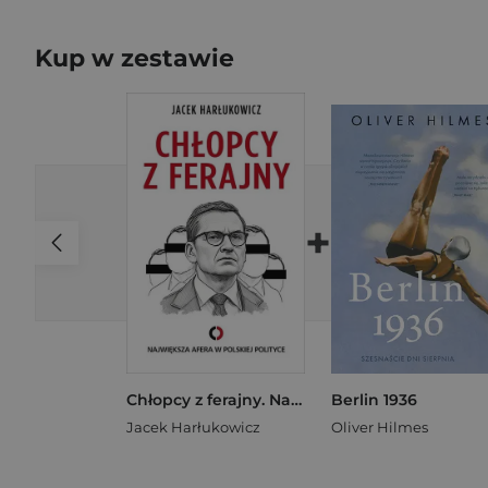
Kup w zestawie
+
Chłopcy z ferajny. Największa afera w polskiej polityce
Berlin 1936
Jacek Harłukowicz
Oliver Hilmes