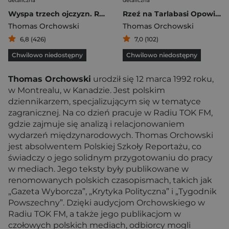
detaliczna
detaliczna
Wyspa trzech ojczyzn. Reportaż z podzielonego Cypru
Rzeź na Tarlabasi Opowieść o nowej Turcji
Thomas Orchowski
Thomas Orchowski
6,8 (426)
7,0 (102)
Chwilowo niedostępny
Chwilowo niedostępny
Thomas Orchowski
urodził się 12 marca 1992 roku,
w Montrealu, w Kanadzie. Jest polskim
dziennikarzem, specjalizującym się w tematyce
zagranicznej. Na co dzień pracuje w Radiu TOK FM,
gdzie zajmuje się analizą i relacjonowaniem
wydarzeń międzynarodowych. Thomas Orchowski
jest absolwentem Polskiej Szkoły Reportażu, co
świadczy o jego solidnym przygotowaniu do pracy
w mediach. Jego teksty były publikowane w
renomowanych polskich czasopismach, takich jak
„Gazeta Wyborcza”, „Krytyka Polityczna” i „Tygodnik
Powszechny”. Dzięki audycjom Orchowskiego w
Radiu TOK FM, a także jego publikacjom w
czołowych polskich mediach, odbiorcy mogli