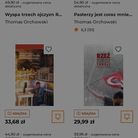
49,90 zł
54,90 zł
- sugerowana cena
- sugerowana cena
detaliczna
detaliczna
Wyspa trzech ojczyzn Reportaż z podzielonego Cypru
Pasterzy jest coraz mniej Reportaż z Krety
Thomas Orchowski
Thomas Orchowski
6,3 (151)
KSIĄŻKA
KSIĄŻKA
33,68 zł
29,99 zł
44,90 zł
39,99 zł
- sugerowana cena
- sugerowana cena