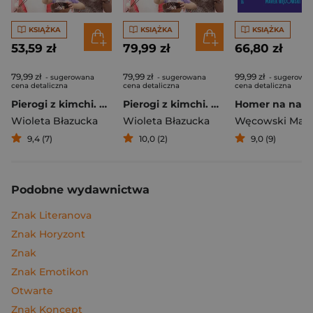
KSIĄŻKA
KSIĄŻKA
KSIĄŻKA
53,59 zł
79,99 zł
66,80 zł
79,99 zł
79,99 zł
99,99 zł
- sugerowana
- sugerowana
- sugerowa
cena detaliczna
cena detaliczna
cena detaliczna
Pierogi z kimchi. Moje ulubione azjatyckie przepisy
Pierogi z kimchi. Moje ulubione azjatyckie przepisy - książka z autografem
Wioleta Błazucka
Wioleta Błazucka
Węcowski Mar
9,4 (7)
10,0 (2)
9,0 (9)
Podobne wydawnictwa
Znak Literanova
Znak Horyzont
Znak
Znak Emotikon
Otwarte
Znak Koncept