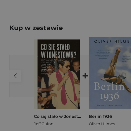
Kup w zestawie
+
Co się stało w Jonestown? Sekta Jima Jonesa i największe zbiorowe samobójstwo
Berlin 1936
Jeff Guinn
Oliver Hilmes