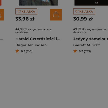
KSIĄŻKA
KSIĄŻKA
33,96 zł
30,99 zł
44,90 zł
49,99 zł
- sugerowana cena
- sugerowana cen
detaliczna
detaliczna
Kurs na ulicę Szczęśliwą
Harald Czterdzieści lat na Spitsbergenie
Birger Amundsen
Garrett M. Graff
6,9 (310)
8,3 (735)