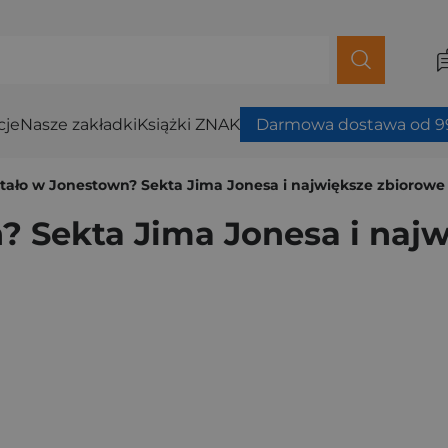
cje
Nasze zakładki
Książki ZNAK
Darmowa dostawa od 99
 stało w Jonestown? Sekta Jima Jonesa i największe zbiorow
n? Sekta Jima Jonesa i naj