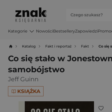
Kategorie
Nowości
Bestsellery
Zapowiedzi
Promo
Katalog
Fakt i reportaż
Fakt
Co się
Co się stało w Jonestow
samobójstwo
Jeff Guinn
KSIĄŻKA