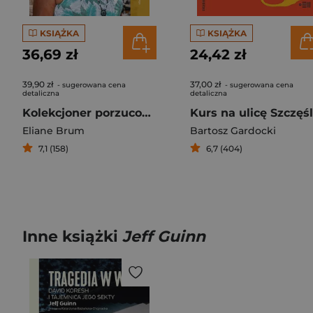
KSIĄŻKA
KSIĄŻKA
36,69 zł
24,42 zł
39,90 zł
37,00 zł
- sugerowana cena
- sugerowana cena
detaliczna
detaliczna
Kolekcjoner porzuconych dusz Reportaże z Brazylii
Eliane Brum
Bartosz Gardocki
7,1 (158)
6,7 (404)
Inne książki
Jeff Guinn