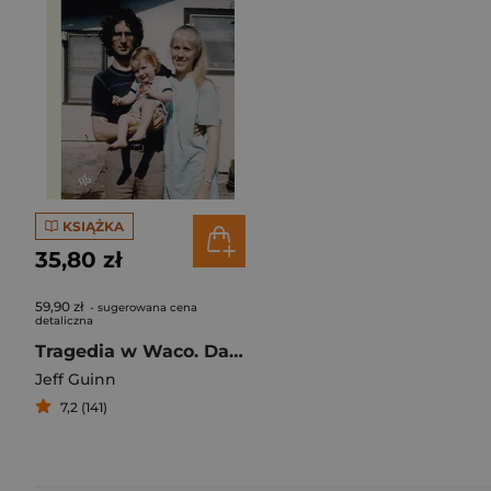
KSIĄŻKA
35,80 zł
59,90 zł
- sugerowana cena
detaliczna
Tragedia w Waco. David Koresh i tajemnica jego sekty
Jeff Guinn
7,2 (141)