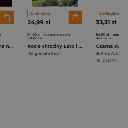
KSIĄŻKA
KSIĄŻKA
24,99 zł
33,31 zł
34,90 zł
54,90 zł
a
- sugerowana cena
- sugerowa
detaliczna
detaliczna
Jedyny samolot na niebie. Historia mówiona zamachów z 11 września
Kocie chrzciny Lato i zima w Finlandii
Małgorzata Sidz
Jeffrey A. Lieb
7,3 (3710)