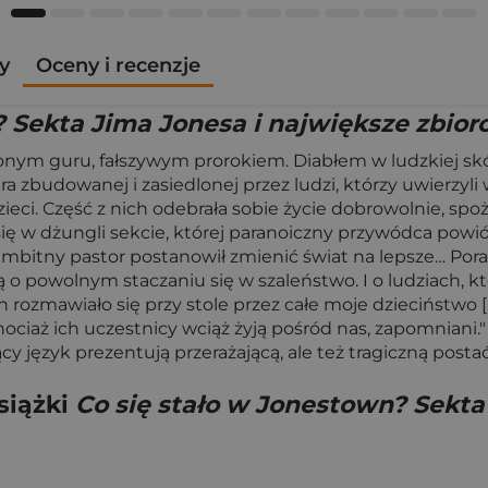
y
Oceny i recenzje
? Sekta Jima Jonesa i największe zbi
ym guru, fałszywym prorokiem. Diabłem w ludzkiej skórz
 zbudowanej i zasiedlonej przez ludzi, którzy uwierzyli 
eci. Część z nich odebrała sobie życie dobrowolnie, spoż
 się w dżungli sekcie, której paranoiczny przywódca pow
edy ambitny pastor postanowił zmienić świat na lepsze… 
ą o powolnym staczaniu się w szaleństwo. I o ludziach, kt
h rozmawiało się przy stole przez całe moje dzieciństwo [
 chociaż ich uczestnicy wciąż żyją pośród nas, zapomnian
cy język prezentują przerażającą, ale też tragiczną posta
siążki
Co się stało w Jonestown? Sekta