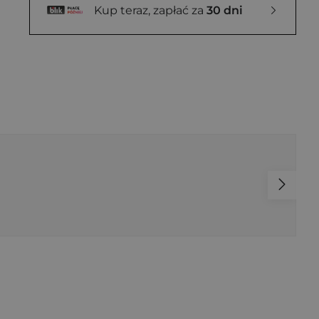
Kup teraz, zapłać za
30 dni