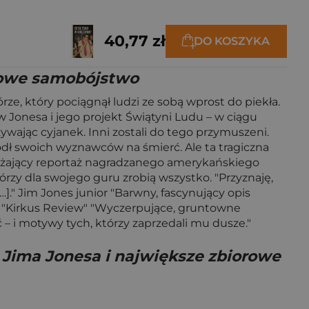
40,77 zł
DO KOSZYKA
orowe samobójstwo
e, który pociągnął ludzi ze sobą wprost do piekła.
w Jonesa i jego projekt Świątyni Ludu – w ciągu
ywając cyjanek. Inni zostali do tego przymuszeni.
iódł swoich wyznawców na śmierć. Ale ta tragiczna
Porażający reportaż nagradzanego amerykańskiego
órzy dla swojego guru zrobią wszystko. "Przyznaję,
…]." Jim Jones junior "Barwny, fascynujący opis
i." "Kirkus Review" "Wyczerpujące, gruntowne
ć – i motywy tych, którzy zaprzedali mu dusze."
 Jima Jonesa i największe zbiorowe