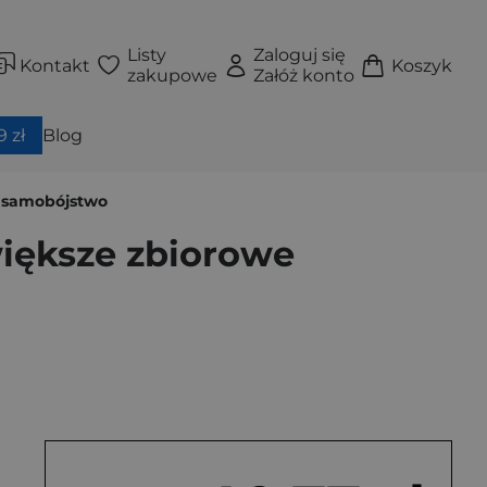
Listy
Zaloguj się
Kontakt
Koszyk
zakupowe
Załóż konto
 zł
Blog
e samobójstwo
większe zbiorowe