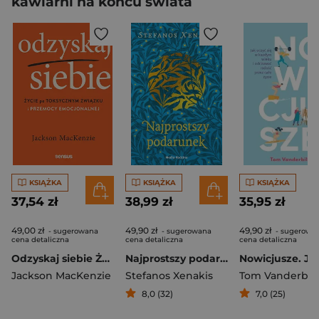
kawiarni na końcu świata
KSIĄŻKA
KSIĄŻKA
KSIĄŻKA
37,54 zł
38,99 zł
35,95 zł
49,00 zł
49,90 zł
49,90 zł
- sugerowana
- sugerowana
- sugerowa
cena detaliczna
cena detaliczna
cena detaliczna
Odzyskaj siebie Życie po toksycznym związku i przemocy emocjonalnej
Najprostszy podarunek
Jackson MacKenzie
Stefanos Xenakis
Tom Vanderbilt
8,0 (32)
7,0 (25)