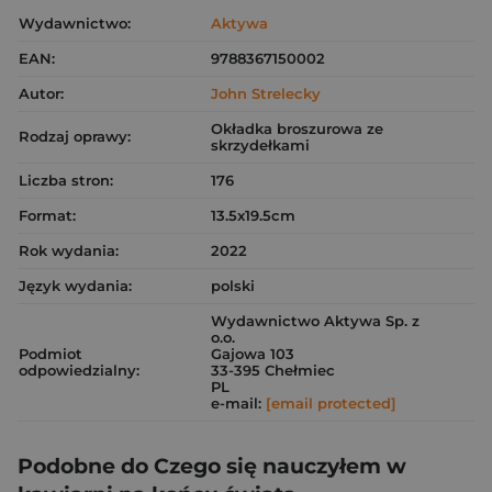
Wydawnictwo:
Aktywa
EAN:
9788367150002
Autor:
John Strelecky
Okładka broszurowa ze
Rodzaj oprawy:
skrzydełkami
Liczba stron:
176
Format:
13.5x19.5cm
Rok wydania:
2022
Język wydania:
polski
Wydawnictwo Aktywa Sp. z
o.o.
Podmiot
Gajowa 103
odpowiedzialny:
33-395 Chełmiec
PL
e-mail:
[email protected]
Podobne do Czego się nauczyłem w