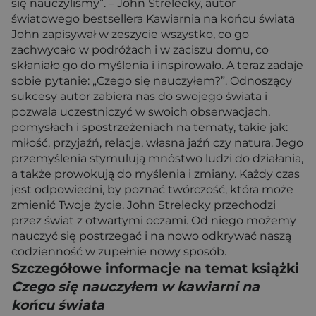
się nauczyliśmy”. – John Strelecky, autor
światowego bestsellera Kawiarnia na końcu świata
John zapisywał w zeszycie wszystko, co go
zachwycało w podróżach i w zaciszu domu, co
skłaniało go do myślenia i inspirowało. A teraz zadaje
sobie pytanie: „Czego się nauczyłem?”. Odnoszący
sukcesy autor zabiera nas do swojego świata i
pozwala uczestniczyć w swoich obserwacjach,
pomysłach i spostrzeżeniach na tematy, takie jak:
miłość, przyjaźń, relacje, własna jaźń czy natura. Jego
przemyślenia stymulują mnóstwo ludzi do działania,
a także prowokują do myślenia i zmiany. Każdy czas
jest odpowiedni, by poznać twórczość, która może
zmienić Twoje życie. John Strelecky przechodzi
przez świat z otwartymi oczami. Od niego możemy
nauczyć się postrzegać i na nowo odkrywać naszą
codzienność w zupełnie nowy sposób.
Szczegółowe informacje na temat książki
Czego się nauczyłem w kawiarni na
końcu świata