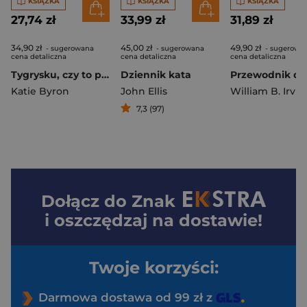
KSIĄŻKA
KSIĄŻKA
KSIĄŻKA
27,74 zł
33,99 zł
31,89 zł
34,90 zł
45,00 zł
49,90 zł
- sugerowana
- sugerowana
- sugerowa
cena detaliczna
cena detaliczna
cena detaliczna
Tygrysku, czy to prawda Cztery pytania, dzięki którym znów sie uśmiechasz
Dziennik kata
Katie Byron
John Ellis
William B. Irvin
7,3 (97)
Dołącz do
Znak
i oszczędzaj na dostawie!
Twoje korzyści:
Darmowa dostawa od 99 zł z