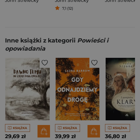
John Strelecky
John Strelecky
John Strelecky
7,1 (12)
Inne książki z kategorii
Powieści i
opowiadania
KSIĄŻKA
KSIĄŻKA
KSIĄŻKA
29,69 zł
39,99 zł
36,80 zł