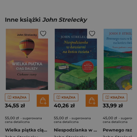
Inne książki
John Strelecky
KSIĄŻKA
KSIĄŻKA
KSIĄŻKA
34,55 zł
40,26 zł
33,99 zł
55,00 zł
55,00 zł
45,00 zł
- sugerowana
- sugerowana
- sugerowa
cena detaliczna
cena detaliczna
cena detaliczna
Wielka piątka ciąg dalszy Ciekawe czasy
Niespodzianka w kawiarni na końcu świata