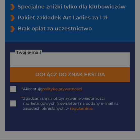
Specjalne zniżki tylko dla klubowiczów
Pakiet zakładek Art Ladies za 1 zł
Brak opłat za uczestnictwo
Twój e-mail
DOŁĄCZ DO ZNAK EKSTRA
*
Akceptuję
politykę prywatności
*
Zgadzam się na otrzymywanie wiadomości
marketingowych (newsletter) na podany
e-mail
na
zasadach określonych w
regulaminie
.