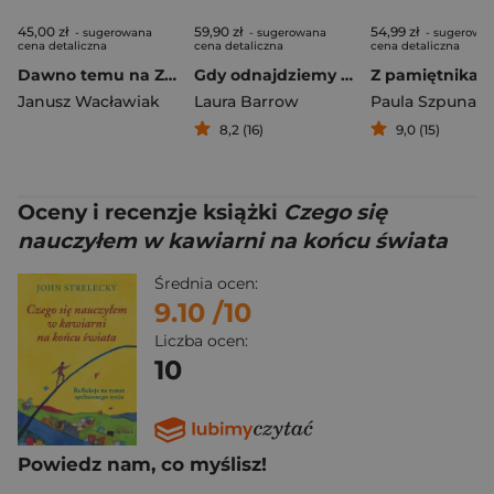
45,00 zł
59,90 zł
54,99 zł
- sugerowana
- sugerowana
- sugerowa
cena detaliczna
cena detaliczna
cena detaliczna
Dawno temu na Ziemi Dobrzyńskiej
Gdy odnajdziemy drogę
Z pamiętnika K
Janusz Wacławiak
Laura Barrow
Paula Szpunar
8,2 (16)
9,0 (15)
Oceny i recenzje książki
Czego się
nauczyłem w kawiarni na końcu świata
Średnia ocen:
9.10
/10
Liczba ocen:
10
Powiedz nam, co myślisz!