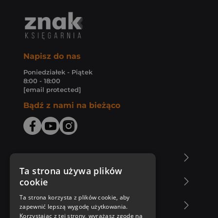
Napisz do nas
Poniedziałek - Piątek
8:00 - 18:00
[email protected]
Bądź z nami na bieżąco
O Księgarni Znak
Ta strona używa plików
cookie
Zakupy u nas
Ta strona korzysta z plików cookie, aby
Nasza oferta
zapewnić lepszą wygodę użytkowania.
Korzystając z tej strony, wyrażasz zgodę na