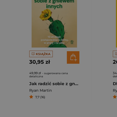
KSIĄŻKA
30,95 zł
2
49,99 zł
34
- sugerowana cena
detaliczna
det
Jak radzić sobie z gniewem innych
Ryan Martin
Ry
7,7 (16)