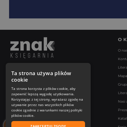
O K
O na
Kont
Liter
Napisz do nas
Ta strona używa plików
Mapa
Poniedziałek - Piątek
cookie
8:00 - 18:00
Grup
[email protected]
Ta strona korzysta z plików cookie, aby
Liter
zapewnić lepszą wygodę użytkowania.
Bądź z nami na bieżąco
Korzystając z tej strony, wyrażasz zgodę na
Nasi 
używanie przez nas wszystkich plików
cookie zgodnie z warunkami naszej polityki
Prez
plików cookie.
Kata
ZAAKCEPTUJ ZGODY
Serie