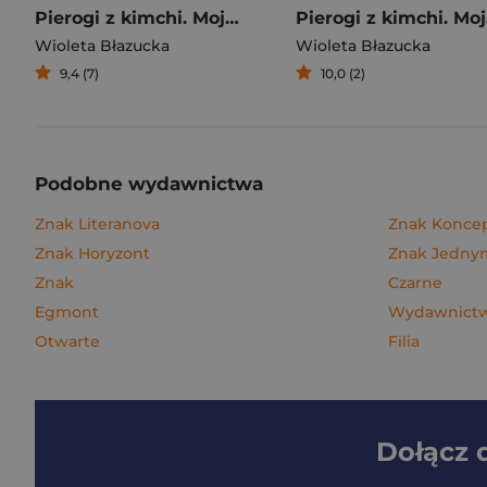
Pierogi z kimchi. Moje ulubione azjatyckie przepisy
Piero
Wioleta Błazucka
Wioleta Błazucka
9,4 (7)
10,0 (2)
Podobne wydawnictwa
Znak Literanova
Znak Konce
Znak Horyzont
Znak Jedn
Znak
Czarne
Egmont
Wydawnictwo
Otwarte
Filia
Dołącz