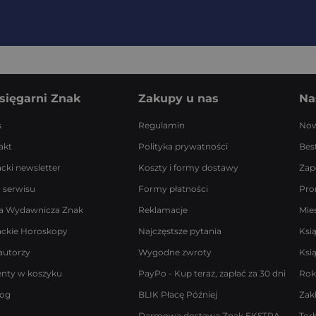
sięgarni Znak
Zakupy u nas
Na
s
Regulamin
Now
akt
Polityka prywatności
Best
acki newsletter
Koszty i formy dostawy
Zap
 serwisu
Formy płatności
Pro
a Wydawnicza Znak
Reklamacje
Mie
ackie Horoskopy
Najczęstsze pytania
Ksi
autorzy
Wygodne zwroty
Ksi
enty w koszyku
PayPo - Kup teraz, zapłać za 30 dni
Rok
log
BLIK Płacę Później
Zak
Darmowa dostawa Znak EKSTRA
Tor