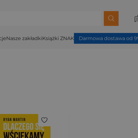
cje
Nasze zakładki
Książki ZNAK
Darmowa dostawa od 99