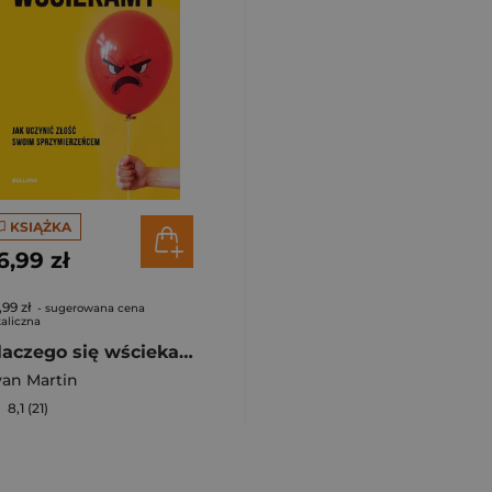
KSIĄŻKA
6,99 zł
,99 zł
- sugerowana cena
aliczna
Dlaczego się wściekamy. Jak uczynić złość swoim sprzymierzeńcem
an Martin
8,1 (21)