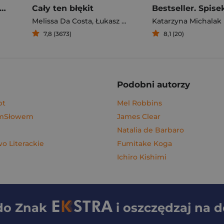
gi z kimchi. Moje ulubione azjatyckie przepisy - książka z autografem
Cały ten błękit
Bestseller. Spise
Melissa Da Costa
,
Łukasz Müller
Katarzyna Michalak
7,8 (3673)
8,1 (20)
Podobni autorzy
pt
Mel Robbins
ymSłowem
James Clear
Natalia de Barbaro
 Literackie
Fumitake Koga
Ichiro Kishimi
 do
Znak
i oszczędzaj na 