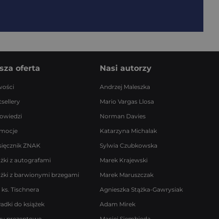
sza oferta
Nasi autorzy
ości
Andrzej Maleszka
sellery
Mario Vargas Llosa
owiedzi
Norman Davies
mocje
Katarzyna Michalak
sięcznik ZNAK
Sylwia Czubkowska
ążki z autografami
Marek Krajewski
ążki z barwionymi brzegami
Marek Maruszczak
 ks. Tischnera
Agnieszka Stążka-Gawrysiak
ładki do książek
Adam Mirek
by prezentowe
Maciej Siembieda