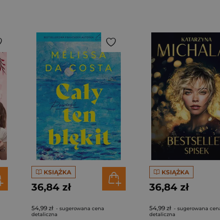
KSIĄŻKA
KSIĄŻKA
36,84 zł
36,84 zł
54,99 zł
54,99 zł
- sugerowana cena
- sugerowana cen
detaliczna
detaliczna