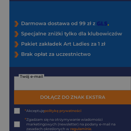
Darmowa dostawa od 99 zł z
Specjalne zniżki tylko dla klubowiczów
Pakiet zakładek Art Ladies za 1 zł
Brak opłat za uczestnictwo
Twój e-mail
DOŁĄCZ DO ZNAK EKSTRA
*
Akceptuję
politykę prywatności
*
Zgadzam się na otrzymywanie wiadomości
marketingowych (newsletter) na podany
e-mail
na
zasadach określonych w
regulaminie
.