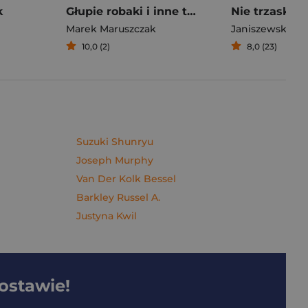
k
Głupie robaki i inne takie Polski
Marek Maruszczak
Janiszewska M
10,0 (2)
8,0 (23)
Suzuki Shunryu
Joseph Murphy
Van Der Kolk Bessel
Barkley Russel A.
Justyna Kwil
dostawie!