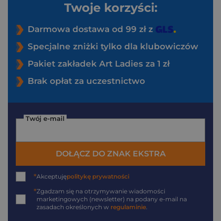
Twoje korzyści:
Darmowa dostawa od 99 zł z
Specjalne zniżki tylko dla klubowiczów
Pakiet zakładek Art Ladies za 1 zł
Brak opłat za uczestnictwo
Twój e-mail
DOŁĄCZ DO ZNAK EKSTRA
*
Akceptuję
politykę prywatności
*
Zgadzam się na otrzymywanie wiadomości
marketingowych (newsletter) na podany
e-mail
na
zasadach określonych w
regulaminie
.