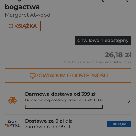
bogactwa
Margaret Atwood
KSIĄŻKA
Chwilowo niedostępny
26,18 zł
34,90 zł
- sugerowana cena detaliczna
POWIADOM O DOSTĘPNOŚCI
Darmowa dostawa od 399 zł
Do darmowej dostawy brakuje Ci 399,00 zł
Dostawa za 0 zł
dla
DOŁĄCZ
zamówień od 99 zł