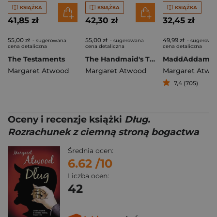
KSIĄŻKA
KSIĄŻKA
KSIĄŻKA
41,85 zł
42,30 zł
32,45 zł
55,00 zł
55,00 zł
49,99 zł
- sugerowana
- sugerowana
- sugerowa
cena detaliczna
cena detaliczna
cena detaliczna
The Testaments
The Handmaid's Tale wer. angielska
MaddAddam
Margaret Atwood
Margaret Atwood
Margaret Atwo
7,4 (705)
Oceny i recenzje książki
Dług.
Rozrachunek z ciemną stroną bogactwa
Średnia ocen:
6.62
/10
Liczba ocen:
42