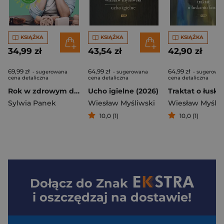
KSIĄŻKA
KSIĄŻKA
KSIĄŻKA
34,99 zł
43,54 zł
42,90 zł
69,99 zł
64,99 zł
64,99 zł
- sugerowana
- sugerowana
- sugerowa
cena detaliczna
cena detaliczna
cena detaliczna
Rok w zdrowym domu - książka z autografem
Ucho igielne (2026)
Sylwia Panek
Wiesław Myśliwski
Wiesław Myśliw
10,0 (1)
10,0 (1)
Dołącz do
Znak
i oszczędzaj na dostawie!