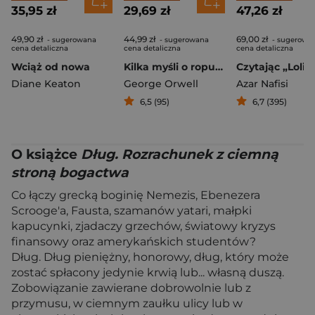
35,95 zł
29,69 zł
47,26 zł
49,90 zł
44,99 zł
69,00 zł
- sugerowana
- sugerowana
- sugerowa
cena detaliczna
cena detaliczna
cena detaliczna
Wciąż od nowa
Kilka myśli o ropusze zwyczajnej oraz inne nieznane szkice, opowiadania i eseje
Diane Keaton
George Orwell
Azar Nafisi
6,5 (95)
6,7 (395)
O książce
Dług. Rozrachunek z ciemną
stroną bogactwa
Co łączy grecką boginię Nemezis, Ebenezera
Scrooge'a, Fausta, szamanów yatari, małpki
kapucynki, zjadaczy grzechów, światowy kryzys
finansowy oraz amerykańskich studentów?
Dług. Dług pieniężny, honorowy, dług, który może
zostać spłacony jedynie krwią lub... własną duszą.
Zobowiązanie zawierane dobrowolnie lub z
przymusu, w ciemnym zaułku ulicy lub w