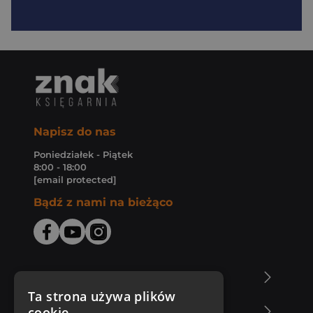
Napisz do nas
Poniedziałek - Piątek
8:00 - 18:00
[email protected]
Bądź z nami na bieżąco
O Księgarni Znak
Ta strona używa plików
cookie
Zakupy u nas