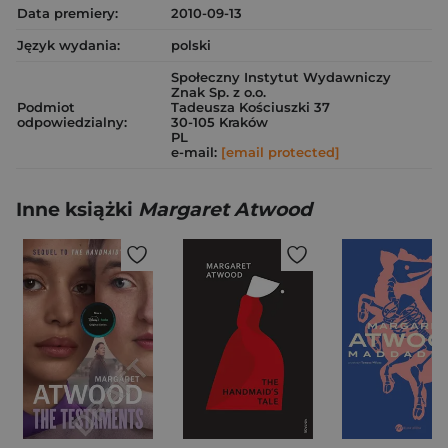
Data premiery:
2010-09-13
Język wydania:
polski
Społeczny Instytut Wydawniczy
Znak Sp. z o.o.
Podmiot
Tadeusza Kościuszki 37
odpowiedzialny:
30-105 Kraków
PL
e-mail:
[email protected]
Inne książki
Margaret Atwood