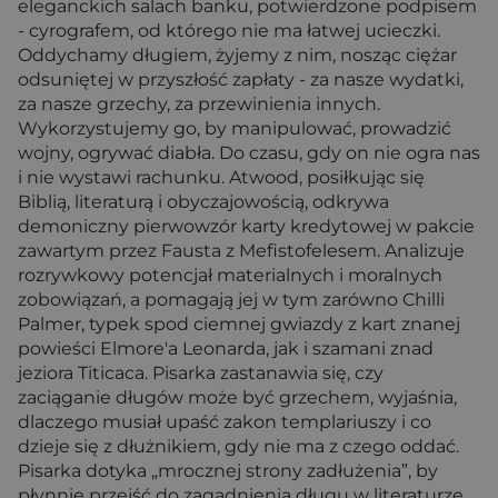
eleganckich salach banku, potwierdzone podpisem
- cyrografem, od którego nie ma łatwej ucieczki.
Oddychamy długiem, żyjemy z nim, nosząc ciężar
odsuniętej w przyszłość zapłaty - za nasze wydatki,
za nasze grzechy, za przewinienia innych.
Wykorzystujemy go, by manipulować, prowadzić
wojny, ogrywać diabła. Do czasu, gdy on nie ogra nas
i nie wystawi rachunku. Atwood, posiłkując się
Biblią, literaturą i obyczajowością, odkrywa
demoniczny pierwowzór karty kredytowej w pakcie
zawartym przez Fausta z Mefistofelesem. Analizuje
rozrywkowy potencjał materialnych i moralnych
zobowiązań, a pomagają jej w tym zarówno Chilli
Palmer, typek spod ciemnej gwiazdy z kart znanej
powieści Elmore'a Leonarda, jak i szamani znad
jeziora Titicaca. Pisarka zastanawia się, czy
zaciąganie długów może być grzechem, wyjaśnia,
dlaczego musiał upaść zakon templariuszy i co
dzieje się z dłużnikiem, gdy nie ma z czego oddać.
Pisarka dotyka „mrocznej strony zadłużenia”, by
płynnie przejść do zagadnienia długu w literaturze,