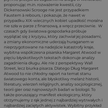
proponując m.in. rozważenie kwestii, czy
Dickensowski Scrooge nie jest przypadkiem
Faustem à rebours, i pokazuje, że nawet w
przypadku XIX-wiecznych kobiet upadłość moralna
nie szła w parze z finansową, a wręcz przeciwnie. W
czasach gdy światowa gospodarka próbuje
wyplątać się z kryzysu, który zachwiał jej posadami,
a zmiany ekonomiczne uderzają huraganem w
nieprzygotowane na nadejście katastrofy kraje,
wybitna współczesna pisarska Margaret Atwood w
pięciu błyskotliwych tekstach dokonuje analizy
zagadnienia długu. Ale nie z perspektywy Wall
Street, lecz biurka pisarza. Dlatego Dług Margaret
Atwood to nie chłodny raport na temat stanu
światowego konta, ale błyskotliwy melanż historii,
literatury, wierzeń religijnych, analizy socjologicznej,
teorii gier oraz najnowszych badań w biologii. To
także poruszający manifest ekologiczny, który
otrzymujemy z rąk jednej z najbardziej wytrwałych i
najbardziej zaciętych aktywistek. Wybitny przykład