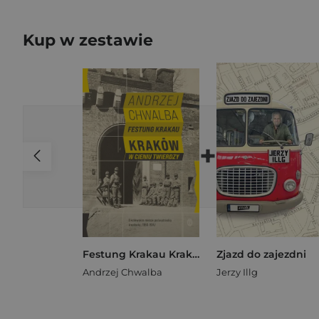
Kup w zestawie
+
Festung Krakau Kraków w cieniu twierdzy (1850-1919)
Zjazd do zajezdni
Andrzej Chwalba
Jerzy Illg