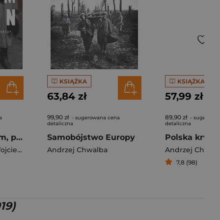
KSIĄŻKA
KSIĄŻKA
63,84 zł
57,99 zł
99,90 zł
89,90 zł
a
- sugerowana cena
- sugerowa
detaliczna
detaliczna
Cham i pan A nam, prostym, zewsząd nędza?
Samobójstwo Europy
iech Harpula
Andrzej Chwalba
Andrzej Chwal
7,8 (98)
19)