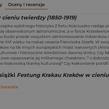
y
Oceny i recenzje
cieniu twierdzy (1850-1919)
iążka wybitnego historyka Z fortu Kościuszko nadaje pop
się obserwatorium astronomiczne, a w forcie Krzesławice
 budzi przede wszystkim zainteresowanie miłośników hi
ie XIX wieku na rozkaz cesarza Franciszka Józefa. W sw
w na tle innych europejskich miast warownych (Antwerp
turowe i historyczne dziedzictwo dawnej stolicy. Czy fa
owe wpasowanie jej militarnego charakteru ? z dobrodzie
w krakowską tkankę kulturową? Czy krakowianie potrafili 
siążki
Festung Krakau Kraków w cieniu 
iterackie