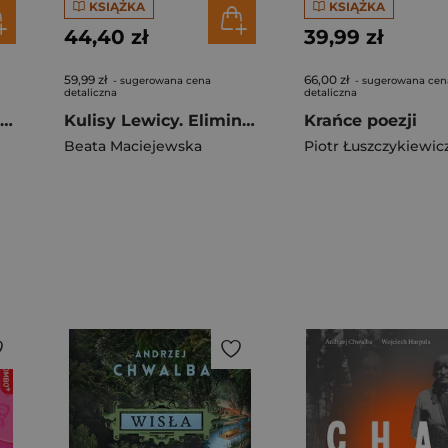
KSIĄŻKA
KSIĄŻKA
44,40 zł
39,99 zł
59,99 zł
66,00 zł
- sugerowana cena
- sugerowana cen
detaliczna
detaliczna
Gdzie słońce spędza zimę. Historie z Andaluzji
Kulisy Lewicy. Eliminacja. Chciwość. Strach.
Krańce poezji
Beata Maciejewska
Piotr Łuszczykiewic