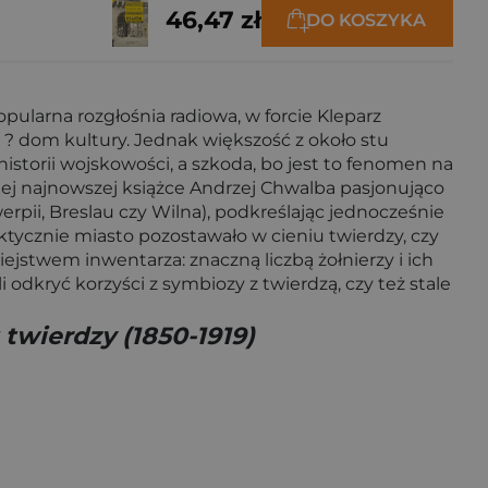
46,47 zł
DO KOSZYKA
ularna rozgłośnia radiowa, w forcie Kleparz
 ? dom kultury. Jednak większość z około stu
storii wojskowości, a szkoda, bo jest to fenomen na
ojej najnowszej książce Andrzej Chwalba pasjonująco
ii, Breslau czy Wilna), podkreślając jednocześnie
ktycznie miasto pozostawało w cieniu twierdzy, czy
jstwem inwentarza: znaczną liczbą żołnierzy i ich
odkryć korzyści z symbiozy z twierdzą, czy też stale
twierdzy (1850-1919)