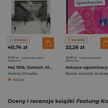
KSIĄŻKA
KSIĄŻKA
40,74 zł
22,26 zł
67,90 zł
29,90 zł
- sugerowana cena
- sugerowana cena
detaliczna
detaliczna
Maj 1926. Zamach, którego miało nie być
Arkus
Andrzej Chwalba
Roman Kuliniak
,
Andrzej Chwal
8,0 (24)
Oceny i recenzje książki
Festung Kra