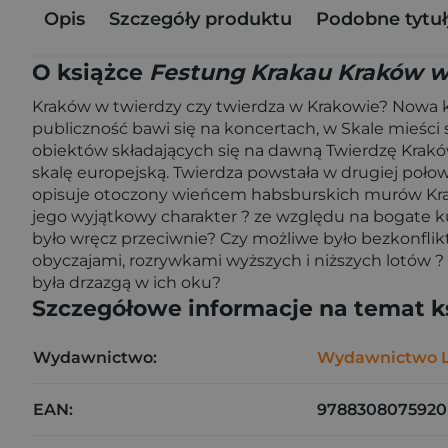
Opis
Szczegóły produktu
Podobne tytuł
O książce
Festung Krakau Kraków w 
Kraków w twierdzy czy twierdza w Krakowie? Nowa ks
publiczność bawi się na koncertach, w Skale mieści 
obiektów składających się na dawną Twierdzę Kraków
skalę europejską. Twierdza powstała w drugiej połow
opisuje otoczony wieńcem habsburskich murów Krakó
jego wyjątkowy charakter ? ze względu na bogate kul
było wręcz przeciwnie? Czy możliwe było bezkonflikt
obyczajami, rozrywkami wyższych i niższych lotów ? 
była drzazgą w ich oku?
Szczegółowe informacje na temat k
Wydawnictwo:
Wydawnictwo L
EAN:
9788308075920