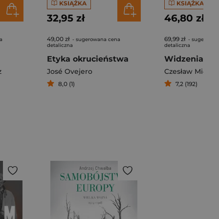
KSIĄŻKA
KSIĄŻKA
32,95 zł
46,80 zł
49,00 zł
69,99 zł
a
- sugerowana cena
- sugerowan
detaliczna
detaliczna
Etyka okrucieństwa
z
José Ovejero
Czesław Miłosz
8,0 (1)
7,2 (192)