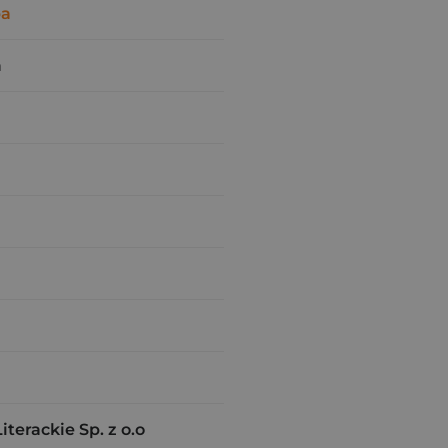
ba
a
erackie Sp. z o.o