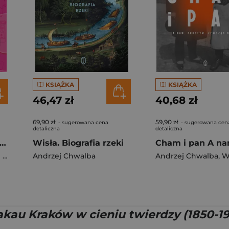
KSIĄŻKA
KSIĄŻKA
46,47 zł
40,68 zł
69,90 zł
59,90 zł
- sugerowana cena
- sugerowana cen
detaliczna
detaliczna
ze egzaminacyjne. Język angielski. Egzamin ósmoklasisty. COMBO
Wisła. Biografia rzeki
ba
Andrzej Chwalba
Andrzej Chwalba
,
Wojc
kau Kraków w cieniu twierdzy (1850-19