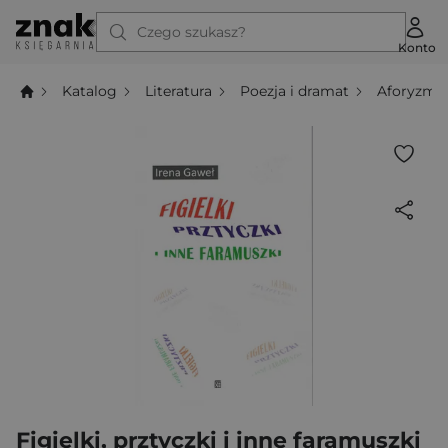
Czego szukasz?
Konto
Katalog
Literatura
Poezja i dramat
Aforyzmy
Figielki, prztyczki i inne faramuszki