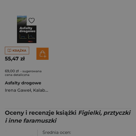
KSIĄŻKA
55,47 zł
69,00 zł
- sugerowana
cena detaliczna
Asfalty drogowe
Irena Gaweł
,
Kalabińska Maria
,
Jerzy Piłat
Oceny i recenzje książki
Figielki, prztyczki
i inne faramuszki
Średnia ocen: