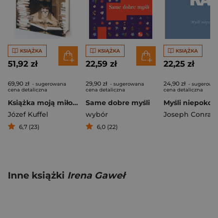
KSIĄŻKA
KSIĄŻKA
KSIĄŻKA
51,92 zł
22,59 zł
22,25 zł
69,90 zł
29,90 zł
24,90 zł
- sugerowana
- sugerowana
- sugerowa
cena detaliczna
cena detaliczna
cena detaliczna
Książka moją miłością
Same dobre myśli
Myśli niepokoj
Józef Kuffel
wybór
Joseph Conrad
6,7 (23)
6,0 (22)
Inne książki
Irena Gaweł