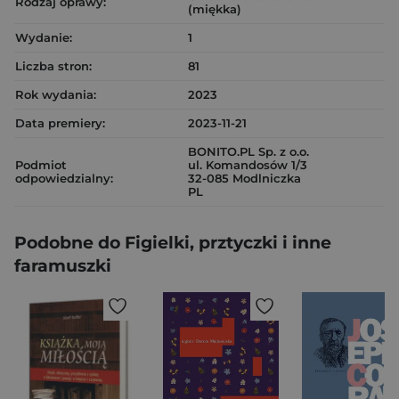
Rodzaj oprawy:
(miękka)
Wydanie:
1
Liczba stron:
81
Rok wydania:
2023
Data premiery:
2023-11-21
BONITO.PL Sp. z o.o.
Podmiot
ul. Komandosów 1/3
odpowiedzialny:
32-085 Modlniczka
PL
Podobne do Figielki, prztyczki i inne
faramuszki