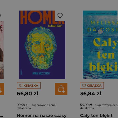
KSIĄŻKA
KSIĄŻKA
66,80 zł
36,84 zł
99,99 zł
54,99 zł
- sugerowana cena
- sugerowana cen
detaliczna
detaliczna
gi z kimchi. Moje ulubione azjatyckie przepisy - książka z autografem
Homer na nasze czasy
Cały ten błękit