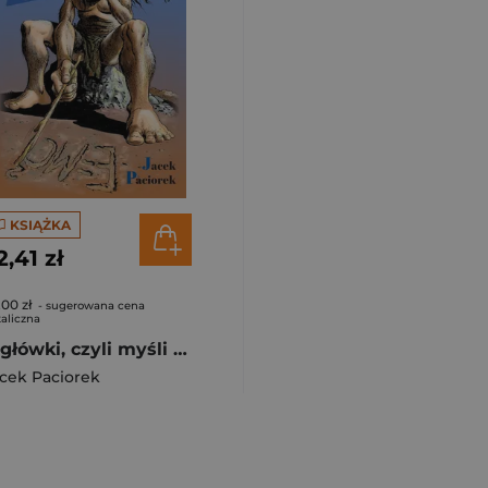
KSIĄŻKA
2,41 zł
,00 zł
- sugerowana cena
aliczna
Z główki, czyli myśli niepoważne Z główki, czyli myśli niepoważne
cek Paciorek