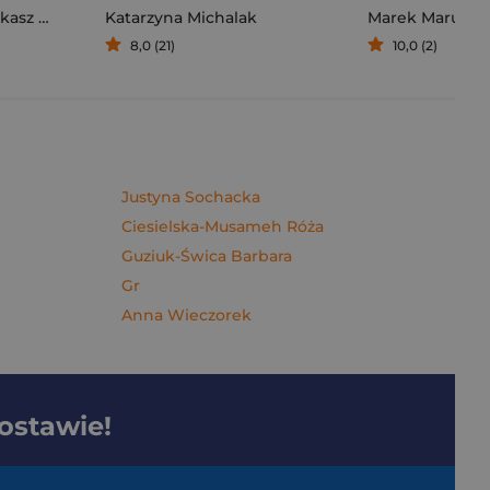
sz Müller
Katarzyna Michalak
Marek Maruszc
8,0 (21)
10,0 (2)
Justyna Sochacka
Ciesielska-Musameh Róża
Guziuk-Świca Barbara
Gr
Anna Wieczorek
dostawie!