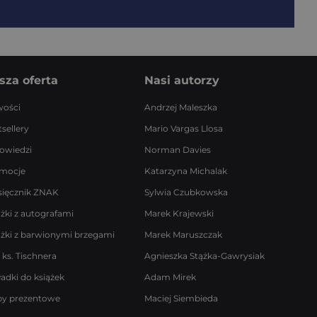
sza oferta
Nasi autorzy
ości
Andrzej Maleszka
sellery
Mario Vargas Llosa
owiedzi
Norman Davies
mocje
Katarzyna Michalak
sięcznik ZNAK
Sylwia Czubkowska
ążki z autografami
Marek Krajewski
ążki z barwionymi brzegami
Marek Maruszczak
 ks. Tischnera
Agnieszka Stążka-Gawrysiak
ładki do książek
Adam Mirek
by prezentowe
Maciej Siembieda