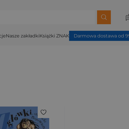
cje
Nasze zakładki
Książki ZNAK
Darmowa dostawa od 99