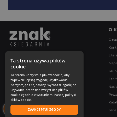
O K
O na
Kont
Liter
Napisz do nas
Ta strona używa plików
Mapa
Poniedziałek - Piątek
cookie
8:00 - 18:00
Grup
[email protected]
Ta strona korzysta z plików cookie, aby
Liter
zapewnić lepszą wygodę użytkowania.
Bądź z nami na bieżąco
Korzystając z tej strony, wyrażasz zgodę na
Nasi 
używanie przez nas wszystkich plików
cookie zgodnie z warunkami naszej polityki
Prez
plików cookie.
Kata
ZAAKCEPTUJ ZGODY
Serie