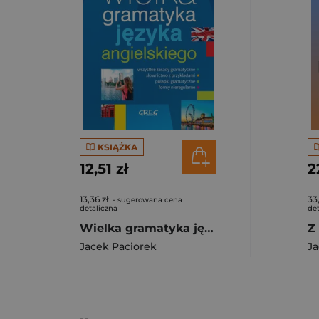
KSIĄŻKA
12,51 zł
2
13,36 zł
33
- sugerowana cena
detaliczna
det
Wielka gramatyka języka angielskiego
Jacek Paciorek
Ja