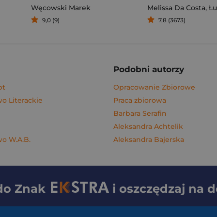
Węcowski Marek
Melissa Da Costa
,
Łuka
9,0 (9)
7,8 (3673)
Podobni autorzy
pt
Opracowanie Zbiorowe
 Literackie
Praca zbiorowa
Barbara Serafin
Aleksandra Achtelik
o W.A.B.
Aleksandra Bajerska
 do
Znak
i oszczędzaj na 