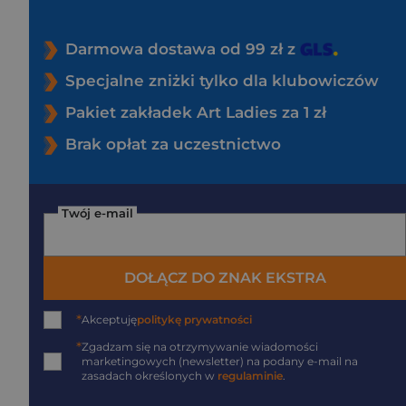
Darmowa dostawa od 99 zł z
Specjalne zniżki tylko dla klubowiczów
Pakiet zakładek Art Ladies za 1 zł
Brak opłat za uczestnictwo
Twój e-mail
DOŁĄCZ DO ZNAK EKSTRA
*
Akceptuję
politykę prywatności
*
Zgadzam się na otrzymywanie wiadomości
marketingowych (newsletter) na podany
e-mail
na
zasadach określonych w
regulaminie
.