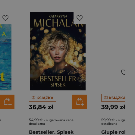
KSIĄŻKA
KSIĄŻKA
36,84 zł
39,99 zł
54,99 zł
59,99 zł
a
- sugerowana cena
- sugerowan
detaliczna
detaliczna
Bestseller. Spisek