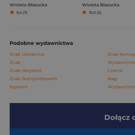
Wioleta Błazucka
Wioleta Błazucka
9,4 (7)
10,0 (2)
Podobne wydawnictwa
Znak Literanova
Znak Konce
Znak
Wydawnictwo
Znak Horyzont
Czarne
Znak JednymSłowem
Mag
Egmont
Wydawnictw
Dołącz