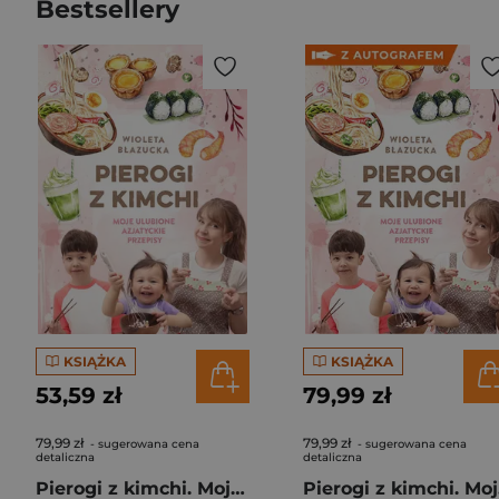
Bestsellery
KSIĄŻKA
KSIĄŻKA
53,59 zł
79,99 zł
79,99 zł
79,99 zł
- sugerowana cena
- sugerowana cena
detaliczna
detaliczna
Pierogi z kimchi. Moje ulubione azjatyckie przepisy
Piero