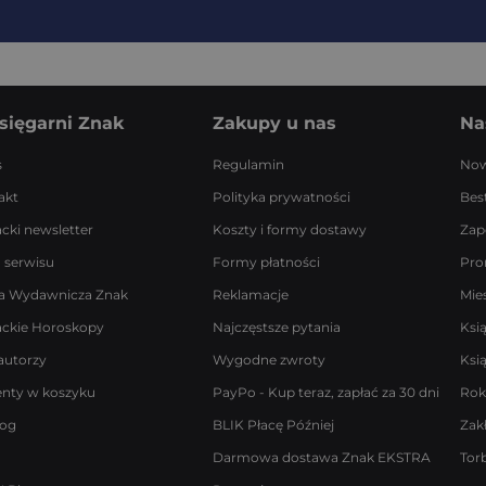
sięgarni Znak
Zakupy u nas
Na
s
Regulamin
Now
akt
Polityka prywatności
Best
acki newsletter
Koszty i formy dostawy
Zap
 serwisu
Formy płatności
Pro
a Wydawnicza Znak
Reklamacje
Mie
ackie Horoskopy
Najczęstsze pytania
Ksi
autorzy
Wygodne zwroty
Ksi
enty w koszyku
PayPo - Kup teraz, zapłać za 30 dni
Rok
log
BLIK Płacę Później
Zak
Darmowa dostawa Znak EKSTRA
Tor