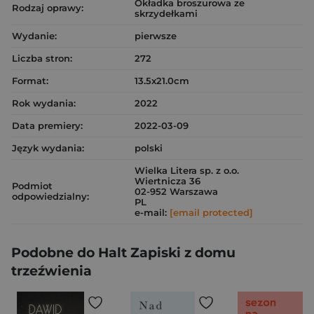
Okładka broszurowa ze
Rodzaj oprawy:
skrzydełkami
Wydanie:
pierwsze
Liczba stron:
272
Format:
13.5x21.0cm
Rok wydania:
2022
Data premiery:
2022-03-09
Język wydania:
polski
Wielka Litera sp. z o.o.
Wiertnicza 36
Podmiot
02-952 Warszawa
odpowiedzialny:
PL
e-mail:
[email protected]
Podobne do Halt Zapiski z domu
trzeźwienia