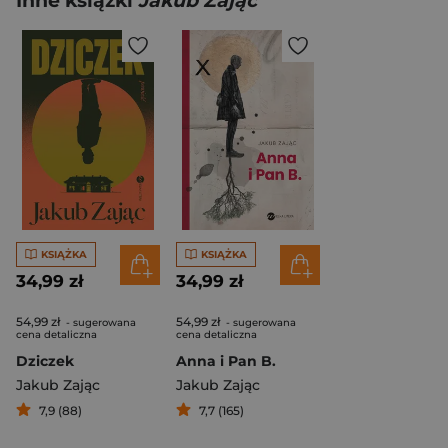
Inne książki
Jakub Zając
KSIĄŻKA
KSIĄŻKA
34,99 zł
34,99 zł
54,99 zł
54,99 zł
- sugerowana
- sugerowana
cena detaliczna
cena detaliczna
Dziczek
Anna i Pan B.
Jakub Zając
Jakub Zając
7,9 (88)
7,7 (165)