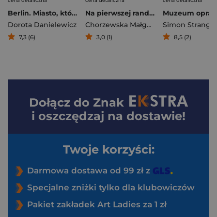
cena detaliczna
cena detaliczna
cena detaliczna
Berlin. Miasto, które niczemu się nie dziwi
Na pierwszej randce widać wszystko
Dorota Danielewicz
Chorzewska Małgorzata
Simon Strange
,
Pilarski Prz
7,3 (6)
3,0 (1)
8,5 (2)
Dołącz do
Znak
i oszczędzaj na dostawie!
Twoje korzyści:
Darmowa dostawa od 99 zł z
Specjalne zniżki tylko dla klubowiczów
Pakiet zakładek Art Ladies za 1 zł