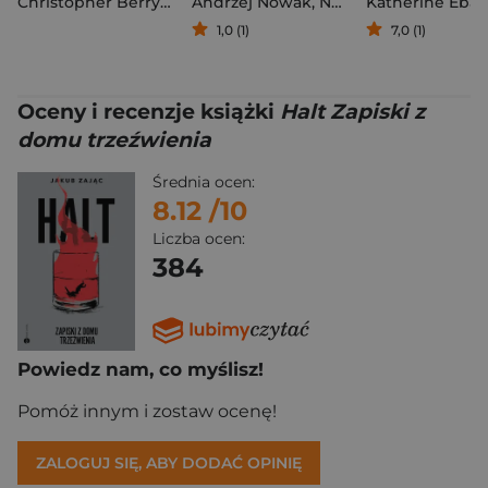
Christopher Berry-Dee
Andrzej Nowak
,
Nawrocki Karol
Katherine Eba
1,0 (1)
7,0 (1)
Oceny i recenzje książki
Halt Zapiski z
domu trzeźwienia
Średnia ocen:
8.12
/10
Liczba ocen:
384
Powiedz nam, co myślisz!
Pomóż innym i zostaw ocenę!
ZALOGUJ SIĘ, ABY DODAĆ OPINIĘ