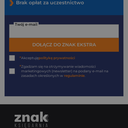
Brak opłat za uczestnictwo
Twój e-mail
DOŁĄCZ DO ZNAK EKSTRA
*
Akceptuję
politykę prywatności
*
Zgadzam się na otrzymywanie wiadomości
marketingowych (newsletter) na podany
e-mail
na
zasadach określonych w
regulaminie
.