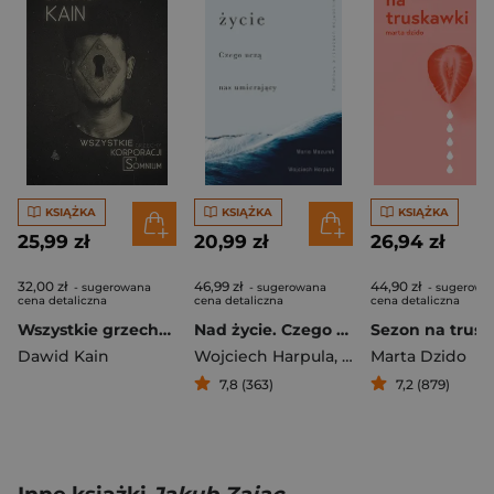
KSIĄŻKA
KSIĄŻKA
KSIĄŻKA
25,99 zł
20,99 zł
26,94 zł
32,00 zł
46,99 zł
44,90 zł
- sugerowana
- sugerowana
- sugerowa
cena detaliczna
cena detaliczna
cena detaliczna
Wszystkie grzechy korporacji Somnium
Nad życie. Czego uczą nas umierający
Dawid Kain
Wojciech Harpula
,
Maria Mazurek
Marta Dzido
7,8 (363)
7,2 (879)