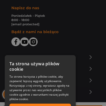
Napisz do nas
Poniedziałek - Piątek
8:00 - 18:00
[email protected]
Bądź z nami na bieżąco
O Księgarni Znak
Ta strona używa plików
cookie
Zakupy u nas
Ta strona korzysta z plików cookie, aby
Nasza oferta
zapewnić lepszą wygodę użytkowania.
Korzystając z tej strony, wyrażasz zgodę na
używanie przez nas wszystkich plików
Nasi autorzy
cookie zgodnie z warunkami naszej polityki
plików cookie.