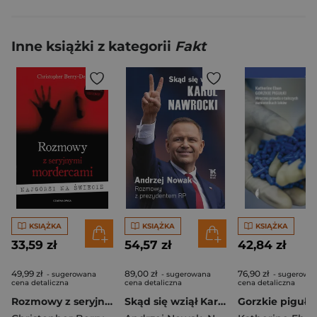
Inne książki z kategorii
Fakt
KSIĄŻKA
KSIĄŻKA
KSIĄŻKA
33,59 zł
54,57 zł
42,84 zł
49,99 zł
89,00 zł
76,90 zł
- sugerowana
- sugerowana
- sugerowa
cena detaliczna
cena detaliczna
cena detaliczna
Rozmowy z seryjnymi mordercami. Najgorsi na świecie wyd. 2026
Skąd się wziął Karol Nawrocki. Andrzej Nowak rozmawia z prezydentem RP