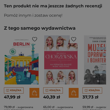
Ten produkt nie ma jeszcze żadnych recenzji
Pomóż innym i zostaw ocenę!
Z tego samego wydawnictwa
KSIĄŻKA
KSIĄŻKA
KSIĄŻKA
47,99 zł
40,39 zł
37,73 zł
79,99 zł
65,00 zł
59,99 zł
- sugerowana
- sugerowana
- sugerowa