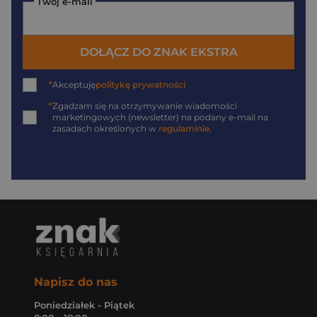
Twój e-mail
DOŁĄCZ DO ZNAK EKSTRA
*
Akceptuję
politykę prywatności
*
Zgadzam się na otrzymywanie wiadomości
marketingowych (newsletter) na podany
e-mail
na
zasadach określonych w
regulaminie
.
Napisz do nas
Poniedziałek - Piątek