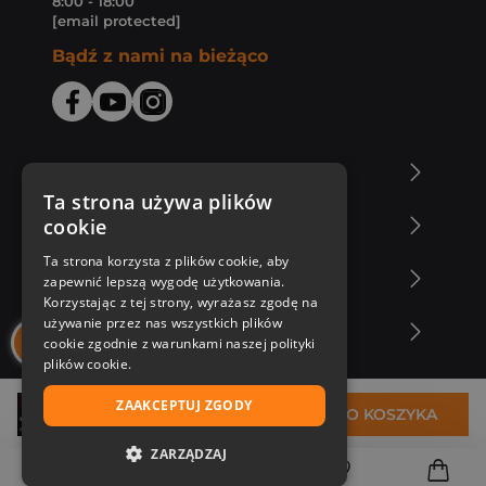
8:00 - 18:00
[email protected]
Bądź z nami na bieżąco
O Księgarni Znak
Ta strona używa plików
cookie
Zakupy u nas
Ta strona korzysta z plików cookie, aby
Nasza oferta
zapewnić lepszą wygodę użytkowania.
Korzystając z tej strony, wyrażasz zgodę na
używanie przez nas wszystkich plików
Nasi autorzy
cookie zgodnie z warunkami naszej polityki
plików cookie.
ZAAKCEPTUJ ZGODY
35,64 zł
DO KOSZYKA
ZARZĄDZAJ