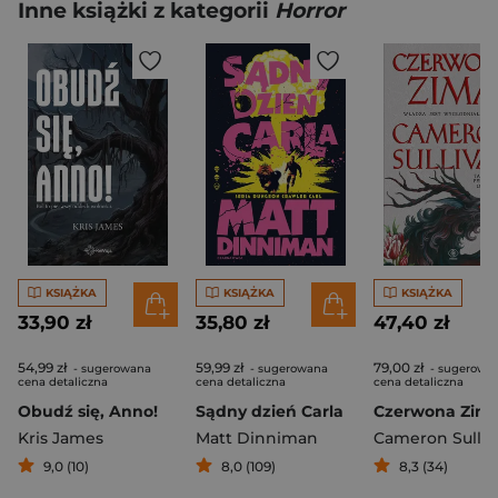
Inne książki z kategorii
Horror
KSIĄŻKA
KSIĄŻKA
KSIĄŻKA
33,90 zł
35,80 zł
47,40 zł
54,99 zł
59,99 zł
79,00 zł
- sugerowana
- sugerowana
- sugerowa
cena detaliczna
cena detaliczna
cena detaliczna
Obudź się, Anno!
Sądny dzień Carla
Czerwona Zim
Kris James
Matt Dinniman
Cameron Sulliv
9,0 (10)
8,0 (109)
8,3 (34)