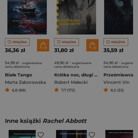
KSIĄŻKA
KSIĄŻKA
KSIĄŻKA
36,36 zł
31,80 zł
35,59 zł
54,99 zł
49,90 zł
54,90 zł
- sugerowana
- sugerowana
- sugerowa
cena detaliczna
cena detaliczna
cena detaliczna
Białe Tango
Krótka noc, długi krzyk
Prześmiewca
Marta Zaborowska
Robert Małecki
Vincent Vin
6,8 (88)
7,7 (172)
8,5 (33)
Inne książki
Rachel Abbott