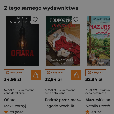
Z tego samego wydawnictwa
KSIĄŻKA
KSIĄŻKA
KSIĄŻKA
34,56 zł
32,94 zł
32,94 zł
52,99 zł
49,99 zł
49,99 zł
- sugerowana
- sugerowana
- sugerowa
cena detaliczna
cena detaliczna
cena detaliczna
Ofiara
Podróż przez marzenia
Mazurskie anio
Max Czornyj
Jagoda Wochlik
Natalia Przeźdz
7,3 (8570)
8,3 (66)