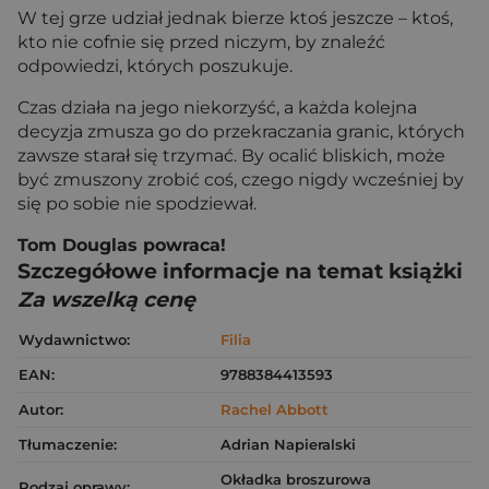
W tej grze udział jednak bierze ktoś jeszcze – ktoś,
kto nie cofnie się przed niczym, by znaleźć
odpowiedzi, których poszukuje.
Czas działa na jego niekorzyść, a każda kolejna
decyzja zmusza go do przekraczania granic, których
zawsze starał się trzymać. By ocalić bliskich, może
być zmuszony zrobić coś, czego nigdy wcześniej by
się po sobie nie spodziewał.
Tom Douglas powraca!
Szczegółowe informacje na temat książki
Za wszelką cenę
Wydawnictwo:
Filia
EAN:
9788384413593
Autor:
Rachel Abbott
Tłumaczenie:
Adrian Napieralski
Okładka broszurowa
Rodzaj oprawy: