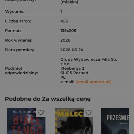
(miękka)
Wydanie:
1
Liczba stron:
456
Format:
135x205
Rok wydania:
2026
Data premiery:
2026-06-24
Grupa Wydawnicza Filia Sp.
z o.o
Podmiot
Kleeberga 2
odpowiedzialny:
61-615 Poznań
PL
e-mail:
[email protected]
Podobne do Za wszelką cenę