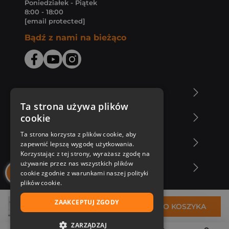
Poniedziałek - Piątek
8:00 - 18:00
[email protected]
Bądź z nami na bieżąco
O Księgarni Znak
Ta strona używa plików
cookie
Zakupy u nas
Ta strona korzysta z plików cookie, aby
Nasza oferta
zapewnić lepszą wygodę użytkowania.
Korzystając z tej strony, wyrażasz zgodę na
używanie przez nas wszystkich plików
Nasi autorzy
cookie zgodnie z warunkami naszej polityki
plików cookie.
ZAAKCEPTUJ ZGODY
29,42 zł
DO KOSZYKA
ZARZĄDZAJ