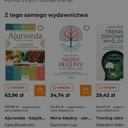
Pomóż innym i zostaw ocenę!
Z tego samego wydawnictwa
KSIĄŻKA
KSIĄŻKA
KSIĄŻKA
63,96 zł
34,74 zł
29,42 zł
109,90 zł
54,50 zł
44,40 zł
- sugerowana
- sugerowana
- sugerowa
cena detaliczna
cena detaliczna
cena detaliczna
Ajurweda - książka kucharska. Ponad 100 prostych przepisów na dania zgodne z porą roku, wspomagające trawienie i dobre samopoczucie
Nerw błędny - ukryty regulator stresu
Cara Brostrom
Swinnen Luc
Osmann Manue