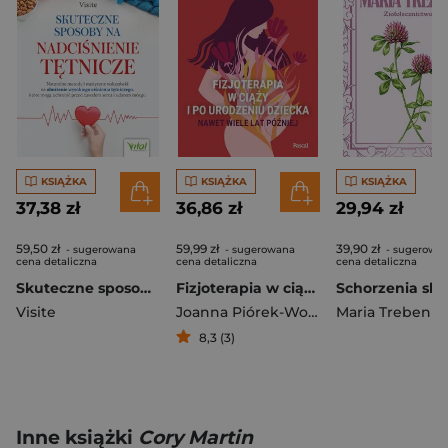
KSIĄŻKA
KSIĄŻKA
KSIĄŻKA
37,38 zł
36,86 zł
29,94 zł
59,50 zł
59,99 zł
39,90 zł
- sugerowana
- sugerowana
- sugerowa
cena detaliczna
cena detaliczna
cena detaliczna
Skuteczne sposoby na nadciśnienie tętnicze. Naturalne metody i medyczne wskazówki na obniżenie wysokiego ciśnienia tętniczego, które mogą uchronić przed zawałem serca i udarem mózgu
Fizjoterapia w ciąży i po urodzeniu dziecka. Nawet wiele lat później
Visite
Joanna Piórek-Wojciechowska
Maria Treben
8,3 (3)
Inne książki
Cory Martin