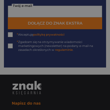
Twój e-mail
DOŁĄCZ DO ZNAK EKSTRA
*
Akceptuję
politykę prywatności
*
Zgadzam się na otrzymywanie wiadomości
marketingowych (newsletter) na podany
e-mail
na
zasadach określonych w
regulaminie
.
Napisz do nas