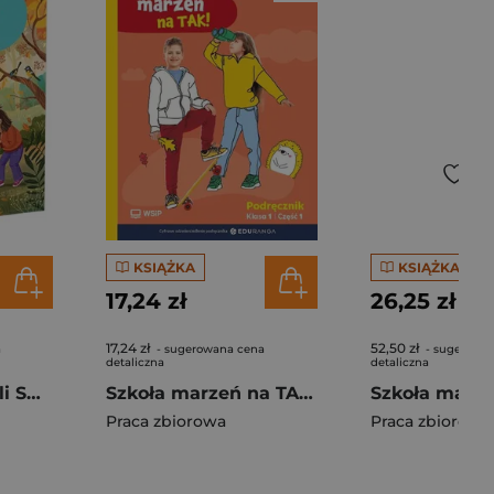
KSIĄŻKA
KSIĄŻKA
17,24 zł
26,25 zł
17,24 zł
52,50 zł
a
- sugerowana cena
- sugerowa
detaliczna
detaliczna
Drużyna Tropicieli SP 1 podręcznik cz.1
Szkoła marzeń na TAK SP 1 podr. cz.1
Praca zbiorowa
Praca zbiorowa