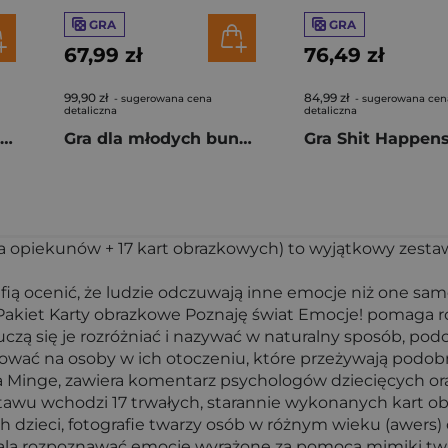
GRA
GRA
67,99 zł
76,49 zł
99,90 zł
84,99 zł
- sugerowana cena
- sugerowana cen
detaliczna
detaliczna
Gra HelloFun Stolik dla dwojga
Gra dla młodych buntowniczek
la opiekunów + 17 kart obrazkowych) to wyjątkowy zesta
afią ocenić, że ludzie odczuwają inne emocje niż one sa
Pakiet Karty obrazkowe Poznaję świat Emocje! pomaga r
uczą się je rozróżniać i nazywać w naturalny sposób, pod
ać na osoby w ich otoczeniu, które przeżywają podob
ofa Minge, zawiera komentarz psychologów dziecięcych ora
estawu wchodzi 17 trwałych, starannie wykonanych kart 
h dzieci, fotografie twarzy osób w różnym wieku (awers)
ala rozpoznawać emocje wyrażone za pomocą mimiki twa