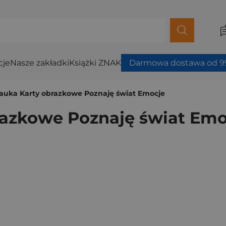
cje
Nasze zakładki
Książki ZNAK
Darmowa dostawa od 99
auka Karty obrazkowe Poznaję świat Emocje
razkowe Poznaję świat Emo