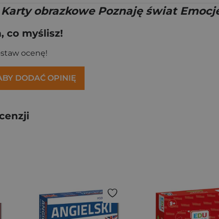
 Karty obrazkowe Poznaję świat Emocj
 co myślisz!
ostaw ocenę!
 ABY DODAĆ OPINIĘ
cenzji