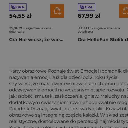
GRA
GRA
54,55 zł
67,99 zł
79,90 zł
99,90 zł
- sugerowana cena
- sugerowana cena
detaliczna
detaliczna
Gra Nie wiesz, że wiesz
Karty obrazkowe Poznaję świat Emocje! (poradnik d
nazywania emocji. Już dla dzieci od 2. roku życia!
Czy wiesz, że małe dzieci w niewielkim stopniu potr
odczytywania emocji na wczesnym etapie rozwoju. 
jak: radość, smutek, zaskoczenie, gniew. Maluchy na
dodatkowym ćwiczeniom również adekwatnie reagow
Poradnik Poznaję świat, autorstwa Natalii i Krzyszt
obrazkowe są integralną częścią książki. W skład z
realistyczne, dostosowane do percepcji najmłodszyc
Korzystanie z kolorowych, usztywnianych kart pozw