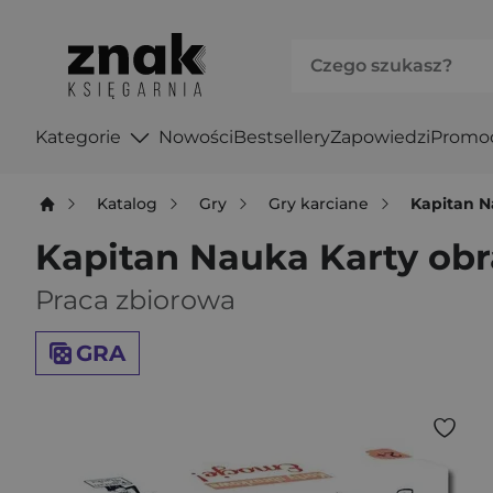
Kategorie
Nowości
Bestsellery
Zapowiedzi
Promo
Katalog
Gry
Gry karciane
Kapitan N
Kapitan Nauka Karty ob
Praca zbiorowa
GRA