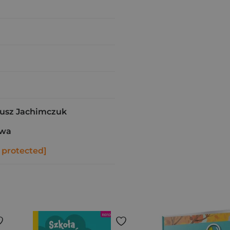
usz Jachimczuk
awa
 protected]