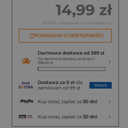
14,99 zł
19,99 zł
- sugerowana cena detaliczna
POWIADOM O DOSTĘPNOŚCI
Darmowa dostawa od 399 zł
Do darmowej dostawy brakuje Ci
399,00 zł
Dostawa za 0 zł
dla
DOŁĄCZ
zamówień od 99 zł
Kup teraz, zapłać za
30 dni
Kup teraz, zapłać za
30 dni