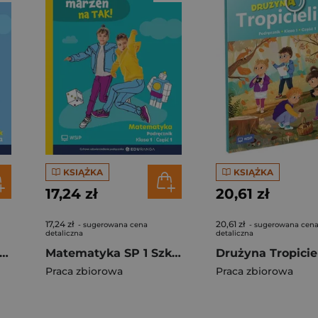
KSIĄŻKA
KSIĄŻKA
17,24 zł
20,61 zł
17,24 zł
20,61 zł
- sugerowana cena
- sugerowana cen
detaliczna
detaliczna
koła marzeń na TAK SP 1 podr. cz.2
Matematyka SP 1 Szkoła marzeń na TAK podr cz.1
Praca zbiorowa
Praca zbiorowa