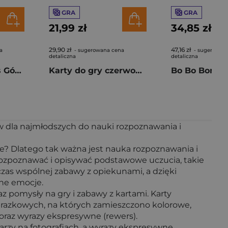
GRA
GRA
21,99 zł
34,85 zł
29,90 zł
47,16 zł
a
- sugerowana cena
- sugerowan
detaliczna
detaliczna
Gra Shit Happens Gównianie wiadomości
Karty do gry czerwone z dużymi indeksami i znakami Braile:a
Bo Bo Bon!
w dla najmłodszych do nauki rozpoznawania i
me? Dlatego tak ważna jest nauka rozpoznawania i
ozpoznawać i opisywać podstawowe uczucia, takie
czas wspólnej zabawy z opiekunami, a dzięki
ne emocje.
z pomysły na gry i zabawy z kartami. Karty
obrazkowych, na których zamieszczono kolorowe,
 oraz wyrazy ekspresywne (rewers).
rzy na fotografiach, a wyrazy ekspresywne