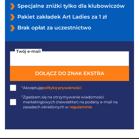
Specjalne zniżki tylko dla klubowiczów
Pakiet zakładek Art Ladies za 1 zł
Brak opłat za uczestnictwo
Twój e-mail
DOŁĄCZ DO ZNAK EKSTRA
*
Akceptuję
politykę prywatności
*
Zgadzam się na otrzymywanie wiadomości
marketingowych (newsletter) na podany
e-mail
na
zasadach określonych w
regulaminie
.