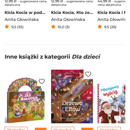
12,99 zł
12,99 zł
44,99 zł
- sugerowana cena
- sugerowana cena
- sugerowa
detaliczna
detaliczna
cena detaliczna
Kicia Kocia w podróży. Kolorowanka
Kicia Kocia. Kto zepsuł samochód?
Anita Głowińska
Anita Głowińska
Anita Głowińsk
9,5 (35)
10,0 (3)
9,5 (26)
Inne książki z kategorii
Dla dzieci