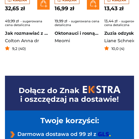
KSIĄŻKA
KSIĄŻKA
KSIĄŻKA
32,65 zł
16,99 zł
13,43 zł
49,99 zł
19,99 zł
13,44 zł
- sugerowana
- sugerowana cena
- sugerowan
cena detaliczna
detaliczna
cena detaliczna
Jak rozmawiać z dziećmi o jedzeniu. Nowe podejście do rozwiązywania problemów związanych z jedzeniem, grymaszeniem i zaburzeniami odżywiania u dzieci w wieku 0 do 16 lat
Oktonauci i rosnąca złota rybka. Oktonauci
Colton Anna dr
Meomi
Liane Schneide
9,2 (40)
10,0 (4)
Dołącz do
Znak
i oszczędzaj na dostawie!
Twoje korzyści:
Darmowa dostawa od 99 zł z