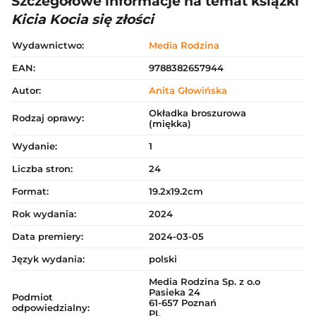
Szczegółowe informacje na temat książki
Kicia Kocia się złości
Wydawnictwo:
Media Rodzina
EAN:
9788382657944
Autor:
Anita Głowińska
Okładka broszurowa
Rodzaj oprawy:
(miękka)
Wydanie:
1
Liczba stron:
24
Format:
19.2x19.2cm
Rok wydania:
2024
Data premiery:
2024-03-05
Język wydania:
polski
Media Rodzina Sp. z o.o
Pasieka 24
Podmiot
61-657 Poznań
odpowiedzialny:
PL