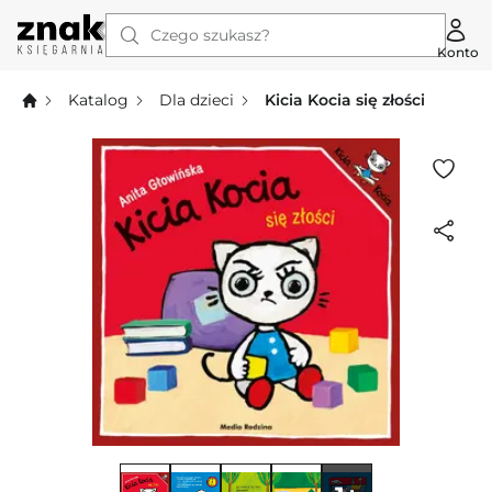
Czego szukasz?
Konto
Katalog
Dla dzieci
Kicia Kocia się złości