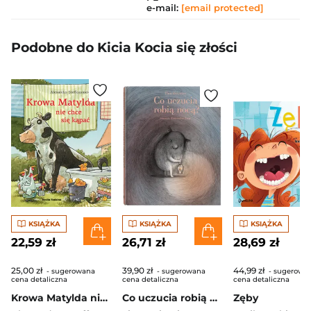
e-mail:
[email protected]
Podobne do Kicia Kocia się złości
KSIĄŻKA
KSIĄŻKA
KSIĄŻKA
22,59 zł
26,71 zł
28,69 zł
25,00 zł
39,90 zł
44,99 zł
- sugerowana
- sugerowana
- sugerowa
cena detaliczna
cena detaliczna
cena detaliczna
Krowa Matylda nie chce się kąpać
Co uczucia robią nocą?
Zęby