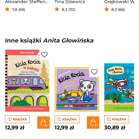
Alexander Steffensmeier
Tina Oziewicz
7,8 (69)
8,3 (112)
8,3 (66)
Inne książki
Anita Głowińska
KSIĄŻKA
KSIĄŻKA
KSIĄŻKA
12,99 zł
12,99 zł
30,89 zł