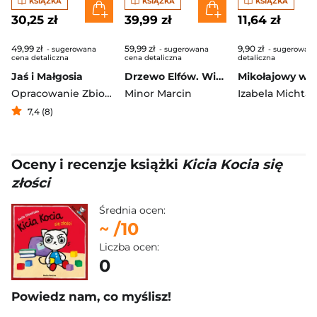
KSIĄŻKA
KSIĄŻKA
KSIĄŻKA
30,25 zł
39,99 zł
11,64 zł
49,99 zł
59,99 zł
9,90 zł
- sugerowana
- sugerowana
- sugerowana
cena detaliczna
cena detaliczna
detaliczna
Jaś i Małgosia
Drzewo Elfów. Wielka magiczna wyszukiwanka
Mikołajowy wyś
Opracowanie Zbiorowe
Minor Marcin
Izabela Michta
7,4 (8)
Oceny i recenzje książki
Kicia Kocia się
złości
Średnia ocen:
~
/10
Liczba ocen:
0
Powiedz nam, co myślisz!