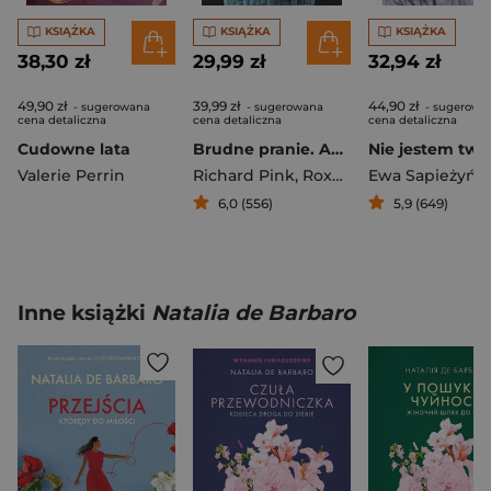
KSIĄŻKA
KSIĄŻKA
KSIĄŻKA
38,30 zł
29,99 zł
32,94 zł
49,90 zł
39,99 zł
44,90 zł
- sugerowana
- sugerowana
- sugerowa
cena detaliczna
cena detaliczna
cena detaliczna
Cudowne lata
Brudne pranie. ADHD u dorosłych i jak sobie z nim radzić
Valerie Perrin
Richard Pink
,
Roxanne Emery
Ewa Sapieżyńs
,
Richar
6,0 (556)
5,9 (649)
Inne książki
Natalia de Barbaro