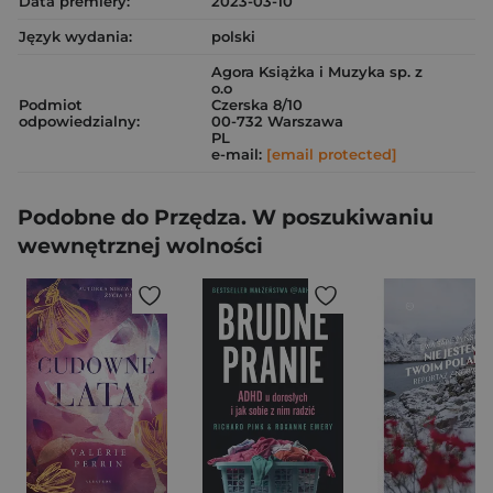
Data premiery:
2023-03-10
Język wydania:
polski
Agora Książka i Muzyka sp. z
o.o
Podmiot
Czerska 8/10
odpowiedzialny:
00-732 Warszawa
PL
e-mail:
[email protected]
Podobne do Przędza. W poszukiwaniu
wewnętrznej wolności