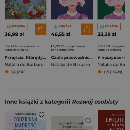
KSIĄŻKA
KSIĄŻKA
KSIĄŻKA
36,99 zł
46,55 zł
33,28 zł
56,99 zł
69,99 zł
39,99 zł
- sugerowana
- sugerowana
- sugerowa
cena detaliczna
cena detaliczna
cena detaliczna
Przejścia. Którędy do miłości
Czuła przewodniczka. Kobieca droga do siebie. Wydanie jubileuszowe
Natalia de Barbaro
Natalia de Barbaro
Natalia de Barb
7,6 (230)
6,5 (13409)
Inne książki z kategorii
Rozwój osobisty