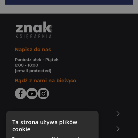
Napisz do nas
Poniedziałek - Piątek
8:00 - 18:00
[email protected]
Bądź z nami na bieżąco
O Księgarni Znak
Ta strona używa plików
cookie
Zakupy u nas