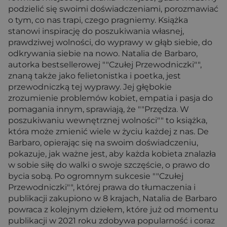
podzielić się swoimi doświadczeniami, porozmawiać
o tym, co nas trapi, czego pragniemy. Książka
stanowi inspirację do poszukiwania własnej,
prawdziwej wolności, do wyprawy w głąb siebie, do
odkrywania siebie na nowo. Natalia de Barbaro,
autorka bestsellerowej ""Czułej Przewodniczki"",
znaną także jako felietonistka i poetka, jest
przewodniczką tej wyprawy. Jej głębokie
zrozumienie problemów kobiet, empatia i pasja do
pomagania innym, sprawiają, że ""Przędza. W
poszukiwaniu wewnętrznej wolności"" to książka,
która może zmienić wiele w życiu każdej z nas. De
Barbaro, opierając się na swoim doświadczeniu,
pokazuje, jak ważne jest, aby każda kobieta znalazła
w sobie siłę do walki o swoje szczęście, o prawo do
bycia sobą. Po ogromnym sukcesie ""Czułej
Przewodniczki"", której prawa do tłumaczenia i
publikacji zakupiono w 8 krajach, Natalia de Barbaro
powraca z kolejnym dziełem, które już od momentu
publikacji w 2021 roku zdobywa popularność i coraz