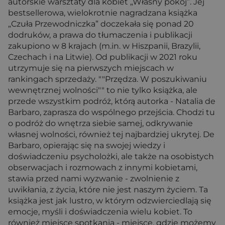
autorskie warsztaty dla kobiet „Własny pokój”. Jej
bestsellerowa, wielokrotnie nagradzana książka
„Czuła Przewodniczka” doczekała się ponad 20
dodruków, a prawa do tłumaczenia i publikacji
zakupiono w 8 krajach (m.in. w Hiszpanii, Brazylii,
Czechach i na Litwie). Od publikacji w 2021 roku
utrzymuje się na pierwszych miejscach w
rankingach sprzedaży. ""Przędza. W poszukiwaniu
wewnętrznej wolności"" to nie tylko książka, ale
przede wszystkim podróż, którą autorka - Natalia de
Barbaro, zaprasza do wspólnego przejścia. Chodzi tu
o podróż do wnętrza siebie samej, odkrywanie
własnej wolności, również tej najbardziej ukrytej. De
Barbaro, opierając się na swojej wiedzy i
doświadczeniu psycholożki, ale także na osobistych
obserwacjach i rozmowach z innymi kobietami,
stawia przed nami wyzwanie - zwolnienie z
uwikłania, z życia, które nie jest naszym życiem. Ta
książka jest jak lustro, w którym odzwierciedlają się
emocje, myśli i doświadczenia wielu kobiet. To
również miejsce spotkania - miejsce, gdzie możemy