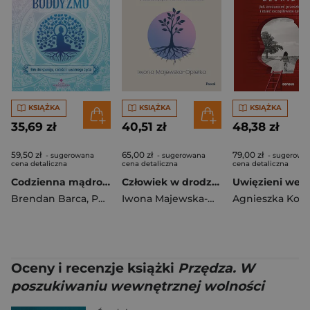
KSIĄŻKA
KSIĄŻKA
KSIĄŻKA
35,69 zł
40,51 zł
48,38 zł
59,50 zł
65,00 zł
79,00 zł
- sugerowana
- sugerowana
- sugerowa
cena detaliczna
cena detaliczna
cena detaliczna
Codzienna mądrość buddyzmu.366 dni spokoju, radości i uważnego życia
Człowiek w drodze do spełnienia. O uczeniu się życia w sensie i świadomości
Brendan Barca
,
Pema Sherpa
Iwona Majewska-Opiełka
Agnieszka Koz
Oceny i recenzje książki
Przędza. W
poszukiwaniu wewnętrznej wolności