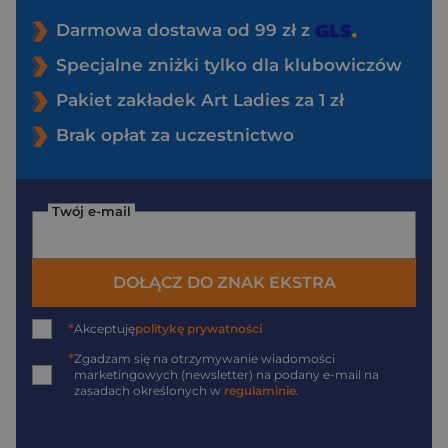
Darmowa dostawa od 99 zł z
Specjalne zniżki tylko dla klubowiczów
Pakiet zakładek Art Ladies za 1 zł
Brak opłat za uczestnictwo
Twój e-mail
DOŁĄCZ DO ZNAK EKSTRA
*
Akceptuję
politykę prywatności
*
Zgadzam się na otrzymywanie wiadomości
marketingowych (newsletter) na podany
e-mail
na
zasadach określonych w
regulaminie
.