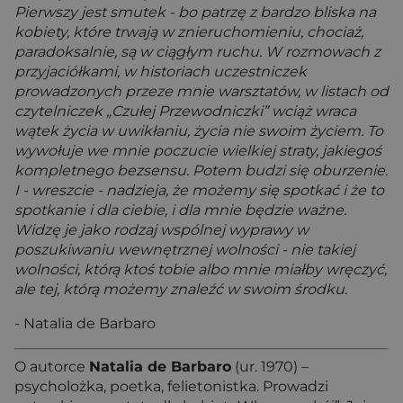
Pierwszy jest smutek - bo patrzę z bardzo bliska na
kobiety, które trwają w znieruchomieniu, chociaż,
paradoksalnie, są w ciągłym ruchu. W rozmowach z
przyjaciółkami, w historiach uczestniczek
prowadzonych przeze mnie warsztatów, w listach od
czytelniczek „Czułej Przewodniczki” wciąż wraca
wątek życia w uwikłaniu, życia nie swoim życiem. To
wywołuje we mnie poczucie wielkiej straty, jakiegoś
kompletnego bezsensu. Potem budzi się oburzenie.
I - wreszcie - nadzieja, że możemy się spotkać i że to
spotkanie i dla ciebie, i dla mnie będzie ważne.
Widzę je jako rodzaj wspólnej wyprawy w
poszukiwaniu wewnętrznej wolności - nie takiej
wolności, którą ktoś tobie albo mnie miałby wręczyć,
ale tej, którą możemy znaleźć w swoim środku.
- Natalia de Barbaro
O autorce
Natalia de Barbaro
(ur. 1970) –
psycholożka, poetka, felietonistka. Prowadzi