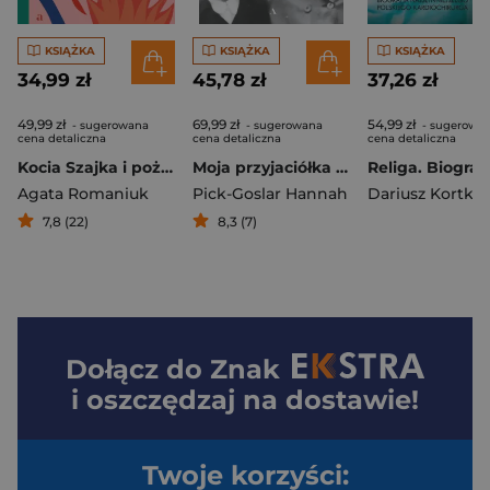
KSIĄŻKA
KSIĄŻKA
KSIĄŻKA
34,99 zł
45,78 zł
37,26 zł
49,99 zł
69,99 zł
54,99 zł
- sugerowana
- sugerowana
- sugerowa
cena detaliczna
cena detaliczna
cena detaliczna
Kocia Szajka i pożar na zamku
Moja przyjaciółka Anne Frank
Agata Romaniuk
Pick-Goslar Hannah
Dariusz Kortko
7,8 (22)
8,3 (7)
Dołącz do
Znak
i oszczędzaj na dostawie!
Twoje korzyści: