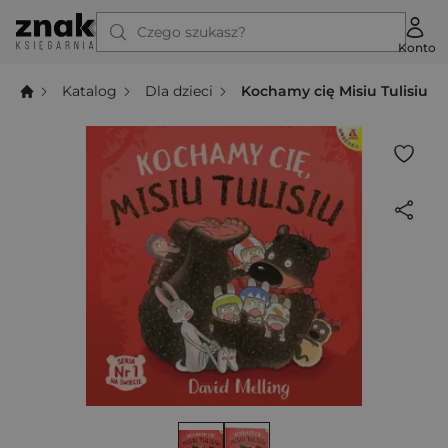
Czego szukasz?
Konto
Katalog
Dla dzieci
Kochamy cię Misiu Tulisiu