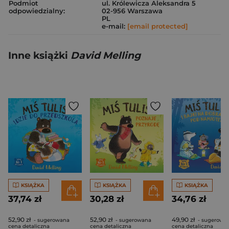
Podmiot
ul. Królewicza Aleksandra 5
odpowiedzialny:
02-956 Warszawa
PL
e-mail:
[email protected]
Inne książki
David Melling
KSIĄŻKA
KSIĄŻKA
KSIĄŻKA
37,74 zł
30,28 zł
34,76 zł
52,90 zł
52,90 zł
49,90 zł
- sugerowana
- sugerowana
- sugerowa
cena detaliczna
cena detaliczna
cena detaliczna