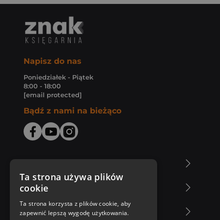
Napisz do nas
Poniedziałek - Piątek
8:00 - 18:00
[email protected]
Bądź z nami na bieżąco
O Księgarni Znak
Ta strona używa plików
cookie
Zakupy u nas
Ta strona korzysta z plików cookie, aby
Nasza oferta
zapewnić lepszą wygodę użytkowania.