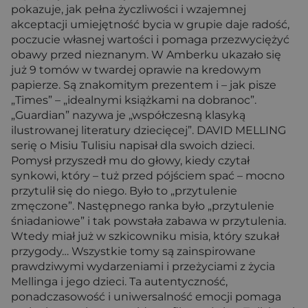
pokazuje, jak pełna życzliwości i wzajemnej
akceptacji umiejętność bycia w grupie daje radość,
poczucie własnej wartości i pomaga przezwyciężyć
obawy przed nieznanym. W Amberku ukazało się
już 9 tomów w twardej oprawie na kredowym
papierze. Są znakomitym prezentem i – jak pisze
„Times” – „idealnymi książkami na dobranoc”.
„Guardian” nazywa je „współczesną klasyką
ilustrowanej literatury dziecięcej”. DAVID MELLING
serię o Misiu Tulisiu napisał dla swoich dzieci.
Pomysł przyszedł mu do głowy, kiedy czytał
synkowi, który – tuż przed pójściem spać – mocno
przytulił się do niego. Było to „przytulenie
zmęczone”. Następnego ranka było „przytulenie
śniadaniowe” i tak powstała zabawa w przytulenia.
Wtedy miał już w szkicowniku misia, który szukał
przygody… Wszystkie tomy są zainspirowane
prawdziwymi wydarzeniami i przeżyciami z życia
Mellinga i jego dzieci. Ta autentyczność,
ponadczasowość i uniwersalność emocji pomaga