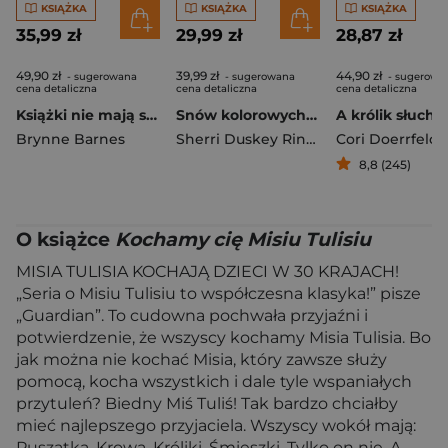
KSIĄŻKA
KSIĄŻKA
KSIĄŻKA
35,99 zł
29,99 zł
28,87 zł
49,90 zł
39,99 zł
44,90 zł
- sugerowana
- sugerowana
- sugerowa
cena detaliczna
cena detaliczna
cena detaliczna
Książki nie mają skrzydeł
Snów kolorowych, placu budowy
A królik słuchał
Brynne Barnes
Sherri Duskey Rinker
Cori Doerrfeld
8,8 (245)
O książce
Kochamy cię Misiu Tulisiu
MISIA TULISIA KOCHAJĄ DZIECI W 30 KRAJACH!
„Seria o Misiu Tulisiu to współczesna klasyka!” pisze
„Guardian”. To cudowna pochwała przyjaźni i
potwierdzenie, że wszyscy kochamy Misia Tulisia. Bo
jak można nie kochać Misia, który zawsze służy
pomocą, kocha wszystkich i dale tyle wspaniałych
przytuleń? Biedny Miś Tuliś! Tak bardzo chciałby
mieć najlepszego przyjaciela. Wszyscy wokół mają:
Puszatka, Krowa, Króliki, Śmieszki. Tylko on nie. A