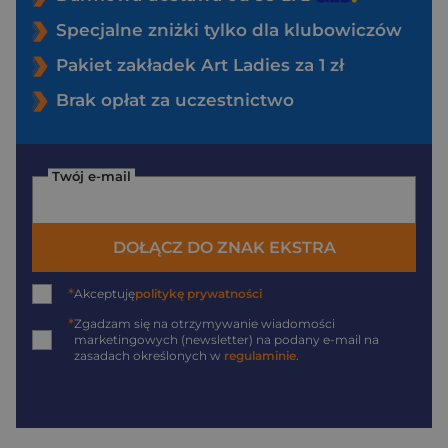
Specjalne zniżki tylko dla klubowiczów
Pakiet zakładek Art Ladies za 1 zł
Brak opłat za uczestnictwo
Twój e-mail
DOŁĄCZ DO ZNAK EKSTRA
*
Akceptuję
politykę prywatności
*
Zgadzam się na otrzymywanie wiadomości
marketingowych (newsletter) na podany
e-mail
na
zasadach określonych w
regulaminie
.