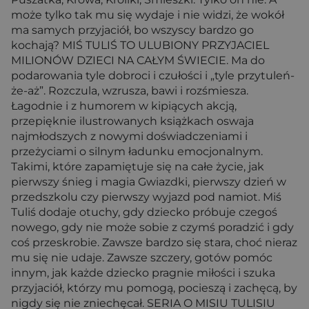
może tylko tak mu się wydaje i nie widzi, że wokół
ma samych przyjaciół, bo wszyscy bardzo go
kochają? MIŚ TULIŚ TO ULUBIONY PRZYJACIEL
MILIONÓW DZIECI NA CAŁYM ŚWIECIE. Ma do
podarowania tyle dobroci i czułości i „tyle przytuleń-
że-aż”. Rozczula, wzrusza, bawi i rozśmiesza.
Łagodnie i z humorem w kipiących akcją,
przepięknie ilustrowanych książkach oswaja
najmłodszych z nowymi doświadczeniami i
przeżyciami o silnym ładunku emocjonalnym.
Takimi, które zapamiętuje się na całe życie, jak
pierwszy śnieg i magia Gwiazdki, pierwszy dzień w
przedszkolu czy pierwszy wyjazd pod namiot. Miś
Tuliś dodaje otuchy, gdy dziecko próbuje czegoś
nowego, gdy nie może sobie z czymś poradzić i gdy
coś przeskrobie. Zawsze bardzo się stara, choć nieraz
mu się nie udaje. Zawsze szczery, gotów pomóc
innym, jak każde dziecko pragnie miłości i szuka
przyjaciół, którzy mu pomogą, pocieszą i zachęcą, by
nigdy się nie zniechęcał. SERIA O MISIU TULISIU