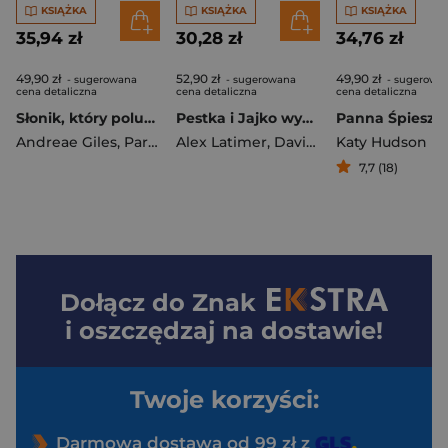
KSIĄŻKA
KSIĄŻKA
KSIĄŻKA
35,94 zł
30,28 zł
34,76 zł
49,90 zł
52,90 zł
49,90 zł
- sugerowana
- sugerowana
- sugerowa
cena detaliczna
cena detaliczna
cena detaliczna
Słonik, który polubił być sobą
Pestka i Jajko wyd. 2026
Andreae Giles
,
Parker-Rees Guy
Alex Latimer
,
David Litchfield
Katy Hudson
7,7 (18)
Dołącz do
Znak
i oszczędzaj na dostawie!
Twoje korzyści:
Darmowa dostawa od 99 zł z