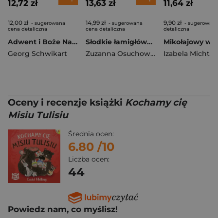
12,72 zł
13,63 zł
11,64 zł
12,00 zł
14,99 zł
9,90 zł
- sugerowana
- sugerowana
- sugerowana
cena detaliczna
cena detaliczna
detaliczna
Adwent i Boże Narodzenie
Słodkie łamigłówki z pandką. Słodkie łamigłówki
Mikołajowy wyś
Georg Schwikart
Zuzanna Osuchowska
Izabela Michta
Oceny i recenzje książki
Kochamy cię
Misiu Tulisiu
Średnia ocen:
6.80
/10
Liczba ocen:
44
Powiedz nam, co myślisz!