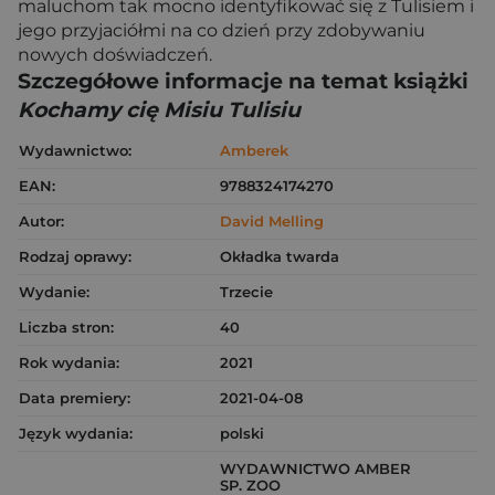
maluchom tak mocno identyfikować się z Tulisiem i
jego przyjaciółmi na co dzień przy zdobywaniu
nowych doświadczeń.
Szczegółowe informacje na temat książki
Kochamy cię Misiu Tulisiu
Wydawnictwo:
Amberek
EAN:
9788324174270
Autor:
David Melling
Rodzaj oprawy:
Okładka twarda
Wydanie:
Trzecie
Liczba stron:
40
Rok wydania:
2021
Data premiery:
2021-04-08
Język wydania:
polski
WYDAWNICTWO AMBER
SP. ZOO