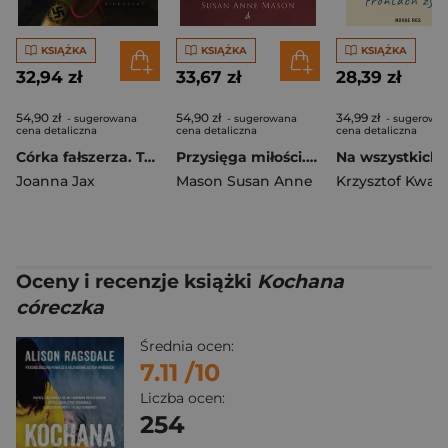
KSIĄŻKA
KSIĄŻKA
KSIĄŻKA
32,94 zł
33,67 zł
28,39 zł
54,90 zł
54,90 zł
34,99 zł
- sugerowana
- sugerowana
- sugerowa
cena detaliczna
cena detaliczna
cena detaliczna
Córka fałszerza. Tom 2 (większe litery)
Przysięga miłości. Mieć odwagę, by marzyć. Tom 3 wyd. 2026
Joanna Jax
Mason Susan Anne
Krzysztof Kwaś
Oceny i recenzje książki
Kochana
córeczka
Średnia ocen:
7.11
/10
Liczba ocen:
254