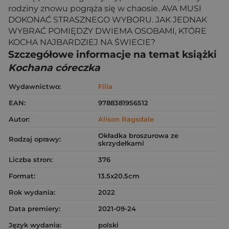
rodziny znowu pogrąża się w chaosie. AVA MUSI
DOKONAĆ STRASZNEGO WYBORU. JAK JEDNAK
WYBRAĆ POMIĘDZY DWIEMA OSOBAMI, KTÓRE
KOCHA NAJBARDZIEJ NA ŚWIECIE?
Szczegółowe informacje na temat książki
Kochana córeczka
Wydawnictwo:
Filia
EAN:
9788381956512
Autor:
Alison Ragsdale
Okładka broszurowa ze
Rodzaj oprawy:
skrzydełkami
Liczba stron:
376
Format:
13.5x20.5cm
Rok wydania:
2022
Data premiery:
2021-09-24
Język wydania:
polski