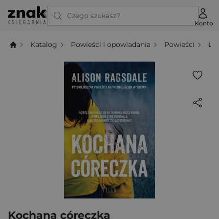
Czego szukasz?
Konto
Katalog
Powieści i opowiadania
Powieści
Li
Kochana córeczka