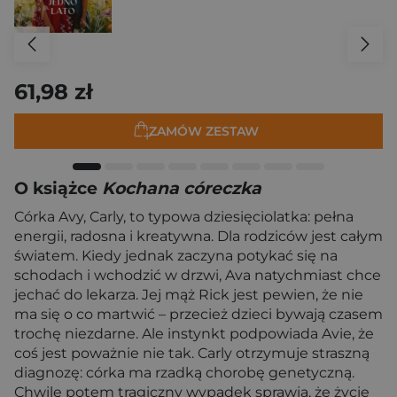
61,98 zł
ZAMÓW ZESTAW
O książce
Kochana córeczka
Córka Avy, Carly, to typowa dziesięciolatka: pełna
energii, radosna i kreatywna. Dla rodziców jest całym
światem. Kiedy jednak zaczyna potykać się na
schodach i wchodzić w drzwi, Ava natychmiast chce
jechać do lekarza. Jej mąż Rick jest pewien, że nie
ma się o co martwić – przecież dzieci bywają czasem
trochę niezdarne. Ale instynkt podpowiada Avie, że
coś jest poważnie nie tak. Carly otrzymuje straszną
diagnozę: córka ma rzadką chorobę genetyczną.
Chwilę potem tragiczny wypadek sprawia, że życie