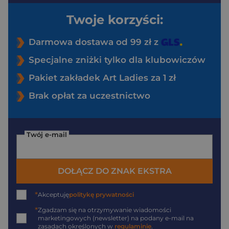
Twoje korzyści:
Darmowa dostawa od 99 zł z
Specjalne zniżki tylko dla klubowiczów
Pakiet zakładek Art Ladies za 1 zł
Brak opłat za uczestnictwo
Twój e-mail
DOŁĄCZ DO ZNAK EKSTRA
*
Akceptuję
politykę prywatności
*
Zgadzam się na otrzymywanie wiadomości
marketingowych (newsletter) na podany
e-mail
na
zasadach określonych w
regulaminie
.