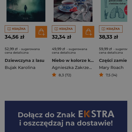
KSIĄŻKA
KSIĄŻKA
KSIĄŻKA
34,56 zł
32,34 zł
38,33 zł
52,99 zł
49,99 zł
59,99 zł
- sugerowana
- sugerowana
- sugerowa
cena detaliczna
cena detaliczna
cena detaliczna
Dziewczyna z lasu
Niebo w kolorze kaliny
Bujak Karolina
Agnieszka Zakrzewska
Mary Roach
8,3 (72)
7,5 (14)
Dołącz do
Znak
i oszczędzaj na dostawie!