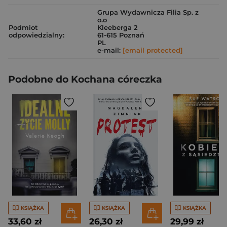
Grupa Wydawnicza Filia Sp. z
o.o
Podmiot
Kleeberga 2
odpowiedzialny:
61-615 Poznań
PL
e-mail:
[email protected]
Podobne do Kochana córeczka
KSIĄŻKA
KSIĄŻKA
KSIĄŻKA
33,60 zł
26,30 zł
29,99 zł