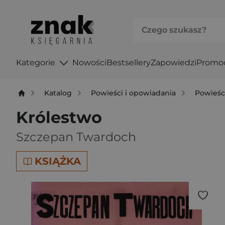
Kategorie
Nowości
Bestsellery
Zapowiedzi
Promo
Katalog
Powieści i opowiadania
Powieśc
Królestwo
Szczepan Twardoch
KSIĄŻKA