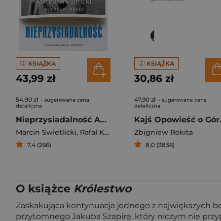
KSIĄŻKA
KSIĄŻKA
43,99 zł
30,86 zł
54,90 zł
47,90 zł
- sugerowana cena
- sugerowana cena
detaliczna
detaliczna
Nieprzysiadalność Autobiografia
Kajś O
Marcin Świetlicki
,
Rafał Księżyk
Zbigniew Rokita
7,4 (266)
8,0 (3836)
O książce
Królestwo
Zaskakująca kontynuacja jednego z największych bes
przytomnego Jakuba Szapirę, który niczym nie przy