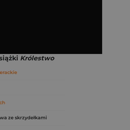
siążki
Królestwo
erackie
ch
wa ze skrzydełkami