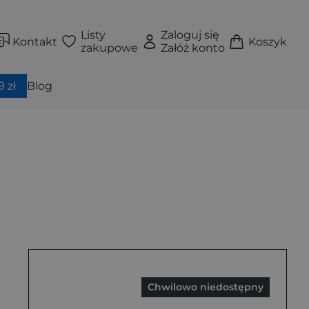
Listy
Zaloguj się
Kontakt
Koszyk
zakupowe
Załóż konto
 zł
Blog
Chwilowo niedostępny
krzydełkami