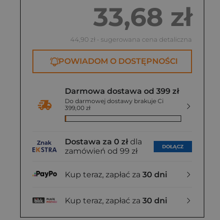
yd. 2024
33,68 zł
43,99 zł
44,90 zł
- sugerowana cena detaliczna
POWIADOM O DOSTĘPNOŚCI
Darmowa dostawa od 399 zł
Do darmowej dostawy brakuje Ci
399,00 zł
Dostawa za 0 zł
dla
DOŁĄCZ
zamówień od 99 zł
Kup teraz, zapłać za
30 dni
Kup teraz, zapłać za
30 dni