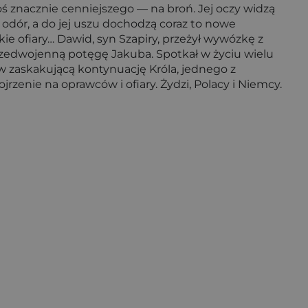
ś znacznie cenniejszego — na broń. Jej oczy widzą
 odór, a do jej uszu dochodzą coraz to nowe
e ofiary… Dawid, syn Szapiry, przeżył wywózkę z
rzedwojenną potęgę Jakuba. Spotkał w życiu wielu
ę w zaskakującą kontynuację Króla, jednego z
zenie na oprawców i ofiary. Żydzi, Polacy i Niemcy.