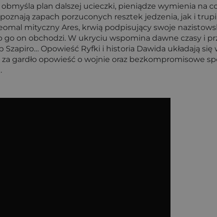
obmyśla plan dalszej ucieczki, pieniądze wymienia na co
poznają zapach porzuconych resztek jedzenia, jak i trupi
omal mityczny Ares, krwią podpisujący swoje nazistowski
ało go on obchodzi. W ukryciu wspomina dawne czasy i p
kub Szapiro… Opowieść Ryfki i historia Dawida układają si
 za gardło opowieść o wojnie oraz bezkompromisowe spojr
.