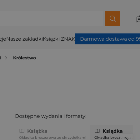
cje
Nasze zakładki
Książki ZNAK
Darmowa dostawa od 99
i
Królestwo
Dostępne wydania i formaty:
Książka
Książka
Okładka broszurowa ze skrzydełkami
Okładka broszurowa ze s