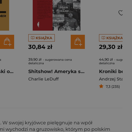
KSIĄŻKA
KSIĄŻKA
30,84 zł
29,30 zł
39,90 zł
44,90 zł
a
- sugerowana cena
- sugerowa
detaliczna
detaliczna
Młyny boże Zapiski o Kościele i Zagładzie
Shitshow! Ameryka się sypie, a oglądalność szybuje
Charlie LeDuff
Andrzej Stasiuk
7,3 (235)
. W swojej kryjówce pielęgnuje na wpół
ami wychodzi na gruzowisko, którym po polskim