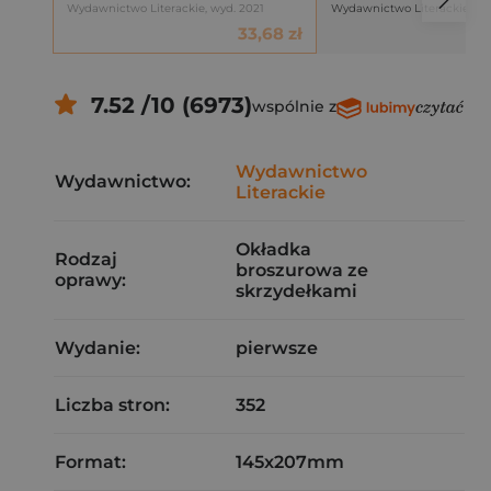
Wydawnictwo Literackie, wyd. 2021
Wydawnictwo Literackie, w
33,68 zł
7.52 /10 (6973)
wspólnie z
Wydawnictwo
Wydawnictwo:
Literackie
Okładka
Rodzaj
broszurowa ze
oprawy:
skrzydełkami
Wydanie:
pierwsze
Liczba stron:
352
Format:
145x207mm