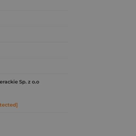
ackie Sp. z o.o
tected]