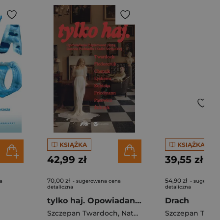
KSIĄŻKA
KSIĄŻKA
42,99 zł
39,55 zł
70,00 zł
54,90 zł
a
- sugerowana cena
- sugerowa
detaliczna
detaliczna
tylko haj. Opowiadania inspirowane płytą Dawida Podsiadło i Kaśki Sochackiej
Drach
Szczepan Twardoch
,
Natalia Fiedorczuk
Szczepan Twar
,
Sylwia 