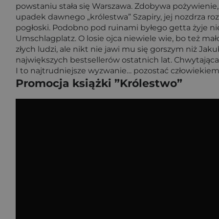
powstaniu stała się Warszawa. Zdobywa pożywienie, 
upadek dawnego „królestwa” Szapiry, jej nozdrza roz
pogłoski. Podobno pod ruinami byłego getta żyje nie
Umschlagplatz. O losie ojca niewiele wie, bo też m
złych ludzi, ale nikt nie jawi mu się gorszym niż Ja
największych bestsellerów ostatnich lat. Chwytająca
I to najtrudniejsze wyzwanie… pozostać człowiekiem
Promocja książki ”Królestwo”