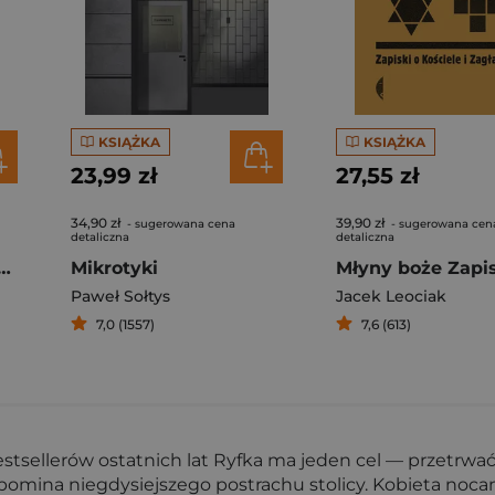
KSIĄŻKA
KSIĄŻKA
23,99 zł
27,55 zł
34,90 zł
39,90 zł
- sugerowana cena
- sugerowana cen
detaliczna
detaliczna
powieść o Górnym Śląsku
Mikrotyki
Paweł Sołtys
Jacek Leociak
7,0 (1557)
7,6 (613)
tsellerów ostatnich lat Ryfka ma jeden cel — przetrwać
pomina niegdysiejszego postrachu stolicy. Kobieta noc