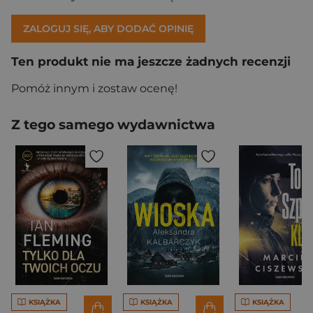
ZALOGUJ SIĘ, ABY DODAĆ OPINIĘ
Ten produkt nie ma jeszcze żadnych recenzji
Pomóż innym i zostaw ocenę!
Z tego samego wydawnictwa
KSIĄŻKA
KSIĄŻKA
KSIĄŻKA