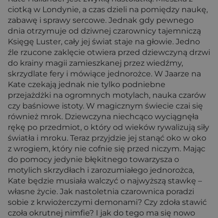
ciotką w Londynie, a czas dzieli na pomiędzy naukę,
zabawę i sprawy sercowe. Jednak gdy pewnego
dnia otrzymuje od dziwnej czarownicy tajemniczą
Księgę Luster, cały jej świat staje na głowie. Jedno
źle rzucone zaklęcie otwiera przed dziewczyną drzwi
do krainy magii zamieszkanej przez wiedźmy,
skrzydlate fery i mówiące jednorożce. W Jaarze na
Kate czekają jednak nie tylko podniebne
przejażdżki na ogromnych motylach, nauka czarów
czy baśniowe istoty. W magicznym świecie czai się
również mrok. Dziewczyna niechcąco wyciągnęła
rękę po przedmiot, o który od wieków rywalizują siły
światła i mroku. Teraz przyjdzie jej stanąć oko w oko
z wrogiem, który nie cofnie się przed niczym. Mając
do pomocy jedynie błękitnego towarzysza o
motylich skrzydłach i zarozumiałego jednorożca,
Kate będzie musiała walczyć o najwyższą stawkę –
własne życie. Jak nastoletnia czarownica poradzi
sobie z krwiożerczymi demonami? Czy zdoła stawić
czoła okrutnej nimfie? I jak do tego ma się nowo