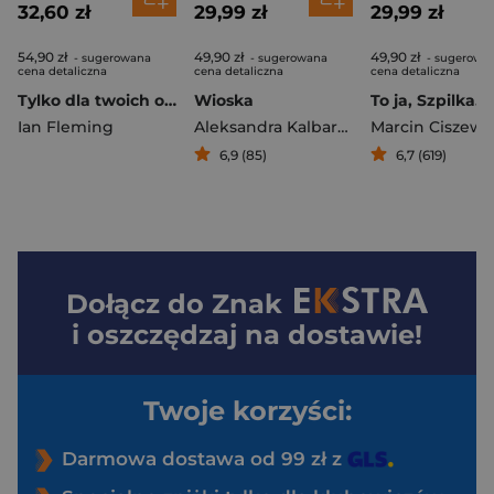
32,60 zł
29,99 zł
29,99 zł
54,90 zł
49,90 zł
49,90 zł
- sugerowana
- sugerowana
- sugerowa
cena detaliczna
cena detaliczna
cena detaliczna
Tylko dla twoich oczu
Wioska
To ja, Szpilka. 
Ian Fleming
Aleksandra Kalbarczyk
Marcin Ciszews
6,9 (85)
6,7 (619)
Dołącz do
Znak
i oszczędzaj na dostawie!
Twoje korzyści:
Darmowa dostawa od 99 zł z