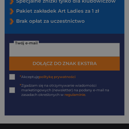
Specjalne zniżki tylko dla klubowiczów
Pakiet zakładek Art Ladies za 1 zł
Brak opłat za uczestnictwo
Twój e-mail
DOŁĄCZ DO ZNAK EKSTRA
*
Akceptuję
politykę prywatności
*
Zgadzam się na otrzymywanie wiadomości
marketingowych (newsletter) na podany
e-mail
na
zasadach określonych w
regulaminie
.