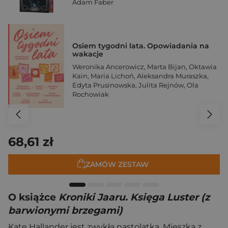
Adam Faber
Osiem tygodni lata. Opowiadania na
wakacje
Weronika Ancerowicz
,
Marta Bijan
,
Oktawia
Kain
,
Maria Lichoń
,
Aleksandra Muraszka
,
Edyta Prusinowska
,
Julita Rejnów
,
Ola
Rochowiak
68,61 zł
ZAMÓW ZESTAW
O książce
Kroniki Jaaru. Księga Luster (z
barwionymi brzegami)
Kate Hallander jest zwykłą nastolatką. Mieszka z