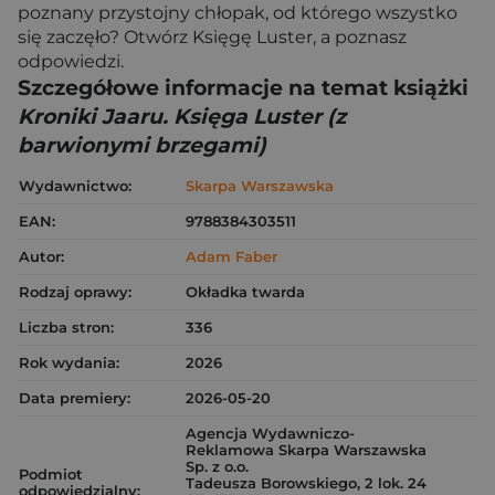
poznany przystojny chłopak, od którego wszystko
się zaczęło? Otwórz Księgę Luster, a poznasz
odpowiedzi.
Szczegółowe informacje na temat książki
Kroniki Jaaru. Księga Luster (z
barwionymi brzegami)
Wydawnictwo:
Skarpa Warszawska
EAN:
9788384303511
Autor:
Adam Faber
Rodzaj oprawy:
Okładka twarda
Liczba stron:
336
Rok wydania:
2026
Data premiery:
2026-05-20
Agencja Wydawniczo-
Reklamowa Skarpa Warszawska
Sp. z o.o.
Podmiot
Tadeusza Borowskiego, 2 lok. 24
odpowiedzialny: