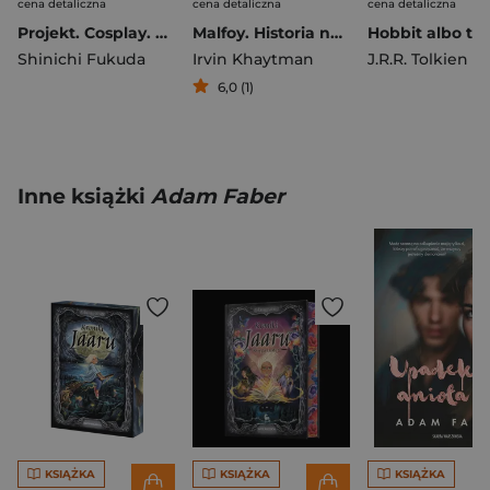
cena detaliczna
cena detaliczna
cena detaliczna
Projekt. Cosplay. Tom 14
Malfoy. Historia najmroczniejszej rodziny czarodziejów
Shinichi Fukuda
Irvin Khaytman
J.R.R. Tolkien
6,0 (1)
Inne książki
Adam Faber
KSIĄŻKA
KSIĄŻKA
KSIĄŻKA