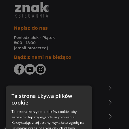
Napisz do nas
Poniedziałek - Piątek
8:00 - 18:00
[email protected]
Bądź z nami na bieżąco
O Księgarni Znak
Ta strona używa plików
cookie
Zakupy u nas
Ta strona korzysta z plików cookie, aby
Nasza oferta
zapewnić lepszą wygodę użytkowania.
Korzystając z tej strony, wyrażasz zgodę na
używanie przez nas wszystkich plików