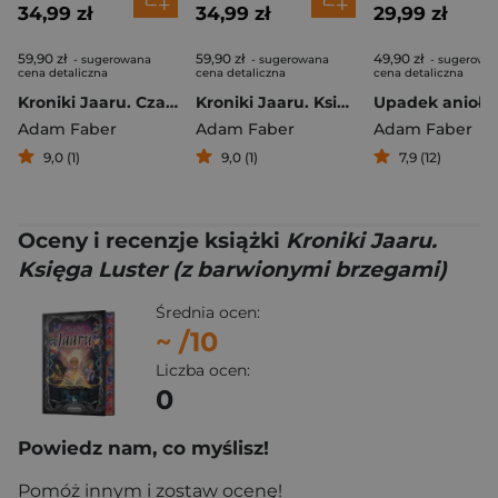
34,99 zł
34,99 zł
29,99 zł
59,90 zł
59,90 zł
49,90 zł
- sugerowana
- sugerowana
- sugerowa
cena detaliczna
cena detaliczna
cena detaliczna
Kroniki Jaaru. Czarny amulet (ilustrowane brzegi)
Kroniki Jaaru. Księga Luster (z barwionymi brzegami)
Upadek anioła
Adam Faber
Adam Faber
Adam Faber
9,0 (1)
9,0 (1)
7,9 (12)
Oceny i recenzje książki
Kroniki Jaaru.
Księga Luster (z barwionymi brzegami)
Średnia ocen:
~
/10
Liczba ocen:
0
Powiedz nam, co myślisz!
Pomóż innym i zostaw ocenę!