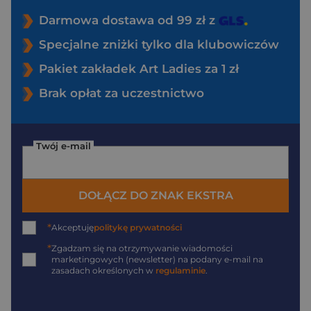
Darmowa dostawa od 99 zł z
Specjalne zniżki tylko dla klubowiczów
Pakiet zakładek Art Ladies za 1 zł
Brak opłat za uczestnictwo
Twój e-mail
DOŁĄCZ DO ZNAK EKSTRA
*
Akceptuję
politykę prywatności
*
Zgadzam się na otrzymywanie wiadomości
marketingowych (newsletter) na podany
e-mail
na
zasadach określonych w
regulaminie
.