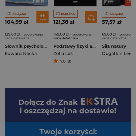
KSIĄŻKA
KSIĄŻKA
KSIĄŻKA
104,99 zł
121,38 zł
57,57 zł
129,00 zł
149,00 zł
69,00 zł
- sugerowana
- sugerowana
- sugerowa
cena detaliczna
cena detaliczna
cena detaliczna
Słownik psychologiczny. 1001 słów, które pomogą ci zrozumieć, dlaczego ludzie robią to, co robią
Podstawy fizyki atomu
Siła natury
Edward Nęcka
Zofia Leś
Dugatkin Lee A
7,0 (8)
Dołącz do
Znak
i oszczędzaj na dostawie!
Twoje korzyści: