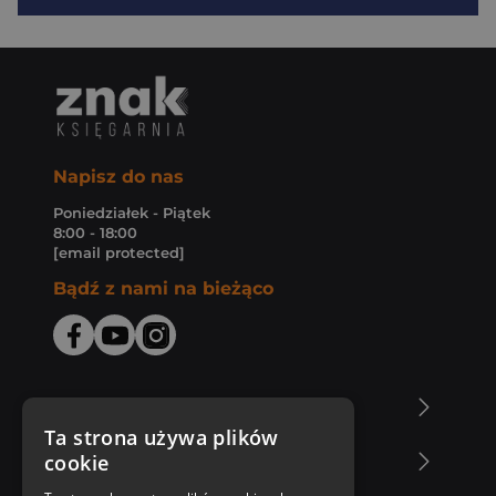
Napisz do nas
Poniedziałek - Piątek
8:00 - 18:00
[email protected]
Bądź z nami na bieżąco
O Księgarni Znak
Ta strona używa plików
cookie
Zakupy u nas