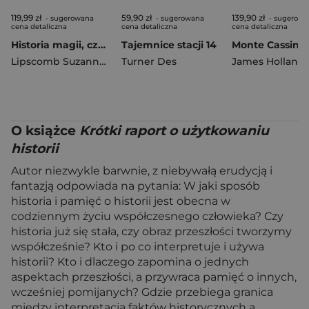
119,99 zł
59,90 zł
139,90 zł
- sugerowana
- sugerowana
- sugerowa
cena detaliczna
cena detaliczna
cena detaliczna
Historia magii, czarodziejstwa i okultyzmu
Tajemnice stacji 14
Lipscomb Suzannah
,
Thomas Cussans
Turner Des
,
Page Sophie
James Holland
,
Farndo
O książce
Krótki raport o użytkowaniu
historii
Autor niezwykle barwnie, z niebywałą erudycją i
fantazją odpowiada na pytania: W jaki sposób
historia i pamięć o historii jest obecna w
codziennym życiu współczesnego człowieka? Czy
historia już się stała, czy obraz przeszłości tworzymy
współcześnie? Kto i po co interpretuje i używa
historii? Kto i dlaczego zapomina o jednych
aspektach przeszłości, a przywraca pamięć o innych,
wcześniej pomijanych? Gdzie przebiega granica
między interpretacją faktów historycznych a