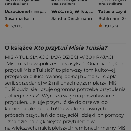
- sugerowana
- sugerowana
- sugerowa
cena detaliczna
cena detaliczna
cena detaliczna
Uczuciometr inspektora Krokodyla
Wróć, mój Wilku, wróć!
Susanna Isern
Sandra Dieckmann
Bohlmann Sab
7,9 (71)
8,0 (73)
O książce
Kto przytuli Misia Tulisia?
MISIA TULISIA KOCHAJĄ DZIECI W 30 KRAJACH!
„Miś Tuliś to współczesna klasyka!” „Guardian”. „Kto
przytuli Misia Tulisia?” to pierwszy tom kultowej,
przepięknie ilustrowanej, pełnej humoru i ciepła
serii, sprzedanej w 2 milionach egzemplarzy! Miś
Tuliś budzi się i czuje ogromną potrzebę przytulenia
„takiego-że-aż”. Wyrusza więc na poszukiwanie
przytuleń. Usiłuje przytulić się do drzewa, do
kamienia, ale to nie to! Po wielu zabawnych
próbach przytuleń do przyjaciół i dzięki ich pomocy
– znajdzie najpiękniejsze przytulenie w
największych, najcieplejszych ramionach mamy. Miś