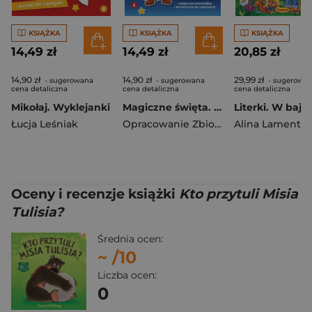
KSIĄŻKA
KSIĄŻKA
KSIĄŻKA
14,49 zł
14,49 zł
20,85 zł
14,90 zł
14,90 zł
29,99 zł
- sugerowana
- sugerowana
- sugerowa
cena detaliczna
cena detaliczna
cena detaliczna
Mikołaj. Wyklejanki
Magiczne święta. Opowiadanka & rzepiki
Łucja Leśniak
Opracowanie Zbiorowe
Alina Lament
,
Małgor
Oceny i recenzje książki
Kto przytuli Misia
Tulisia?
Średnia ocen:
~
/10
Liczba ocen:
0