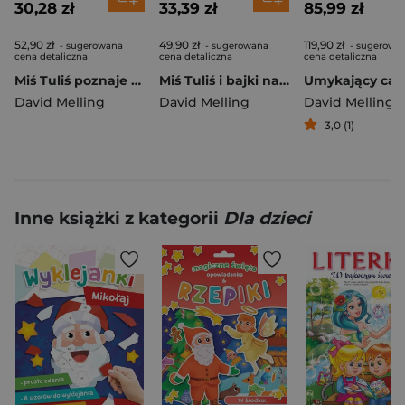
30,28 zł
33,39 zł
85,99 zł
52,90 zł
49,90 zł
119,90 zł
- sugerowana
- sugerowana
- sugerowa
cena detaliczna
cena detaliczna
cena detaliczna
Miś Tuliś poznaje przyrodę wyd. 2026
Miś Tuliś i bajki na dobranoc pod namiotem
David Melling
David Melling
David Melling
3,0 (1)
Inne książki z kategorii
Dla dzieci