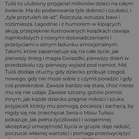
Tuliś to ulubiony przyjaciel milionów dzieci na całym
świecie. Ma do podarowania tyle dobroci i czułości, i
„tyle przytuleń-że-aż”. Rozczula, wzrusza, bawi i
rozśmiesza. Łagodnie i z humorem w kipiących
akcją, przepięknie ilustrowanych książkach oswaja
najmłodszych z nowymi doświadczeniami i
przeżyciami o silnym ładunku emocjonalnym.
Takimi, które zapamiętuje się na całe życie, jak
pierwszy śnieg i magia Gwiazdki, pierwszy dzień w
przedszkolu czy pierwszy wyjazd pod namiot. Miś
Tuliś dodaje otuchy, gdy dziecko próbuje czegoś
nowego, gdy nie może sobie z czymś poradzić i gdy
coś przeskrobie. Zawsze bardzo się stara, choć nieraz
mu się nie udaje. Zawsze szczery, gotów pomóc
innym, jak każde dziecko pragnie miłości i szuka
przyjaciół, którzy mu pomogą, pocieszą i zachęcą, by
nigdy się nie zniechęcał. Seria o Misiu Tulisiu
pokazuje, jak pełna życzliwości i wzajemnej
akceptacji umiejętność bycia w grupie daje radość,
poczucie własnej wartości i pomaga przezwyciężyć