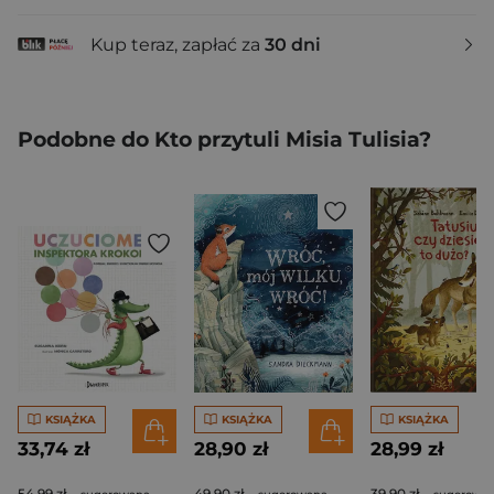
Kup teraz, zapłać za
30 dni
Podobne do Kto przytuli Misia Tulisia?
KSIĄŻKA
KSIĄŻKA
KSIĄŻKA
33,74 zł
28,90 zł
28,99 zł
54,99 zł
49,90 zł
39,90 zł