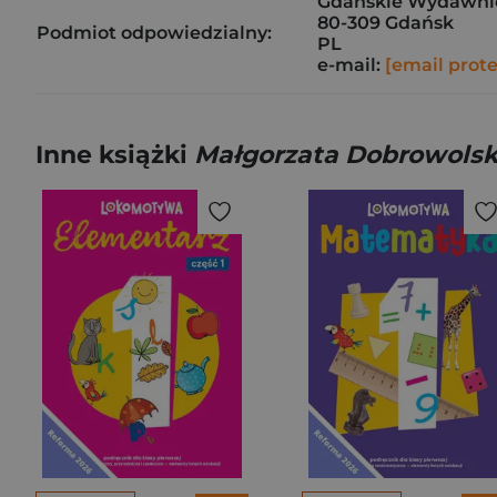
Gdańskie Wydawnict
80-309 Gdańsk
Podmiot odpowiedzialny:
PL
e-mail:
[email prot
Inne książki
Małgorzata Dobrowols