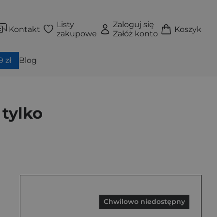
Listy
Zaloguj się
Kontakt
Koszyk
zakupowe
Załóż konto
 zł
Blog
 tylko
Chwilowo niedostępny