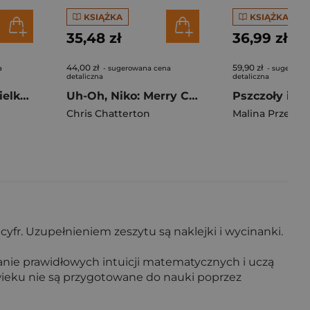
KSIĄŻKA
KSIĄŻKA
35,48 zł
36,99 zł
44,00 zł
59,90 zł
a
- sugerowana cena
- sugerowa
detaliczna
detaliczna
Drzewo Elfów. Wielka magiczna wyszukiwanka
Uh-Oh, Niko: Merry Christmas
Chris Chatterton
Malina Prześlu
fr. Uzupełnieniem zeszytu są naklejki i wycinanki.
wanie prawidłowych intuicji matematycznych i uczą
 wieku nie są przygotowane do nauki poprzez