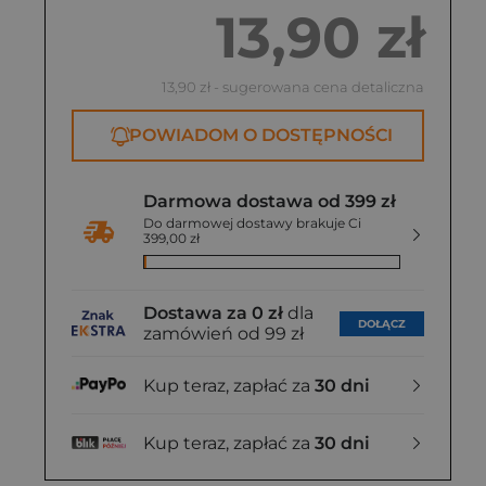
13,90 zł
13,90 zł
- sugerowana cena detaliczna
POWIADOM O DOSTĘPNOŚCI
Darmowa dostawa od 399 zł
Do darmowej dostawy brakuje Ci
399,00 zł
Dostawa za 0 zł
dla
DOŁĄCZ
zamówień od 99 zł
Kup teraz, zapłać za
30 dni
Kup teraz, zapłać za
30 dni