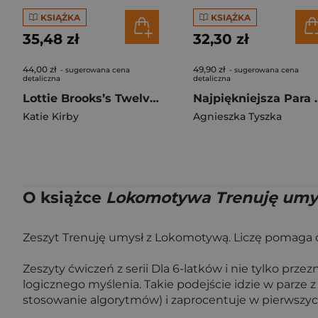
KSIĄŻKA
KSIĄŻKA
35,48 zł
32,30 zł
44,00 zł
49,90 zł
- sugerowana cena
- sugerowana cena
detaliczna
detaliczna
Lottie Brooks’s Twelve Disasters of Christmas
Najpiękni
Katie Kirby
Agnieszka Tyszka
O książce
Lokomotywa Trenuję umysł 
Zeszyt Trenuję umysł z Lokomotywą. Liczę pomaga dz
Zeszyty ćwiczeń z serii Dla 6-latków i nie tylko pr
logicznego myślenia. Takie podejście idzie w parze
stosowanie algorytmów) i zaprocentuje w pierwszyc