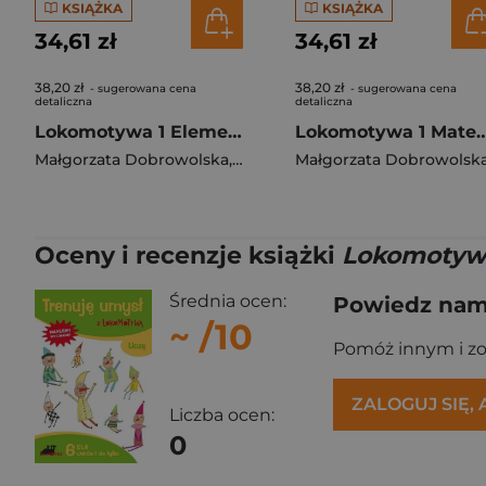
KSIĄŻKA
KSIĄŻKA
34,61 zł
34,61 zł
38,20 zł
38,20 zł
- sugerowana cena
- sugerowana cena
detaliczna
detaliczna
Lokomotywa 1 Elementarz cz 1 Podręcznik dla klasy pierwszej EDYCJA 2026
Lokomotywa 1 Matematyka podręcznik dla klasy 
Małgorzata Dobrowolska
,
Barbara Szczawińska
Małgorzata Dobrowolsk
,
Królikows
Oceny i recenzje książki
Lokomotywa 
Średnia ocen:
Powiedz nam,
~
/10
Pomóż innym i z
ZALOGUJ SIĘ,
Liczba ocen:
0