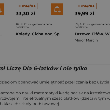
KSIĄŻKA
KSIĄŻKA
33,30 zł
39,99 zł
47,90 zł
59,99 zł
- sugerowana cena
- sugerowana cen
detaliczna
detaliczna
ejsza Para Roku
Kolędy. Cicha noc. Śpiewamy i słuchamy
Minor Marcin
Liczę Dla 6-latków i nie tylko
ieciom opanować umiejętność przeliczania bez użycia cy
zeznaczone do nauki matematyki kładą nacisk na kształto
 z rozwojem intelektualnym sześciolatków (dzieci w tym
h klasach szkoły podstawowej.