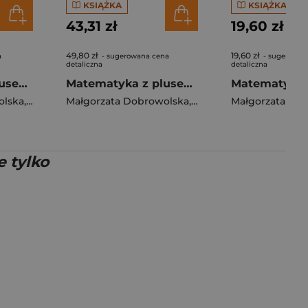
KSIĄŻKA
KSIĄŻKA
43,31 zł
19,60 zł
49,80 zł
19,60 zł
a
- sugerowana cena
- sugerowan
detaliczna
detaliczna
Matematyka z plusem ćwiczenia Arytmetyka B1/2 dla klasy 4 szkoły podstawowej EDYCJA 2026
Matematyka z plusem podręcznik dla klasy 4 szkoły podstawowej EDYCJA 2026
olska
rta
 Katarzyna
,
Zarzycki Piotr
Małgorzata Dobrowolska
,
Zarzycki Piotr
Małgorzata Do
,
Jucewic
 tylko