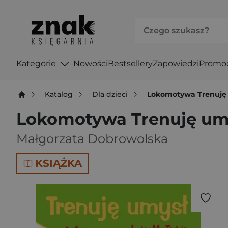
Kategorie
Nowości
Bestsellery
Zapowiedzi
Promo
Katalog
Dla dzieci
Lokomotywa Trenuję u
Lokomotywa Trenuję umysł
Małgorzata Dobrowolska
KSIĄŻKA