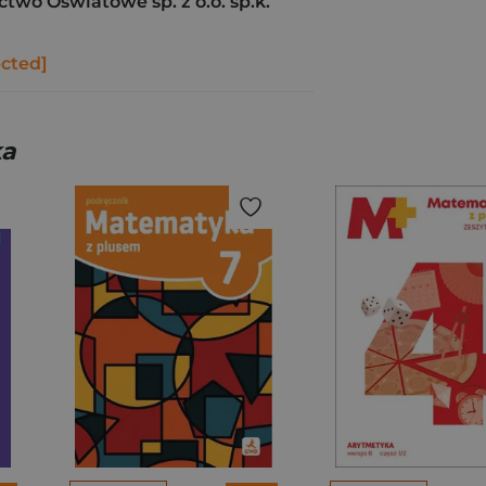
wo Oświatowe sp. z o.o. sp.k.
ected]
ka