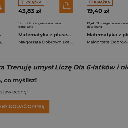
KSIĄŻKA
KSIĄŻKA
43,83 zł
19,40 zł
50,50 zł
19,40 zł
- sugerowana cena
- sugerowana cen
detaliczna
detaliczna
pierwszej EDYCJA 2026
Matematyka z plusem podręcznik dla klasy 7 szkoła podstawowa EDYCJA 2026
a
ka-Czarnota Katarzyna
,
Agnieszka Szulc
Małgorzata Dobrowolska
,
Kulis Iwona
,
,
Zarzycki Piotr
Pasternak Marzena
Małgorzata Dobrow
,
Jucewicz Ma
,
Rymar
Trenuję umysł Liczę Dla 6-latków i nie
 co myślisz!
ostaw ocenę!
 ABY DODAĆ OPINIĘ