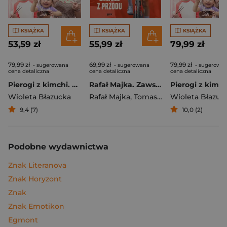
KSIĄŻKA
KSIĄŻKA
KSIĄŻKA
53,59 zł
55,99 zł
79,99 zł
79,99 zł
69,99 zł
79,99 zł
- sugerowana
- sugerowana
- sugerowa
cena detaliczna
cena detaliczna
cena detaliczna
Pierogi z kimchi. Moje ulubione azjatyckie przepisy
Rafał Majka. Zawsze z przodu. Rozmawia Tomasz Kalemba - książka z autografem
Wioleta Błazucka
Rafał Majka
,
Tomasz Kalemba
Wioleta Błazuc
9,4 (7)
10,0 (2)
Podobne wydawnictwa
Znak Literanova
Znak Horyzont
Znak
Znak Emotikon
Egmont