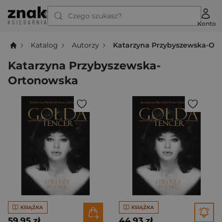
Czego szukasz?
Konto
Katalog
Autorzy
Katarzyna Przybyszewska-Or
Katarzyna Przybyszewska-
Ortonowska
KSIĄŻKA
KSIĄŻKA
59,95 zł
44,93 zł