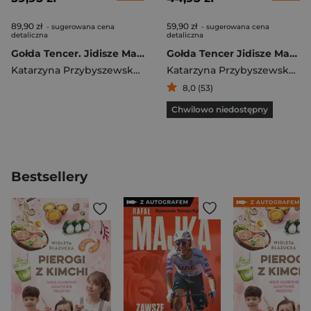
89,90 zł
59,90 zł
- sugerowana cena
- sugerowana cena
detaliczna
detaliczna
Gołda Tencer. Jidisze Mame
Gołda Tencer Jidisze Mame
Katarzyna Przybyszewska-Ortonowska
Katarzyna Przybyszewska-Ortonowska
8,0 (53)
Chwilowo niedostępny
Bestsellery