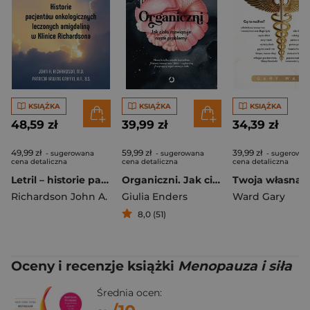
KSIĄŻKA
KSIĄŻKA
KSIĄŻKA
48,59 zł
39,99 zł
34,39 zł
49,99 zł
59,99 zł
39,99 zł
- sugerowana
- sugerowana
- sugerowa
cena detaliczna
cena detaliczna
cena detaliczna
Letril – historie pacjentów onkologicznych leczonych amigdaliną w Klinice Richardsona
Organiczni. Jak ciało rozwiązuje nasze problemy
Richardson John A.
Giulia Enders
Ward Gary
8,0 (51)
Oceny i recenzje książki
Menopauza i siła
Średnia ocen: