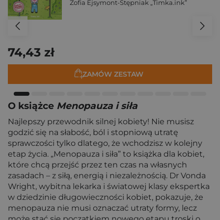
Zofia Ejsymont-Stępniak „Timka.ink”
74,43 zł
ZAMÓW ZESTAW
O książce
Menopauza i siła
Najlepszy przewodnik silnej kobiety! Nie musisz
godzić się na słabość, ból i stopniową utratę
sprawczości tylko dlatego, że wchodzisz w kolejny
etap życia. „Menopauza i siła” to książka dla kobiet,
które chcą przejść przez ten czas na własnych
zasadach – z siłą, energią i niezależnością. Dr Vonda
Wright, wybitna lekarka i światowej klasy ekspertka
w dziedzinie długowieczności kobiet, pokazuje, że
menopauza nie musi oznaczać utraty formy, lecz
może stać się początkiem nowego etapu troski o