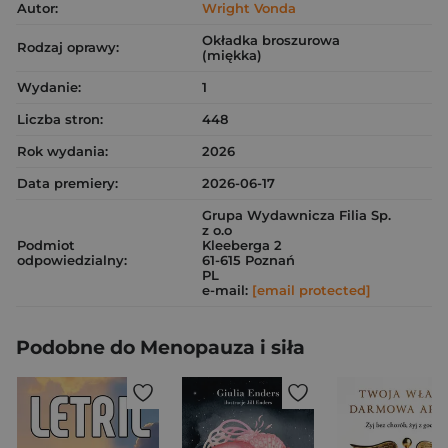
Autor:
Wright Vonda
Okładka broszurowa
Rodzaj oprawy:
(miękka)
Wydanie:
1
Liczba stron:
448
Rok wydania:
2026
Data premiery:
2026-06-17
Grupa Wydawnicza Filia Sp.
z o.o
Podmiot
Kleeberga 2
odpowiedzialny:
61-615 Poznań
PL
e-mail:
[email protected]
Podobne do Menopauza i siła