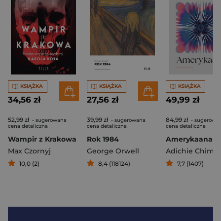
KSIĄŻKA
KSIĄŻKA
KSIĄŻKA
34,56 zł
27,56 zł
49,99 zł
52,99 zł
39,99 zł
84,99 zł
- sugerowana
- sugerowana
- sugerowa
cena detaliczna
cena detaliczna
cena detaliczna
Wampir z Krakowa
Rok 1984
Amerykaana
Max Czornyj
George Orwell
10,0 (2)
8,4 (118124)
7,7 (1407)